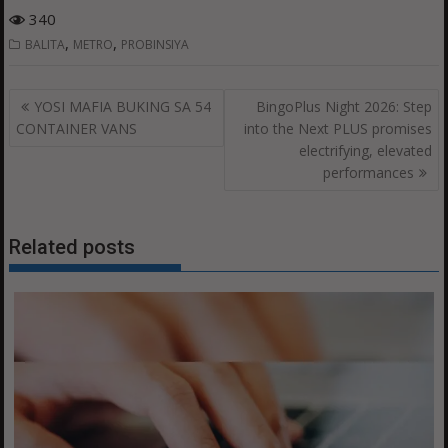
340
,
,
BALITA
METRO
PROBINSIYA
Post
YOSI MAFIA BUKING SA 54
BingoPlus Night 2026: Step
navigation
CONTAINER VANS
into the Next PLUS promises
electrifying, elevated
performances
Related posts