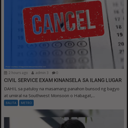
2 hours ago
admin 3
0
CIVIL SERVICE EXAM KINANSELA SA ILANG LUGAR
DAHIL sa patuloy na masamang panahon bunsod ng bagyo
at umiiral na Southwest Monsoon o Habagat,...
BALITA
METRO