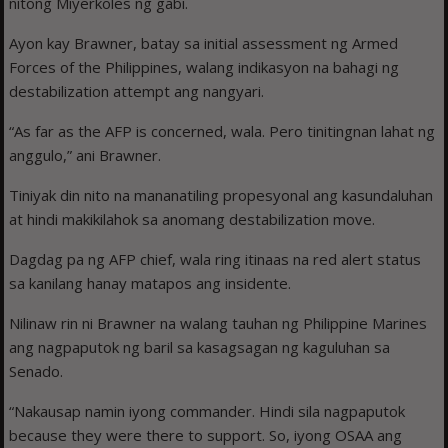
nitong Miyerkoles ng gabi.
Ayon kay Brawner, batay sa initial assessment ng Armed
Forces of the Philippines, walang indikasyon na bahagi ng
destabilization attempt ang nangyari.
“As far as the AFP is concerned, wala. Pero tinitingnan lahat ng
anggulo,” ani Brawner.
Tiniyak din nito na mananatiling propesyonal ang kasundaluhan
at hindi makikilahok sa anomang destabilization move.
Dagdag pa ng AFP chief, wala ring itinaas na red alert status
sa kanilang hanay matapos ang insidente.
Nilinaw rin ni Brawner na walang tauhan ng Philippine Marines
ang nagpaputok ng baril sa kasagsagan ng kaguluhan sa
Senado.
“Nakausap namin iyong commander. Hindi sila nagpaputok
because they were there to support. So, iyong OSAA ang