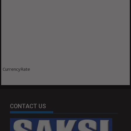
CurrencyRate
CONTACT US