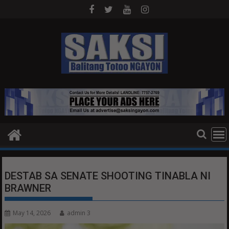
Skip
to
content
DESTAB SA SENATE SHOOTING TINABLA NI
BRAWNER
May 14, 2026
admin 3