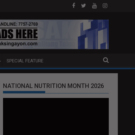
 ANG EXTRADITION REQUEST NG U.S. LABAN KAY QUIBOLOY
MAHIGIT P21-M HALAGANG SMUGGLED CIGA
SPECIAL FEATURE
NATIONAL NUTRITION MONTH 2026
Video
Player