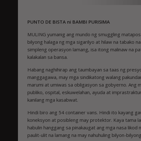
PUNTO DE BISTA ni BAMBI PURISIMA
MULING yumanig ang mundo ng smuggling matapos m
bilyong halaga ng mga sigarilyo at hilaw na tabako n
simpleng operasyon lamang, isa itong malinaw na pat
kalakalan sa bansa.
Habang naghihirap ang taumbayan sa taas ng presyo n
manggagawa, may mga sindikatong walang pakundan
marumi at umiwas sa obligasyon sa gobyerno. Ang m
publiko, ospital, eskuwelahan, ayuda at imprastrakt
kanilang mga kasabwat.
Hindi biro ang 54 container vans. Hindi ito kayang 
koneksyon at posibleng may protektor. Kaya tama la
habulin hanggang sa pinakaugat ang mga nasa likod 
paulit-ulit na lamang na may nahuhuling bilyon-bily