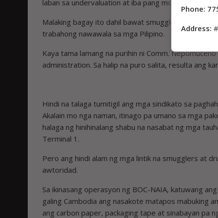
laban sa undervaluation at iba pang modus.
Phone: 77
Malaking bagay ito dahil bawat smuggled na produk
Address:
#
trabahong nawawala sa mga Pilipino.
Kaya tama lamang na purihin ni Comm. Nepomuceno 
administration. Sa halip na puro salita, resulta ang kan
Hindi na talaga tumitigil ang mga sindikato sa pagh
Akalain mo nga naman, itinago pa umano sa mga pake
halaga ng hinihinalang shabu na nasabat ng mga tauh
Terminal 1.
Pero ang hindi alam ng mga lintik na smugglers at d
awtoridad.
Sa ikinasang operasyon ng BOC-NAIA, katuwang ang
galing Cambodia ang nasakote matapos mabuking ang h
ang carbon paper, packaging tape at sinabayan pa ng