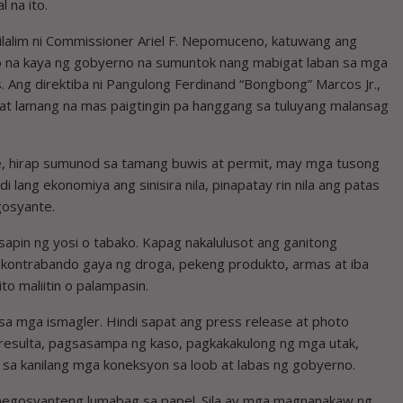
 na ito.
ilalim ni Commissioner Ariel F. Nepomuceno, katuwang ang
 ito na kaya ng gobyerno na sumuntok nang mabigat laban sa mga
 Ang direktiba ni Pangulong Ferdinand “Bongbong” Marcos Jr.,
at lamang na mas paigtingin pa hanggang sa tuluyang malansag
te, hirap sumunod sa tamang buwis at permit, may mga tusong
i lang ekonomiya ang sinisira nila, pinapatay rin nila ang patas
gosyante.
usapin ng yosi o tabako. Kapag nakalulusot ang ganitong
g kontrabando gaya ng droga, pekeng produkto, armas at iba
to maliitin o palampasin.
a mga ismagler. Hindi sapat ang press release at photo
g resulta, pagsasampa ng kaso, pagkakakulong ng mga utak,
sa kanilang mga koneksyon sa loob at labas ng gobyerno.
g negosyanteng lumabag sa papel. Sila ay mga magnanakaw ng