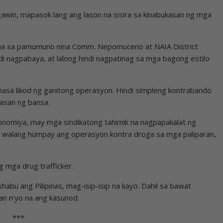
awin, mapasok lang ang lason na sisira sa kinabukasan ng mga
ana sa pamumuno nina Comm. Nepomuceno at NAIA District
di nagpabaya, at lalong hindi nagpatinag sa mga bagong estilo
nasa likod ng ganitong operasyon. Hindi simpleng kontrabando
kasan ng bansa.
nomiya, may mga sindikatong tahimik na nagpapakalat ng
 na walang humpay ang operasyon kontra droga sa mga paliparan,
 mga drug trafficker.
bu ang Pilipinas, mag-isip-isip na kayo. Dahil sa bawat
n n’yo na ang kasunod.
***