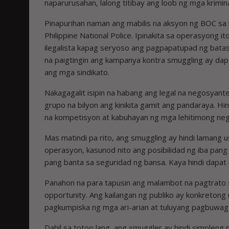
naparurusahan, lalong titibay ang loob ng mga kriminal
Pinapurihan naman ang mabilis na aksyon ng BOC sa 
Philippine National Police. Ipinakita sa operasyong
ilegalista kapag seryoso ang pagpapatupad ng batas.
na paigtingin ang kampanya kontra smuggling ay dap
ang mga sindikato.
Nakagagalit isipin na habang ang legal na negosyan
grupo na bilyon ang kinikita gamit ang pandaraya. Hind
na kompetisyon at kabuhayan ng mga lehitimong ne
Mas matindi pa rito, ang smuggling ay hindi lamang 
operasyon, kasunod nito ang posibilidad ng iba pan
pang banta sa seguridad ng bansa. Kaya hindi dapat i
Panahon na para tapusin ang malambot na pagtrato s
opportunity. Ang kailangan ng publiko ay konkreton
pagkumpiska ng mga ari-arian at tuluyang pagbuwag 
Dahil sa totoo lang, ang smuggler ay hindi simplen