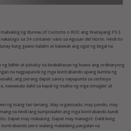
abuking ng Bureau of Customs o BOC ang tinatayang P3.3
a nakatago sa 54 container vans sa Agusan del Norte. Hindi ito
unay kung gaano kalalim at kalawak ang ugat ng ilegal na
g bilihin at patuloy na kinakaltasan ng buwis ang ordinaryong
gan na nagpapasok ng mga kontrabando upang kumita ng
asakit, ang perang dapat sana’y napupunta sa serbisyo
ura, nawawala dahil sa kapal ng mukha ng mga ismagler at
gawin ng iisang tao lamang. May organisado, may pondo, may
mang na hindi lang kumpiskahin ang mga kontrabando kundi
nito. Dapat may makulong. Dapat may managot. Dahil kung
ong kontrabando pero walang malalaking pangalan na