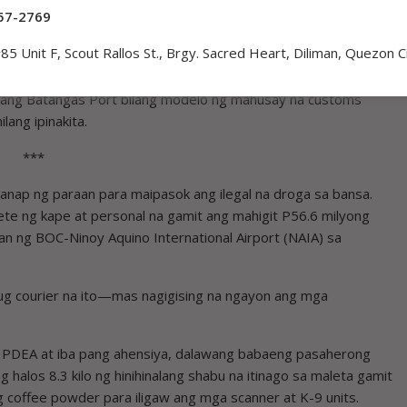
57-2769
to ay katumbas ng nawawalang buwis, luging negosyo, at
85 Unit F, Scout Rallos St., Brgy. Sacred Heart, Diliman, Quezon C
ang Batangas Port bilang modelo ng mahusay na customs
ilang ipinakita.
***
ahanap ng paraan para maipasok ang ilegal na droga sa bansa.
te ng kape at personal na gamit ang mahigit P56.6 milyong
an ng BOC-Ninoy Aquino International Airport (NAIA) sa
rug courier na ito—mas nagigising na ngayon ang mga
 PDEA at iba pang ahensiya, dalawang babaeng pasaherong
alos 8.3 kilo ng hinihinalang shabu na itinago sa maleta gamit
 coffee powder para iligaw ang mga scanner at K-9 units.