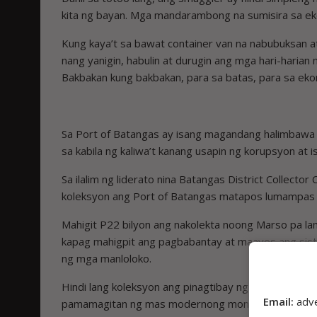
kita ng bayan. Mga mandarambong na sumisira sa ek
Kung kaya’t sa bawat container van na nabubuksan 
nang yanigin, habulin at durugin ang mga hari-harian 
Bakbakan kung bakbakan, para sa batas, para sa eko
Sa Port of Batangas ay isang magandang halimbawa 
sa kabila ng kaliwa’t kanang usapin ng korupsyon at i
Sa ilalim ng liderato nina Batangas District Collec
koleksyon ang Port of Batangas matapos lumampas s
Mahigit P22 bilyon ang nakolekta noong Marso pa lam
kapag mahigpit ang pagbabantay at maayos ang siste
ng mga manloloko.
Hindi lang koleksyon ang pinagtibay ng Batangas Por
Email:
adv
pamamagitan ng mas modernong monitoring system,