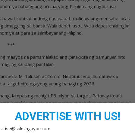
onomiya habang ang ordinaryong Pilipino ang nagdurusa.
at bawat kontrabandong nasasabat, malinaw ang mensahe: oras
ng smuggling sa bansa. Wala dapat lusot. Wala dapat kinikilingan.
nomiya at para sa sambayanang Pilipino.
***
ng maayos na pamamalakad ang ipinakikita ng pamunuan nito
smagling sa ibang pantalan.
tor Carmelita M. Talusan at Comm. Nepomuceno, humataw sa
a target nito ngayong unang bahagi ng 2026.
ang, lampas ng mahigit P3 bilyon sa target. Patunay ito na
ma, lumalaki ang kita ng gobyerno at nababawasan ang “lusot”
ADVERTISE WITH US!
t. Pinaigting din nito ang kampanya kontra smuggling sa
ertise@saksingayon.com
 koordinasyon sa mga importer, at mahigpit na pagbabantay