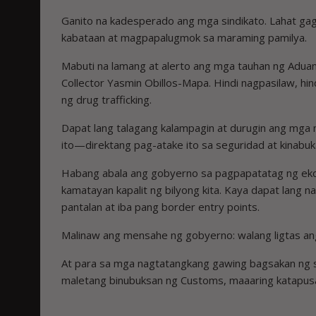
Ganito na kadesperado ang mga sindikato. Lahat gag
kabataan at magpapalugmok sa maraming pamilya.
Mabuti na lamang at alerto ang mga tauhan ng Adu
Collector Yasmin Obillos-Mapa. Hindi nagpasilaw, hin
ng drug trafficking.
Dapat lang talagang kalampagin at durugin ang mga 
ito—direktang pag-atake ito sa seguridad at kinabu
Habang abala ang gobyerno sa pagpapatatag ng eko
kamatayan kapalit ng bilyong kita. Kaya dapat lang
pantalan at iba pang border entry points.
Malinaw ang mensahe ng gobyerno: walang ligtas ang
At para sa mga nagtatangkang gawing bagsakan ng sha
maletang binubuksan ng Customs, maaaring katapusa