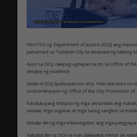
INIUTOS ng Department of Justice (DOJ) ang masus
pamamaril sa Tacloban City na ikinasawi ng tatlong ka
Ayon sa DOJ, nakipag-ugnayan na ito sa Office of t
detalye ng insidente.
Sinabi ni DOJ Spokesperson Atty. Polo Martinez na n
sa koordinasyon ng Office of the City Prosecutor of 
Kasalukuyang tinitipon ng mga awtoridad ang mahah
nasawi, mga sugatan at mga taong sangkot sa inside
Sinisilip din ng mga imbestigador ang mga pangyayar
Nabatid din ng DOJ na may dalawang menor de edad n