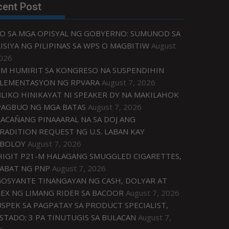
cent Post
O SA MGA OPISYAL NG GOBYERNO: SUMUNOD SA
ISIYA NG PILIPINAS SA WPS O MAGBITIW
August
2026
M HUMIRIT SA KONGRESO NA SUSPENDIHIN
LEMENTASYON NG RPVARA
August 7, 2026
LIKO HINIKAYAT NI SPEAKER DY NA MAKILAHOK
PAGBUO NG MGA BATAS
August 7, 2026
ACAÑANG PINAAARAL NA SA DOJ ANG
RADITION REQUEST NG U.S. LABAN KAY
IBOLOY
August 7, 2026
IGIT P21-M HALAGANG SMUGGLED CIGARETTES,
ABAT NG PNP
August 7, 2026
OSYANTE TINANGAYAN NG CASH, DOLYAR AT
EX NG LIMANG RIDER SA BACOOR
August 7, 2026
USPEK SA PAGPATAY SA PRODUCT SPECIALIST,
STADO; 3 PA TINUTUGIS SA BULACAN
August 7,