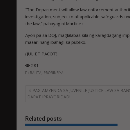
“The Department will allow law enforcement authori
investigation, subject to all applicable safeguards und
the law,” pahayag ni Martinez.
Ayon pa sa DOJ, maglalabas sila ng karagdagang imp
maaari nang ibahagi sa publiko.
(JULIET PACOT)
281
,
BALITA
PROBINSIYA
Post
PAG-AMYENDA SA JUVENILE JUSTICE LAW SA BAN
navigation
DAPAT IPRAYORIDAD!
Related posts