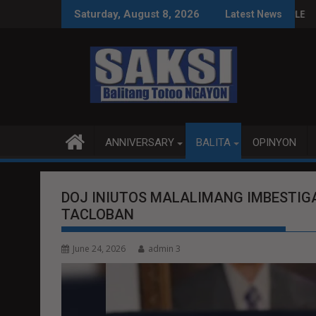
Skip
NAS SA WPS O MAGBITIW
 SA KONGRESO NA SUSPENDIHIN IMPLEMENTASYON NG RPVARA
PUBLIKO HINIKAYAT N
Saturday, August 8, 2026
Latest News
to
content
ANNIVERSARY
BALITA
OPINYON
DOJ INIUTOS MALALIMANG IMBESTI
TACLOBAN
June 24, 2026
admin 3