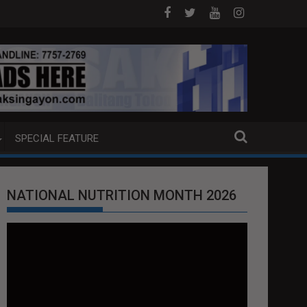
 DOJ ANG EXTRADITION REQUEST NG U.S. LABAN KAY QUIBOLOY
MAHIGIT P21-M HALAGANG SMUGGLED 
SPECIAL FEATURE
NATIONAL NUTRITION MONTH 2026
Video
Player