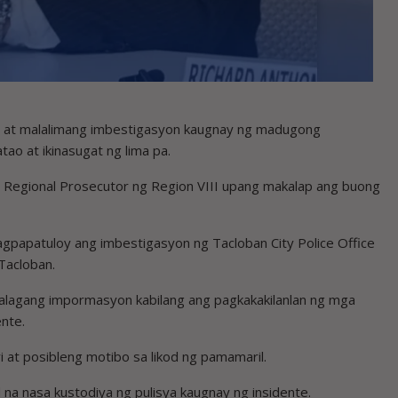
i at malalimang imbestigasyon kaugnay ng madugong
tao at ikinasugat ng lima pa.
he Regional Prosecutor ng Region VIII upang makalap ang buong
agpapatuloy ang imbestigasyon ng Tacloban City Police Office
Tacloban.
alagang impormasyon kabilang ang pagkakakilanlan ng mga
nte.
i at posibleng motibo sa likod ng pamamaril.
a nasa kustodiya ng pulisya kaugnay ng insidente.