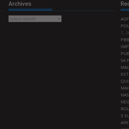
Archives
Re
Archives
AGF
POL
7, 
PBB
IMP
PUB
SA 
MAL
EXT
QU
MAH
NAS
NEG
ROL
3 S
ARE