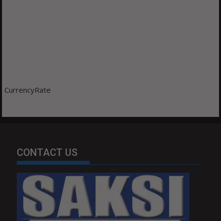
CurrencyRate
CONTACT US