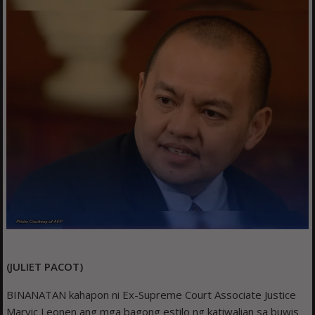
(JULIET PACOT)
BINANATAN kahapon ni Ex-Supreme Court Associate Justice
Marvic Leonen ang mga bagong estilo ng katiwalian sa buwis