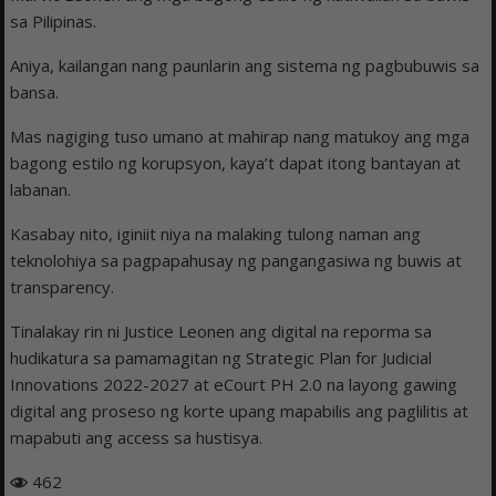
sa Pilipinas.
Aniya, kailangan nang paunlarin ang sistema ng pagbubuwis sa
bansa.
Mas nagiging tuso umano at mahirap nang matukoy ang mga
bagong estilo ng korupsyon, kaya’t dapat itong bantayan at
labanan.
Kasabay nito, iginiit niya na malaking tulong naman ang
teknolohiya sa pagpapahusay ng pangangasiwa ng buwis at
transparency.
Tinalakay rin ni Justice Leonen ang digital na reporma sa
hudikatura sa pamamagitan ng Strategic Plan for Judicial
Innovations 2022-2027 at eCourt PH 2.0 na layong gawing
digital ang proseso ng korte upang mapabilis ang paglilitis at
mapabuti ang access sa hustisya.
462