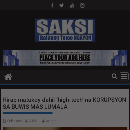
Skip
to
content
Hirap matukoy dahil ‘high-tech’ na KORUPSYON
SA BUWIS MAS LUMALA
February 14, 2025
admin 3