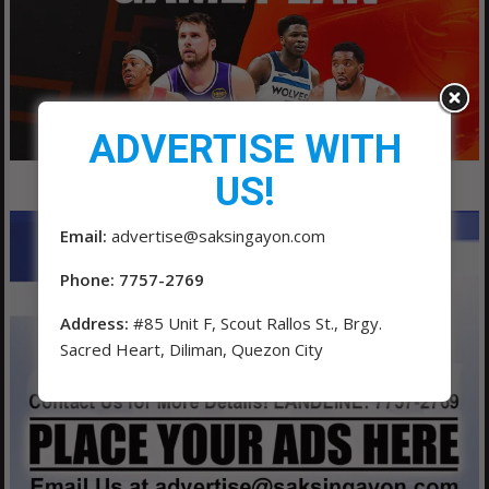
ADVERTISE WITH
US!
Email:
advertise@saksingayon.com
Phone: 7757-2769
Address:
#85 Unit F, Scout Rallos St., Brgy.
Sacred Heart, Diliman, Quezon City