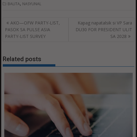
,
BALITA
NASYUNAL
Post
AKO—OFW PARTY-LIST,
Kapag napatalsik si VP Sara
navigation
PASOK SA PULSE ASIA
DU30 FOR PRESIDENT ULIT
PARTY-LIST SURVEY
SA 2028
Related posts