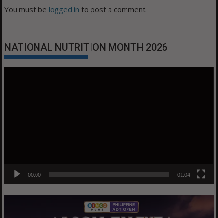
You must be
logged in
to post a comment.
NATIONAL NUTRITION MONTH 2026
Video
Player
00:00
01:04