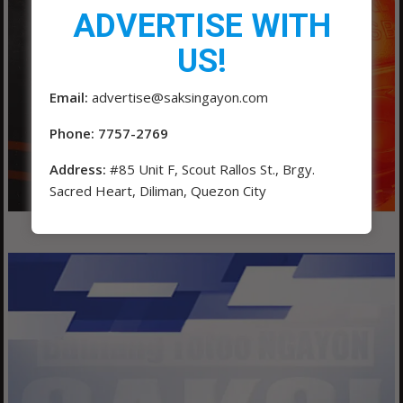
ADVERTISE WITH
US!
Email:
advertise@saksingayon.com
Phone: 7757-2769
Address:
#85 Unit F, Scout Rallos St., Brgy.
Sacred Heart, Diliman, Quezon City