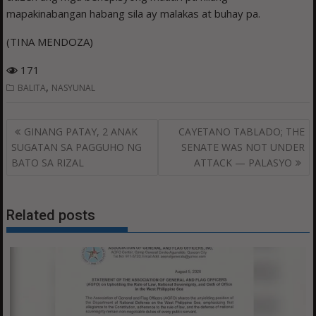
mapakinabangan habang sila ay malakas at buhay pa.
(TINA MENDOZA)
171
,
BALITA
NASYUNAL
Post
GINANG PATAY, 2 ANAK
CAYETANO TABLADO; THE
navigation
SUGATAN SA PAGGUHO NG
SENATE WAS NOT UNDER
BATO SA RIZAL
ATTACK — PALASYO
Related posts