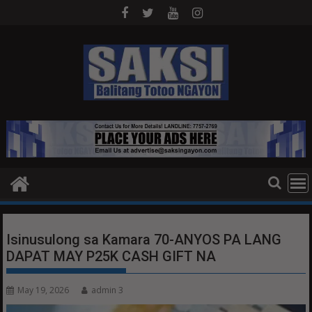
Skip
to
content
Isinusulong sa Kamara 70-ANYOS PA LANG
DAPAT MAY P25K CASH GIFT NA
May 19, 2026
admin 3