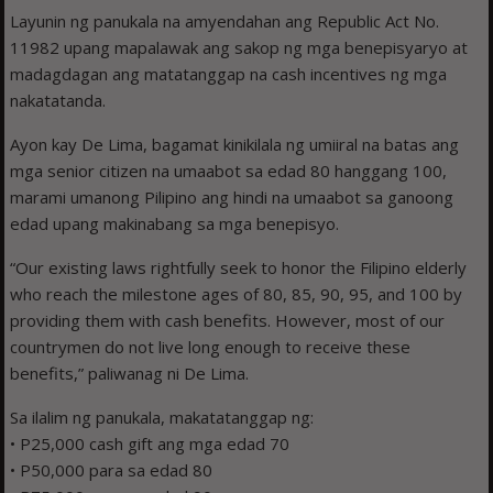
Layunin ng panukala na amyendahan ang Republic Act No.
11982 upang mapalawak ang sakop ng mga benepisyaryo at
madagdagan ang matatanggap na cash incentives ng mga
nakatatanda.
Ayon kay De Lima, bagamat kinikilala ng umiiral na batas ang
mga senior citizen na umaabot sa edad 80 hanggang 100,
marami umanong Pilipino ang hindi na umaabot sa ganoong
edad upang makinabang sa mga benepisyo.
“Our existing laws rightfully seek to honor the Filipino elderly
who reach the milestone ages of 80, 85, 90, 95, and 100 by
providing them with cash benefits. However, most of our
countrymen do not live long enough to receive these
benefits,” paliwanag ni De Lima.
Sa ilalim ng panukala, makatatanggap ng:
• P25,000 cash gift ang mga edad 70
• P50,000 para sa edad 80