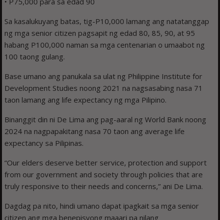
• P75,000 para sa edad 90
Sa kasalukuyang batas, tig-P10,000 lamang ang natatanggap
ng mga senior citizen pagsapit ng edad 80, 85, 90, at 95
habang P100,000 naman sa mga centenarian o umaabot ng
100 taong gulang.
Base umano ang panukala sa ulat ng Philippine Institute for
Development Studies noong 2021 na nagsasabing nasa 71
taon lamang ang life expectancy ng mga Pilipino.
Binanggit din ni De Lima ang pag-aaral ng World Bank noong
2024 na nagpapakitang nasa 70 taon ang average life
expectancy sa Pilipinas.
“Our elders deserve better service, protection and support
from our government and society through policies that are
truly responsive to their needs and concerns,” ani De Lima.
Dagdag pa nito, hindi umano dapat ipagkait sa mga senior
citizen ang mga benepisyong maaari pa nilang