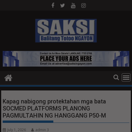
Skip
to
content
Kapag nabigong protektahan mga bata
SOCMED PLATFORMS PLANONG
PAGMULTAHIN NG HANGGANG P50-M
July 1, 2026
admin 3