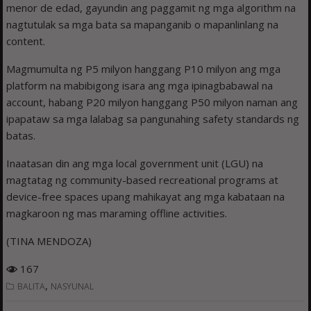
menor de edad, gayundin ang paggamit ng mga algorithm na
nagtutulak sa mga bata sa mapanganib o mapanlinlang na
content.
Magmumulta ng P5 milyon hanggang P10 milyon ang mga
platform na mabibigong isara ang mga ipinagbabawal na
account, habang P20 milyon hanggang P50 milyon naman ang
ipapataw sa mga lalabag sa pangunahing safety standards ng
batas.
Inaatasan din ang mga local government unit (LGU) na
magtatag ng community-based recreational programs at
device-free spaces upang mahikayat ang mga kabataan na
magkaroon ng mas maraming offline activities.
(TINA MENDOZA)
167
,
BALITA
NASYUNAL