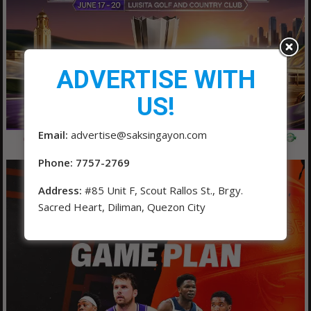
ADVERTISE WITH
US!
Email:
advertise@saksingayon.com
Phone: 7757-2769
Address:
#85 Unit F, Scout Rallos St., Brgy.
Sacred Heart, Diliman, Quezon City