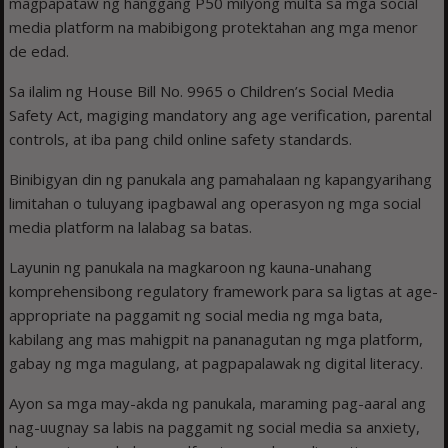
magpapataw ng hanggang P50 milyong multa sa mga social
media platform na mabibigong protektahan ang mga menor
de edad.
Sa ilalim ng House Bill No. 9965 o Children’s Social Media
Safety Act, magiging mandatory ang age verification, parental
controls, at iba pang child online safety standards.
Binibigyan din ng panukala ang pamahalaan ng kapangyarihang
limitahan o tuluyang ipagbawal ang operasyon ng mga social
media platform na lalabag sa batas.
Layunin ng panukala na magkaroon ng kauna-unahang
komprehensibong regulatory framework para sa ligtas at age-
appropriate na paggamit ng social media ng mga bata,
kabilang ang mas mahigpit na pananagutan ng mga platform,
gabay ng mga magulang, at pagpapalawak ng digital literacy.
Ayon sa mga may-akda ng panukala, maraming pag-aaral ang
nag-uugnay sa labis na paggamit ng social media sa anxiety,