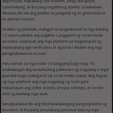
depression, mababang self-esteem, sleep disruption,
cyberbullying, at iba pang negatibong epekto sa kabataan.
Binalaan din nila ang publiko sa panganib ng AI-generated at
AI-altered content.
Sa ilalim ng panukala, mahigpit na ipagbabawal sa mga batang
12-anyos pababa ang paglikha o paggamit ng social media
accounts. Inaatasan ang mga platform na magpatupad ng
maaasahang age verification at agad na i-disable ang mga
ipinagbabawal na account.
Para naman sa mga edad 13 hanggang bago mag-18,
kinakailangan ang beripikadong pahintulot ng magulang o legal
guardian bago makagamit ng social media. Dapat ding bigyan
ng mga platform ang mga magulang ng tools para
mabantayan ang online activity, privacy settings, at screen
time ng kanilang mga anak.
Ipinagbabawal din ang hindi kinakailangang pangongolekta ng
biometric at iba pang sensitibong personal data ng mga