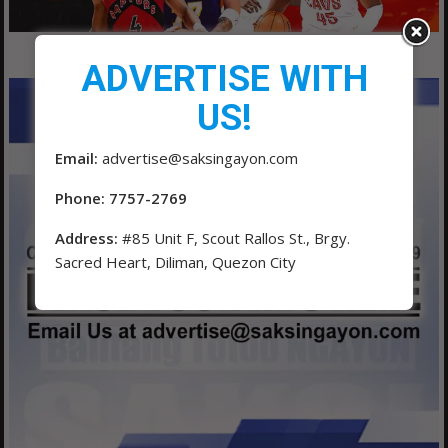
ADVERTISE WITH
US!
Email:
advertise@saksingayon.com
Phone: 7757-2769
Address:
#85 Unit F, Scout Rallos St., Brgy.
Sacred Heart, Diliman, Quezon City