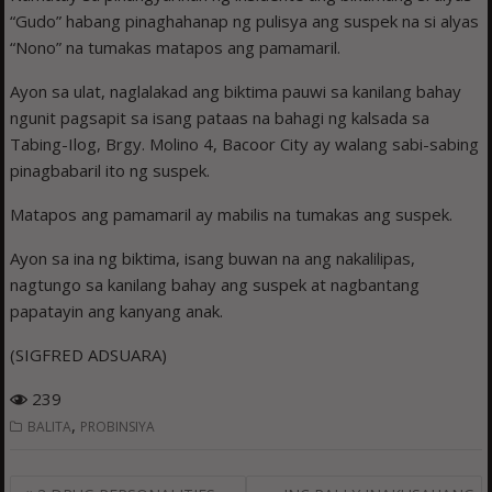
“Gudo” habang pinaghahanap ng pulisya ang suspek na si alyas
“Nono” na tumakas matapos ang pamamaril.
Ayon sa ulat, naglalakad ang biktima pauwi sa kanilang bahay
ngunit pagsapit sa isang pataas na bahagi ng kalsada sa
Tabing-Ilog, Brgy. Molino 4, Bacoor City ay walang sabi-sabing
pinagbabaril ito ng suspek.
Matapos ang pamamaril ay mabilis na tumakas ang suspek.
Ayon sa ina ng biktima, isang buwan na ang nakalilipas,
nagtungo sa kanilang bahay ang suspek at nagbantang
papatayin ang kanyang anak.
(SIGFRED ADSUARA)
239
,
BALITA
PROBINSIYA
Post