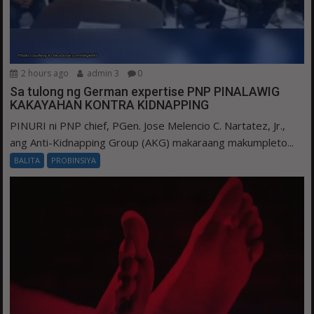
2 hours ago
admin 3
0
Sa tulong ng German expertise PNP PINALAWIG
KAKAYAHAN KONTRA KIDNAPPING
PINURI ni PNP chief, PGen. Jose Melencio C. Nartatez, Jr.,
ang Anti-Kidnapping Group (AKG) makaraang makumpleto...
BALITA
PROBINSIYA