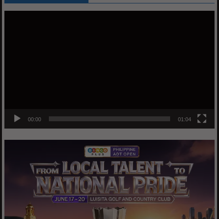
Video
Player
00:00
01:04