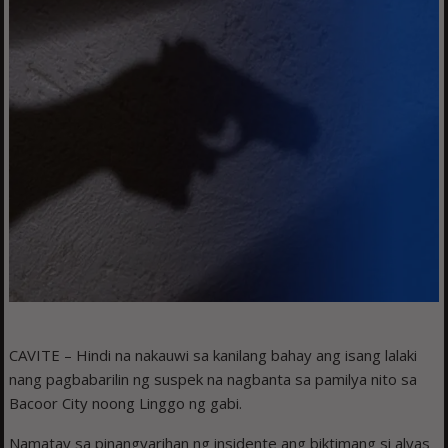
CAVITE – Hindi na nakauwi sa kanilang bahay ang isang lalaki
nang pagbabarilin ng suspek na nagbanta sa pamilya nito sa
Bacoor City noong Linggo ng gabi.
Namatay sa pinangyarihan ng insidente ang biktimang si alyas