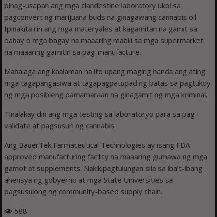
pinag-usapan ang mga clandestine laboratory ukol sa
pagconvert ng marijuana buds na ginagawang cannabis oil.
Ipinakita rin ang mga materyales at kagamitan na gamit sa
bahay o mga bagay na maaaring mabili sa mga supermarket
na maaaring gamitin sa pag-manufacture.
Mahalaga ang kaalaman na ito upang maging handa ang ating
mga tagapangasiwa at tagapagpatupad ng batas sa pagtukoy
ng mga posibleng pamamaraan na ginagamit ng mga kriminal.
Tinalakay din ang mga testing sa laboratoryo para sa pag-
validate at pagsusuri ng cannabis.
Ang BauerTek Farmaceutical Technologies ay isang FDA
approved manufacturing facility na maaaring gumawa ng mga
gamot at supplements. Nakikipagtulungan sila sa iba’t-ibang
ahensya ng gobyerno at mga State Universities sa
pagsusulong ng community-based supply chain.
588