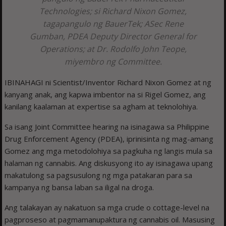
Technologies; si Richard Nixon Gomez,
tagapangulo ng BauerTek; ASec Rene
Gumban, PDEA Deputy Director General for
Operations; at Dr. Rodolfo John Teope,
miyembro ng Committee.
IBINAHAGI ni Scientist/Inventor Richard Nixon Gomez at ng
kanyang anak, ang kapwa imbentor na si Rigel Gomez, ang
kanilang kaalaman at expertise sa agham at teknolohiya.
Sa isang Joint Committee hearing na isinagawa sa Philippine
Drug Enforcement Agency (PDEA), iprinisinta ng mag-amang
Gomez ang mga metodolohiya sa pagkuha ng langis mula sa
halaman ng cannabis. Ang diskusyong ito ay isinagawa upang
makatulong sa pagsusulong ng mga patakaran para sa
kampanya ng bansa laban sa iligal na droga.
Ang talakayan ay nakatuon sa mga crude o cottage-level na
pagproseso at pagmamanupaktura ng cannabis oil. Masusing