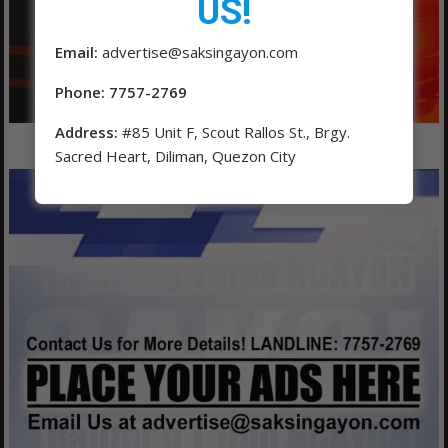
US!
Email:
advertise@saksingayon.com
Phone: 7757-2769
Address:
#85 Unit F, Scout Rallos St., Brgy.
Sacred Heart, Diliman, Quezon City