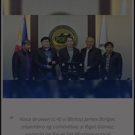
Nasa larawan (L-R) si Bishop James Boliget,
miyembro ng committee; si Rigel Gomez,
pangulo ng BauerTek Pharmaceutical