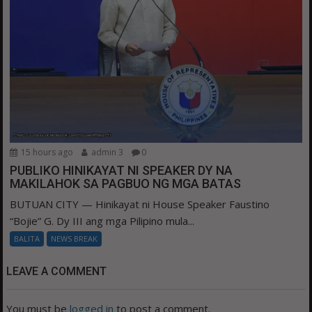
15 hours ago
admin 3
0
PUBLIKO HINIKAYAT NI SPEAKER DY NA
MAKILAHOK SA PAGBUO NG MGA BATAS
BUTUAN CITY — Hinikayat ni House Speaker Faustino
“Bojie” G. Dy III ang mga Pilipino mula...
BALITA
NEWS BREAK
LEAVE A COMMENT
You must be
logged in
to post a comment.