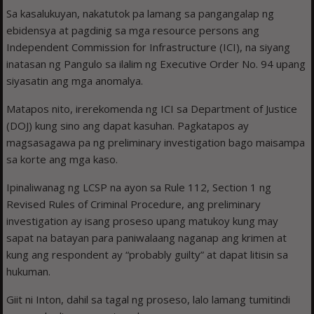
Sa kasalukuyan, nakatutok pa lamang sa pangangalap ng
ebidensya at pagdinig sa mga resource persons ang
Independent Commission for Infrastructure (ICI), na siyang
inatasan ng Pangulo sa ilalim ng Executive Order No. 94 upang
siyasatin ang mga anomalya.
Matapos nito, irerekomenda ng ICI sa Department of Justice
(DOJ) kung sino ang dapat kasuhan. Pagkatapos ay
magsasagawa pa ng preliminary investigation bago maisampa
sa korte ang mga kaso.
Ipinaliwanag ng LCSP na ayon sa Rule 112, Section 1 ng
Revised Rules of Criminal Procedure, ang preliminary
investigation ay isang proseso upang matukoy kung may
sapat na batayan para paniwalaang naganap ang krimen at
kung ang respondent ay “probably guilty” at dapat litisin sa
hukuman.
Giit ni Inton, dahil sa tagal ng proseso, lalo lamang tumitindi