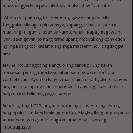
makapangyarihan para hindi sila makasuhan,” ani Inton.
“At dito sa puntong ito, pwedeng gawin nang mabilis —
tanggalan sila ng impluwensya, kapangyarihan, at pera na
maaaring magamit laban sa katotohanan. Kapag nagawa na
iyan, saka gawin ito nang tama upang matiyak ang conviction
ng mga sangkot, kasama ang mga mastermind,” dagdag pa
niya.
Nauna rito, sinagot ng Pangulo ang tanong kung kailan
maisasampa ang mga kaso laban sa mga dawit sa flood
control scam. Ayon sa kanya, mas mainam na tiyaking maayos
ang proseso upang hindi maabswelto ang mga kakasuhan, sa
halip na madaliin ang pagsasampa.
Subalit giit ng LCSP, ang kabagalan ng proseso ang siyang
nagpapainit sa damdamin ng publiko. Maging ilang negosyante
at mamamayan ay nababagalan umano sa takbo ng
imbestigasyon.