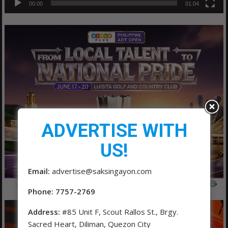
00:00
01:04
ADVERTISE WITH
US!
Email:
advertise@saksingayon.com
Phone: 7757-2769
Address:
#85 Unit F, Scout Rallos St., Brgy.
Sacred Heart, Diliman, Quezon City