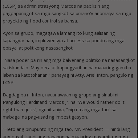
(LCSP) sa administrasyong Marcos na pabilisin ang
pagpapanagot sa mga sangkot sa umano’y anomalya sa mga
proyekto ng flood control sa bansa.
Ayon sa grupo, magagawa lamang ito kung aalisan ng
kapangyarihan, impluwensya at access sa pondo ang mga
opisyal at politikong nasasangkot.
“Nasa poder pa rin ang mga balyenang politiko na nasasangkot
sa iskandalo. May pera at kapangyarihan na maaaring gamitin
laban sa katotohanan,” pahayag ni Atty. Ariel Inton, pangulo ng
LCSP.
Dagdag pa ni Inton, nauunawaan ng grupo ang sinabi ni
Pangulong Ferdinand Marcos Jr. na “We would rather do it
right than quick”, ngunit aniya, “inip na ang mga tao” sa
mabagal na pag-usad ng imbestigasyon.
“Heto ang pinupunto ng mga tao, Mr. President — hindi lang
ang bagal, kundi ang panahon na maaaring magamit ng mga