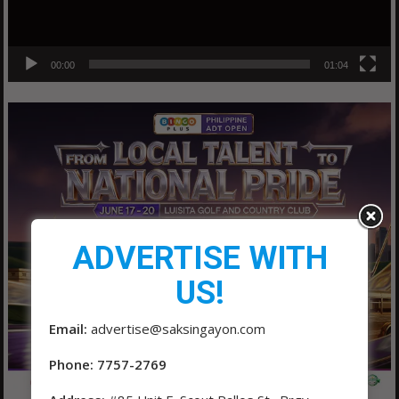
00:00
01:04
ADVERTISE WITH
US!
Email:
advertise@saksingayon.com
Phone: 7757-2769