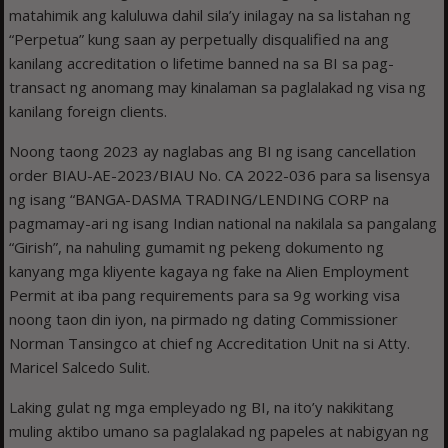
matahimik ang kaluluwa dahil sila’y inilagay na sa listahan ng
“Perpetua” kung saan ay perpetually disqualified na ang
kanilang accreditation o lifetime banned na sa BI sa pag-
transact ng anomang may kinalaman sa paglalakad ng visa ng
kanilang foreign clients.
Noong taong 2023 ay naglabas ang BI ng isang cancellation
order BIAU-AE-2023/BIAU No. CA 2022-036 para sa lisensya
ng isang “BANGA-DASMA TRADING/LENDING CORP na
pagmamay-ari ng isang Indian national na nakilala sa pangalang
“Girish”, na nahuling gumamit ng pekeng dokumento ng
kanyang mga kliyente kagaya ng fake na Alien Employment
Permit at iba pang requirements para sa 9g working visa
noong taon din iyon, na pirmado ng dating Commissioner
Norman Tansingco at chief ng Accreditation Unit na si Atty.
Maricel Salcedo Sulit.
Laking gulat ng mga empleyado ng BI, na ito’y nakikitang
muling aktibo umano sa paglalakad ng papeles at nabigyan ng