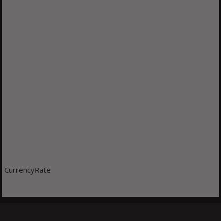
CurrencyRate