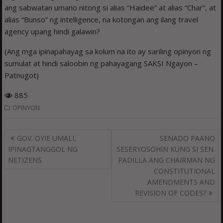
ang sabwatan umano nitong si alias “Haidee” at alias “Char”, at
alias “Bunso” ng intelligence, na kotongan ang ilang travel
agency upang hindi galawin?
(Ang mga ipinapahayag sa kolum na ito ay sariling opinyon ng
sumulat at hindi saloobin ng pahayagang SAKSI Ngayon –
Patnugot)
885
OPINYON
Post
GOV. OYIE UMALI,
SENADO PAANO
navigation
IPINAGTANGGOL NG
SESERYOSOHIN KUNG SI SEN.
NETIZENS
PADILLA ANG CHAIRMAN NG
CONSTITUTIONAL
AMENDMENTS AND
REVISION OF CODES?