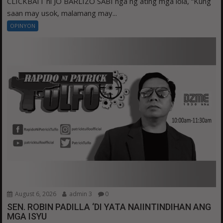
CLICKBAIT ni JO BARLIZO SABI nga ng ating mga lola, “Kung
saan may usok, malamang may...
OPINYON
August 6, 2026
admin 3
0
SEN. ROBIN PADILLA ‘DI YATA NAIINTINDIHAN ANG
MGA ISYU