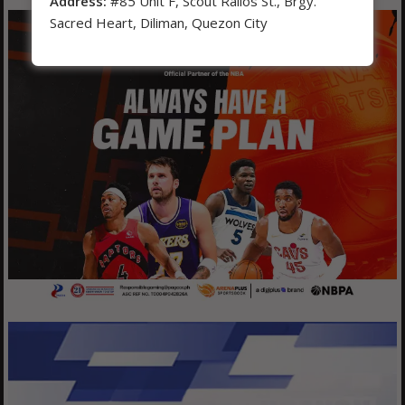
Address:
#85 Unit F, Scout Rallos St., Brgy.
Sacred Heart, Diliman, Quezon City