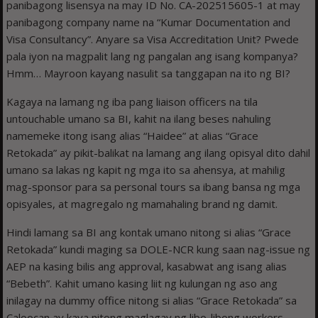
panibagong lisensya na may ID No. CA-202515605-1 at may
panibagong company name na “Kumar Documentation and
Visa Consultancy”. Anyare sa Visa Accreditation Unit? Pwede
pala iyon na magpalit lang ng pangalan ang isang kompanya?
Hmm… Mayroon kayang nasulit sa tanggapan na ito ng BI?
Kagaya na lamang ng iba pang liaison officers na tila
untouchable umano sa BI, kahit na ilang beses nahuling
namemeke itong isang alias “Haidee” at alias “Grace
Retokada” ay pikit-balikat na lamang ang ilang opisyal dito dahil
umano sa lakas ng kapit ng mga ito sa ahensya, at mahilig
mag-sponsor para sa personal tours sa ibang bansa ng mga
opisyales, at magregalo ng mamahaling brand ng damit.
Hindi lamang sa BI ang kontak umano nitong si alias “Grace
Retokada” kundi maging sa DOLE-NCR kung saan nag-issue ng
AEP na kasing bilis ang approval, kasabwat ang isang alias
“Bebeth”. Kahit umano kasing liit ng kulungan ng aso ang
inilagay na dummy office nitong si alias “Grace Retokada” sa
Caloocan ay kaya nitong maglagay ng libo-libong workers