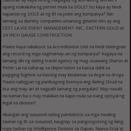
upang makakuha ng permit mula sa DOLE? Ito kaya ay hindi
napansin ng DOLE at ng BI na peke ang kompanya? Ilan
lamang sa dummy companies umanong ginamit nito ay ang
CEST LA VIE EVENT MANAGEMENT INC., EASTERN GOLD at
24 INCH GAUGE CONSTRUCTION.
Paano kaya nakalusot sa Accreditation Unit na hindi tinitingnan
ang record ng mga nagmamay-ari ng kompanya? Kagaya na
lamang din ng dating travel agency ng mag-asawang Sharon at
Peter Lai na naharap sa deportation sa bansa dahil sa
pagiging fugitive sa kasong may kinalaman sa ilegal na droga.
Paano nabigyan ng panibagong lisensya ang dating Cloud na
iisa ang may-ari at nagpalit lamang ng pangalan? May nasulit
na naman ba o may malakas na kapit mula sa isang opisyal ng
legal na division?
Abangan ang susunod nating pambibisto sa mga tiwaling
tauhan ng BI sa susunod, kaugnay sa pangongotong ng ilang
mga tauhan ng Intelligence Division sa Gapan, Nueva Ecija at