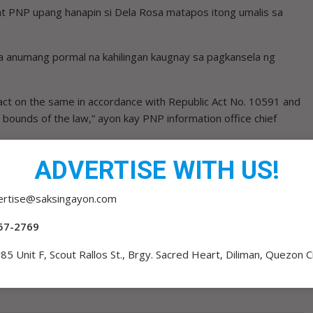
 PNP upang hanapin si Dela Rosa matapos itong umalis sa
a anumang pormal na kahilingan kaugnay sa pagkansela ng
 act on the same in accordance with Republic Act No. 10591 and
e bounds of the law,” ayon kay PNP information office chief
a sa iba pang law enforcement agencies kasunod ng mga ulat na
ADVERTISE WITH US!
of arrest ang International Criminal Court (ICC).
ertise@saksingayon.com
rant laban kay Dela Rosa tulad ng ginagawa sa ibang akusado
57-2769
85 Unit F, Scout Rallos St., Brgy. Sacred Heart, Diliman, Quezon C