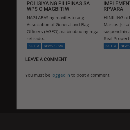
POLISIYA NG PILIPINAS SA
IMPLEMEN
WPS O MAGBITIW
RPVARA
NAGLABAS ng manifesto ang
HINILING ni 
Association of General and Flag
Marcos Jr. s
Officers (AGFO), na binubuo ng mga
suspendihin
retirado...
Real Property
BALITA
NEWS BREAK
BALITA
NEWS
LEAVE A COMMENT
You must be
logged in
to post a comment.