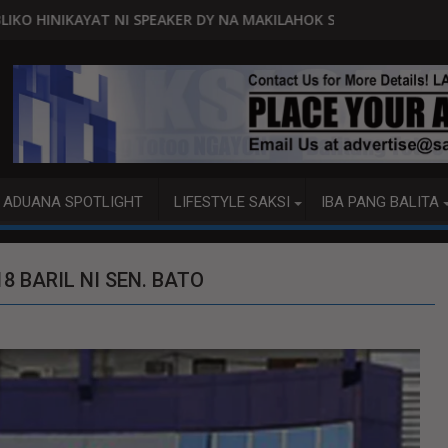
R DY NA MAKILAHOK SA PAGBUO NG MGA BATAS
MALACAÑANG PINAAARAL NA SA DOJ AN
ADUANA SPOTLIGHT
LIFESTYLE SAKSI
IBA PANG BALITA
8 BARIL NI SEN. BATO