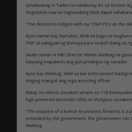
Ipinaliwanag ni Tadeo na nakabatay ito sa Section 4
Regulation Law na nagsasabing hindi dapat nahaharap
“The decision is lodged with our Chief FEO as the de
Ayon naman kay Nartatez, hindi na bago na magkaroon
PNP at nabigyan ng lisensya para sa iba’t ibang uri n
Sinabi naman ni NBI Director Melvin Matibag na gum
tuluyang mapahinto ang gun privileges ng senador.
Ayon kay Matibag, dahil sa law enforcement backgro
maging maingat ang mga arresting officer.
Batay sa rekord, umaabot umano sa 118 lisensyadong
high-powered automatic rifles at shotguns na nakare
“The issuance of a license to possess firearms is a pri
extended by the government, the government can canc
Matibag.