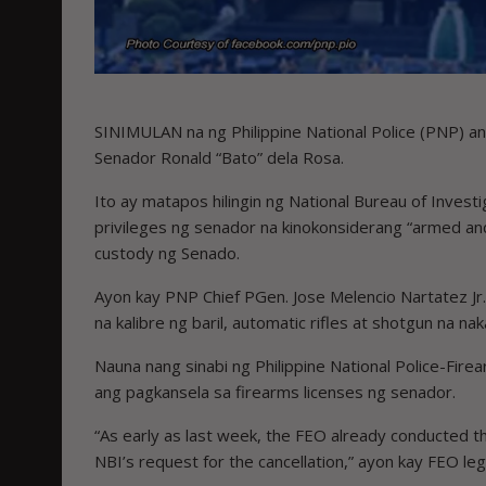
SINIMULAN na ng Philippine National Police (PNP) an
Senador Ronald “Bato” dela Rosa.
Ito ay matapos hilingin ng National Bureau of Invest
privileges ng senador na kinokonsiderang “armed a
custody ng Senado.
Ayon kay PNP Chief PGen. Jose Melencio Nartatez Jr.
na kalibre ng baril, automatic rifles at shotgun na n
Nauna nang sinabi ng Philippine National Police-Fir
ang pagkansela sa firearms licenses ng senador.
“As early as last week, the FEO already conducted th
NBI’s request for the cancellation,” ayon kay FEO leg