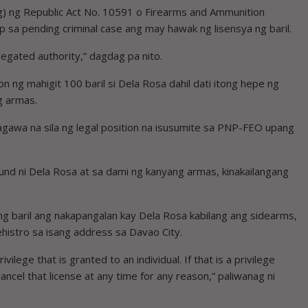
(g) ng Republic Act No. 10591 o Firearms and Ammunition
 sa pending criminal case ang may hawak ng lisensya ng baril.
legated authority,” dagdag pa nito.
 ng mahigit 100 baril si Dela Rosa dahil dati itong hepe ng
g armas.
agawa na sila ng legal position na isusumite sa PNP-FEO upang
und ni Dela Rosa at sa dami ng kanyang armas, kinakailangang
 baril ang nakapangalan kay Dela Rosa kabilang ang sidearms,
histro sa isang address sa Davao City.
vilege that is granted to an individual. If that is a privilege
el that license at any time for any reason,” paliwanag ni