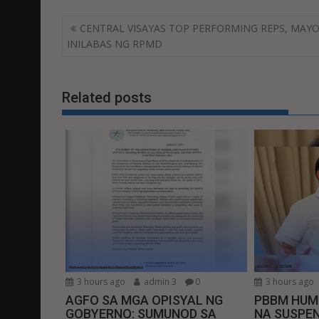
Post
CENTRAL VISAYAS TOP PERFORMING REPS, MAY
navigation
INILABAS NG RPMD
Related posts
3 hours ago
admin 3
0
3 hours ago
AGFO SA MGA OPISYAL NG
PBBM HUM
GOBYERNO: SUMUNOD SA
NA SUSPEN