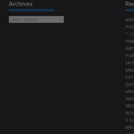
Archives
Re
Archives
AGF
POL
7, 
PBB
IMP
PUB
SA 
MAL
EXT
QU
MAH
NAS
NEG
ROL
3 S
ARE