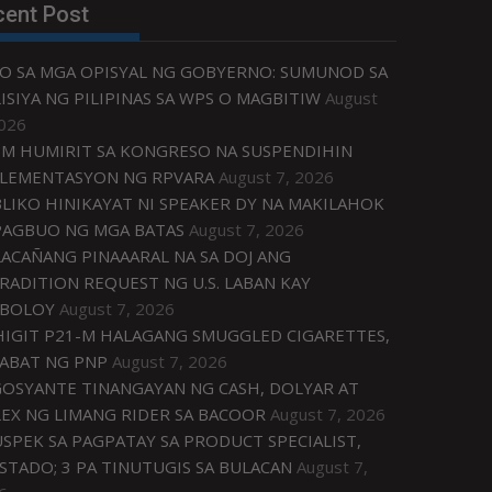
cent Post
O SA MGA OPISYAL NG GOBYERNO: SUMUNOD SA
ISIYA NG PILIPINAS SA WPS O MAGBITIW
August
2026
M HUMIRIT SA KONGRESO NA SUSPENDIHIN
LEMENTASYON NG RPVARA
August 7, 2026
LIKO HINIKAYAT NI SPEAKER DY NA MAKILAHOK
PAGBUO NG MGA BATAS
August 7, 2026
ACAÑANG PINAAARAL NA SA DOJ ANG
RADITION REQUEST NG U.S. LABAN KAY
IBOLOY
August 7, 2026
IGIT P21-M HALAGANG SMUGGLED CIGARETTES,
ABAT NG PNP
August 7, 2026
OSYANTE TINANGAYAN NG CASH, DOLYAR AT
EX NG LIMANG RIDER SA BACOOR
August 7, 2026
USPEK SA PAGPATAY SA PRODUCT SPECIALIST,
STADO; 3 PA TINUTUGIS SA BULACAN
August 7,