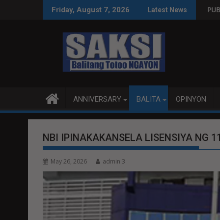
Skip
PS O MAGBITIW
GRESO NA SUSPENDIHIN IMPLEMENTASYON NG RPVARA
PUBLIKO HINIKAYAT NI SPEAKE
Friday, August 7, 2026
Latest News
to
content
ANNIVERSARY
BALITA
OPINYON
NBI IPINAKAKANSELA LISENSIYA NG 11
May 26, 2026
admin 3