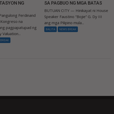
TASYON NG
SA PAGBUO NG MGA BATAS
BUTUAN CITY — Hinikayat ni House
Pangulong Ferdinand
Speaker Faustino “Bojie” G. Dy III
a Kongreso na
ang mga Pilipino mula...
 ang pagpapatupad ng
BALITA
NEWS BREAK
 Valuation...
 BREAK