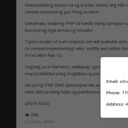
Matatandaang bumuo na ng tracker teams ang NBI at
Senado kasunod ng gun firing incident.
Samantala, sinabi ng PNP na handa silang tumugon s
lisensya ng mga armas ng senador.
“Upon receipt of such request, we will evaluate and
its revised implementing rules, swiftly and within th
P/Col. Allen Rae Co.
Dagdag pa ni Nartatez, nakikipag-ugnayan na rin sil
may posibilidad pang maglabas ng panibagong warrant 
Email:
adv
Giit pa ng PNP chief, ipatutupad nila ang arrest war
kahit dati pa itong hepe ng pambansang pulisya.
Phone: 77
(JESSE RUIZ)
Address:
#
258
,
BALITA
METRO