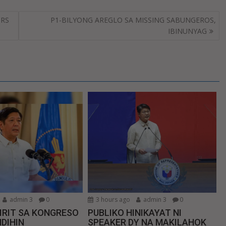
ORS
P1-BILYONG AREGLO SA MISSING SABUNGEROS,
IBINUNYAG
admin 3
0
3 hours ago
admin 3
0
IRIT SA KONGRESO
PUBLIKO HINIKAYAT NI
DIHIN
SPEAKER DY NA MAKILAHOK