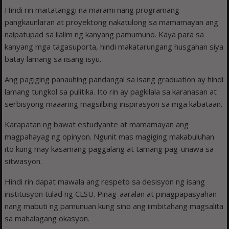
Hindi rin maitatanggi na marami nang programang
pangkaunlaran at proyektong nakatulong sa mamamayan ang
naipatupad sa ilalim ng kanyang pamumuno. Kaya para sa
kanyang mga tagasuporta, hindi makatarungang husgahan siya
batay lamang sa iisang isyu.
Ang pagiging panauhing pandangal sa isang graduation ay hindi
lamang tungkol sa pulitika. Ito rin ay pagkilala sa karanasan at
serbisyong maaaring magsilbing inspirasyon sa mga kabataan.
Karapatan ng bawat estudyante at mamamayan ang
magpahayag ng opinyon. Ngunit mas magiging makabuluhan
ito kung may kasamang paggalang at tamang pag-unawa sa
sitwasyon.
Hindi rin dapat mawala ang respeto sa desisyon ng isang
institusyon tulad ng CLSU. Pinag-aaralan at pinagpapasyahan
nang mabuti ng pamunuan kung sino ang iimbitahang magsalita
sa mahalagang okasyon.