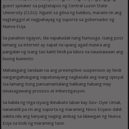
guest speaker sa pagtatapos ng Central Luzon State
University (CLSU). Ngunit sa gitna ng batikos, marami rin ang
nagtanggol at nagpahayag ng suporta sa gobernador ng
Nueva Ecija.
Sa panahon ngayon, tila napakadali nang humusga. Isang post
lamang sa internet ay sapat na upang agad masira ang
pangalan ng isang tao kahit hindi pa lubos na nauunawaan ang
buong kuwento.
Mahalagang tandaan na ang preemptive suspension ay hindi
nangangahulugang napatunayang nagkasala ang isang opisyal.
Isa lamang itong pansamantalang hakbang habang may
isinasagawang proseso at imbestigasyon.
Sa kabila ng mga isyung ibinabato laban kay Gov. Oyie Umali,
nananatili pa rin ang suporta ng maraming Novo Ecijano dahil
nakita nila ang kanyang naging ambag sa lalawigan ng Nueva
Ecija sa loob ng maraming taon.