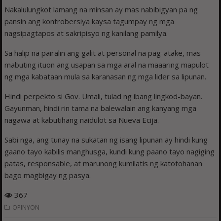
Nakalulungkot lamang na minsan ay mas nabibigyan pa ng
pansin ang kontrobersiya kaysa tagumpay ng mga
nagsipagtapos at sakripisyo ng kanilang pamilya.
Sa halip na pairalin ang galit at personal na pag-atake, mas
mabuting ituon ang usapan sa mga aral na maaaring mapulot
ng mga kabataan mula sa karanasan ng mga lider sa lipunan.
Hindi perpekto si Gov. Umali, tulad ng ibang lingkod-bayan.
Gayunman, hindi rin tama na balewalain ang kanyang mga
nagawa at kabutihang naidulot sa Nueva Ecija.
Sabi nga, ang tunay na sukatan ng isang lipunan ay hindi kung
gaano tayo kabilis manghusga, kundi kung paano tayo nagiging
patas, responsable, at marunong kumilatis ng katotohanan
bago magbigay ng pasya.
367
OPINYON