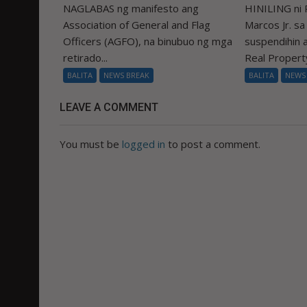
NAGLABAS ng manifesto ang
HINILING ni 
Association of General and Flag
Marcos Jr. s
Officers (AGFO), na binubuo ng mga
suspendihin
retirado...
Real Property
BALITA
NEWS BREAK
BALITA
NEWS
LEAVE A COMMENT
You must be
logged in
to post a comment.