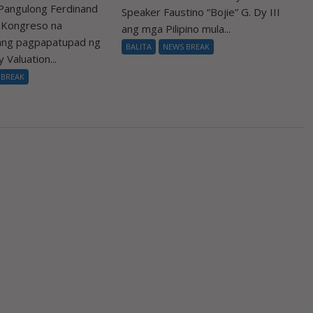
Pangulong Ferdinand
Speaker Faustino “Bojie” G. Dy III
a Kongreso na
ang mga Pilipino mula...
 ang pagpapatupad ng
BALITA
NEWS BREAK
 Valuation...
 BREAK