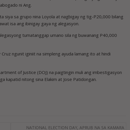
a abogado ni Ang.
ta siya sa grupo nina Loyola at nagbigay ng tig-P20,000 bilang
awat isa ang ibinigay gaya ng alegasyon.
ng alegasyong tumatanggap umano sila ng buwanang P40,000
ruz ngunit iginiit na simpleng ayuda lamang ito at hindi
artment of Justice (DOJ) na paigtingin muli ang imbestigasyon
ga kapatid nitong sina Elakim at Jose Patidongan.
NATIONAL ELECTION DAY, APRUB NA SA KAMARA