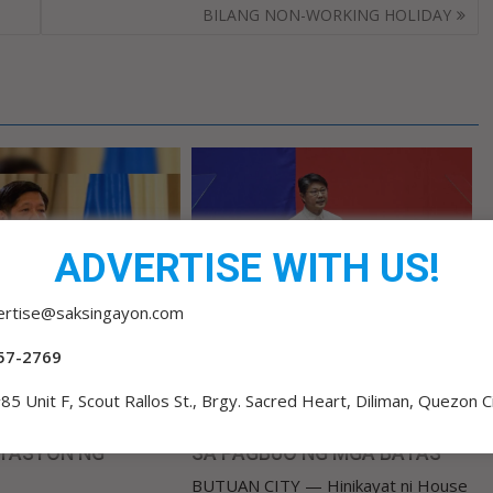
BILANG NON-WORKING HOLIDAY
ADVERTISE WITH US!
ertise@saksingayon.com
57-2769
admin 3
0
1 hour ago
admin 3
0
85 Unit F, Scout Rallos St., Brgy. Sacred Heart, Diliman, Quezon C
IRIT SA KONGRESO
PUBLIKO HINIKAYAT NI
DIHIN
SPEAKER DY NA MAKILAHOK
TASYON NG
SA PAGBUO NG MGA BATAS
BUTUAN CITY — Hinikayat ni House