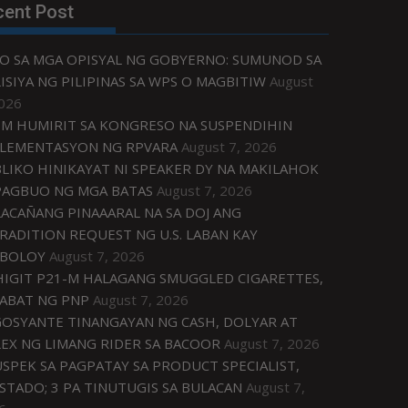
cent Post
O SA MGA OPISYAL NG GOBYERNO: SUMUNOD SA
ISIYA NG PILIPINAS SA WPS O MAGBITIW
August
2026
M HUMIRIT SA KONGRESO NA SUSPENDIHIN
LEMENTASYON NG RPVARA
August 7, 2026
LIKO HINIKAYAT NI SPEAKER DY NA MAKILAHOK
PAGBUO NG MGA BATAS
August 7, 2026
ACAÑANG PINAAARAL NA SA DOJ ANG
RADITION REQUEST NG U.S. LABAN KAY
IBOLOY
August 7, 2026
IGIT P21-M HALAGANG SMUGGLED CIGARETTES,
ABAT NG PNP
August 7, 2026
OSYANTE TINANGAYAN NG CASH, DOLYAR AT
EX NG LIMANG RIDER SA BACOOR
August 7, 2026
USPEK SA PAGPATAY SA PRODUCT SPECIALIST,
STADO; 3 PA TINUTUGIS SA BULACAN
August 7,