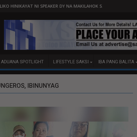
ER DY NA MAKILAHOK SA PAGBUO NG MGA BATAS
MALACAÑANG PINAAARAL NA SA DOJ A
ADUANA SPOTLIGHT
LIFESTYLE SAKSI
IBA PANG BALITA
UNGEROS, IBINUNYAG