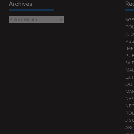
Archives
Re
Archives
AGF
POL
7, 
PBB
IMP
PUB
SA 
MAL
EXT
QU
MAH
NAS
NEG
ROL
3 S
ARE