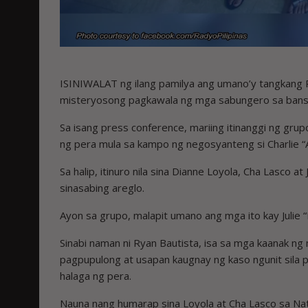
ISINIWALAT ng ilang pamilya ang umano’y tangkang P
misteryosong pagkawala ng mga sabungero sa bans
Sa isang press conference, mariing itinanggi ng gr
ng pera mula sa kampo ng negosyanteng si Charlie “
Sa halip, itinuro nila sina Dianne Loyola, Cha Lasco a
sinasabing areglo.
Ayon sa grupo, malapit umano ang mga ito kay Julie
Sinabi naman ni Ryan Bautista, isa sa mga kaanak ng
pagpupulong at usapan kaugnay ng kaso ngunit sila
halaga ng pera.
Nauna nang humarap sina Loyola at Cha Lasco sa N