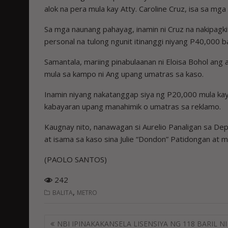
alok na pera mula kay Atty. Caroline Cruz, isa sa mg
Sa mga naunang pahayag, inamin ni Cruz na nakipagki
personal na tulong ngunit itinanggi niyang P40,000 b
Samantala, mariing pinabulaanan ni Eloisa Bohol a
mula sa kampo ni Ang upang umatras sa kaso.
Inamin niyang nakatanggap siya ng P20,000 mula kay C
kabayaran upang manahimik o umatras sa reklamo.
Kaugnay nito, nanawagan si Aurelio Panaligan sa Dep
at isama sa kaso sina Julie “Dondon” Patidongan at m
(PAOLO SANTOS)
242
,
BALITA
METRO
Post
NBI IPINAKAKANSELA LISENSIYA NG 118 BARIL NI