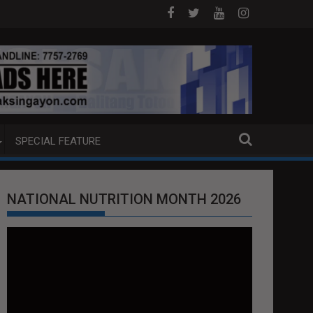
NG EXTRADITION REQUEST NG U.S. LABAN KAY QUIBOLOY
MAHIGIT P21-M HALAGANG SMUGGLED CIGARE
SPECIAL FEATURE
NATIONAL NUTRITION MONTH 2026
Video
Player