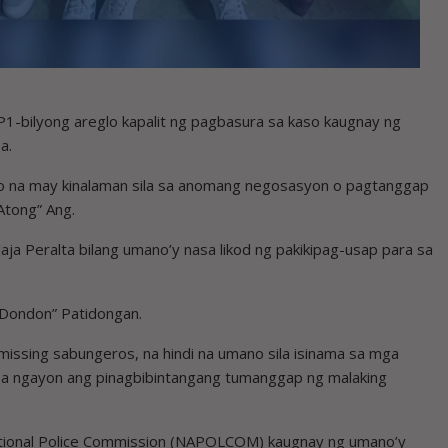
1-bilyong areglo kapalit ng pagbasura sa kaso kaugnay ng
a.
upo na may kinalaman sila sa anomang negosasyon o pagtanggap
Atong” Ang.
t Jaja Peralta bilang umano’y nasa likod ng pakikipag-usap para sa
 “Dondon” Patidongan.
 missing sabungeros, na hindi na umano sila isinama sa mga
 pa ngayon ang pinagbibintangang tumanggap ng malaking
ational Police Commission (NAPOLCOM) kaugnay ng umano’y