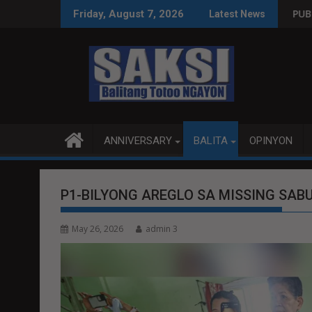
Skip
WPS O MAGBITIW
NGRESO NA SUSPENDIHIN IMPLEMENTASYON NG RPVARA
PUBLIKO HINIKAYAT NI SPEAK
Friday, August 7, 2026
Latest News
to
content
ANNIVERSARY
BALITA
OPINYON
P1-BILYONG AREGLO SA MISSING SAB
May 26, 2026
admin 3