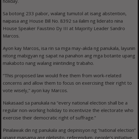
holiday.
Sa botong 233 pabor, walang tumutol at isang abstention,
naipasa ang House Bill No. 8392 sa ilalim ng liderato nina
House Speaker Faustino Dy III at Majority Leader Sandro
Marcos.
Ayon kay Marcos, isa rin sa mga may-akda ng panukala, layunin
nitong mabigyan ng sapat na panahon ang mga botante upang
makaboto nang walang iniintinding trabaho.
“This proposed law would free them from work-related
concerns and allow them to focus on exercising their right to
vote wisely,” ayon kay Marcos.
Nakasaad sa panukala na “every national election shall be a
regular non-working holiday to incentivize the electorate who
exercise their democratic right of suffrage.”
Pinalawak din ng panukala ang depinisyon ng “national election”
upang maisama ang plebisito, referendum, people’s initiative,