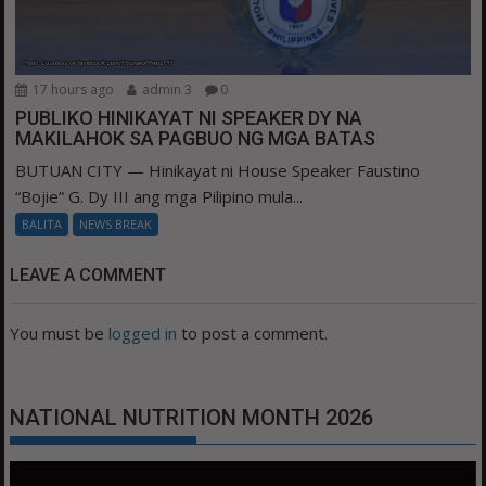
17 hours ago
admin 3
0
PUBLIKO HINIKAYAT NI SPEAKER DY NA
MAKILAHOK SA PAGBUO NG MGA BATAS
BUTUAN CITY — Hinikayat ni House Speaker Faustino
“Bojie” G. Dy III ang mga Pilipino mula...
BALITA
NEWS BREAK
LEAVE A COMMENT
You must be
logged in
to post a comment.
NATIONAL NUTRITION MONTH 2026
Video