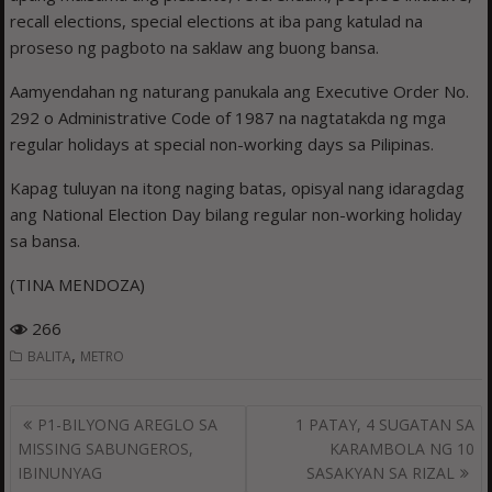
recall elections, special elections at iba pang katulad na
proseso ng pagboto na saklaw ang buong bansa.
Aamyendahan ng naturang panukala ang Executive Order No.
292 o Administrative Code of 1987 na nagtatakda ng mga
regular holidays at special non-working days sa Pilipinas.
Kapag tuluyan na itong naging batas, opisyal nang idaragdag
ang National Election Day bilang regular non-working holiday
sa bansa.
(TINA MENDOZA)
266
,
BALITA
METRO
Post
P1-BILYONG AREGLO SA
1 PATAY, 4 SUGATAN SA
navigation
MISSING SABUNGEROS,
KARAMBOLA NG 10
IBINUNYAG
SASAKYAN SA RIZAL