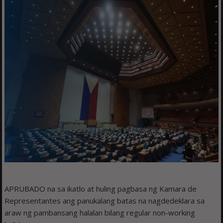
APRUBADO na sa ikatlo at huling pagbasa ng Kamara de
Representantes ang panukalang batas na nagdedeklara sa
araw ng pambansang halalan bilang regular non-working