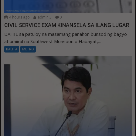
4 hours ago
admin 3
0
CIVIL SERVICE EXAM KINANSELA SA ILANG LUGAR
DAHIL sa patuloy na masamang panahon bunsod ng bagyo
at umiiral na Southwest Monsoon o Habagat,...
BALITA
METRO