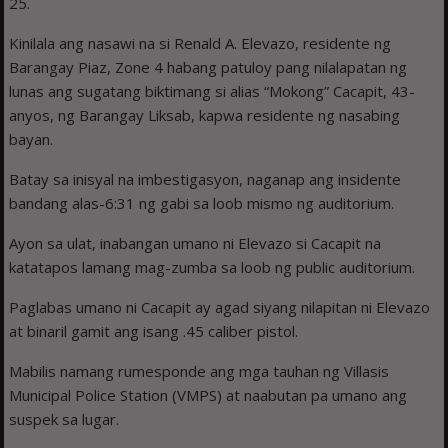
25.
Kinilala ang nasawi na si Renald A. Elevazo, residente ng
Barangay Piaz, Zone 4 habang patuloy pang nilalapatan ng
lunas ang sugatang biktimang si alias “Mokong” Cacapit, 43-
anyos, ng Barangay Liksab, kapwa residente ng nasabing
bayan.
Batay sa inisyal na imbestigasyon, naganap ang insidente
bandang alas-6:31 ng gabi sa loob mismo ng auditorium.
Ayon sa ulat, inabangan umano ni Elevazo si Cacapit na
katatapos lamang mag-zumba sa loob ng public auditorium.
Paglabas umano ni Cacapit ay agad siyang nilapitan ni Elevazo
at binaril gamit ang isang .45 caliber pistol.
Mabilis namang rumesponde ang mga tauhan ng Villasis
Municipal Police Station (VMPS) at naabutan pa umano ang
suspek sa lugar.