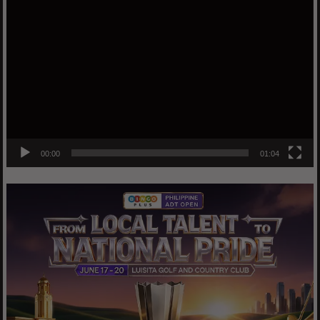
Video
Player
00:00
01:04