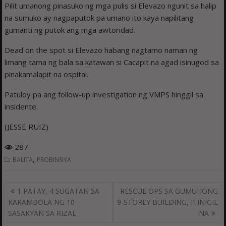
Pilit umanong pinasuko ng mga pulis si Elevazo ngunit sa halip
na sumuko ay nagpaputok pa umano ito kaya napilitang
gumanti ng putok ang mga awtoridad.
Dead on the spot si Elevazo habang nagtamo naman ng
limang tama ng bala sa katawan si Cacapit na agad isinugod sa
pinakamalapit na ospital.
Patuloy pa ang follow-up investigation ng VMPS hinggil sa
insidente.
(JESSE RUIZ)
287
,
BALITA
PROBINSIYA
Post
1 PATAY, 4 SUGATAN SA
RESCUE OPS SA GUMUHONG
navigation
KARAMBOLA NG 10
9-STOREY BUILDING, ITINIGIL
SASAKYAN SA RIZAL
NA