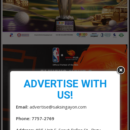
ADVERTISE WITH
US!
Email:
advertise@saksingayon.com
Phone: 7757-2769
Address:
#85 Unit F, Scout Rallos St., Brgy.