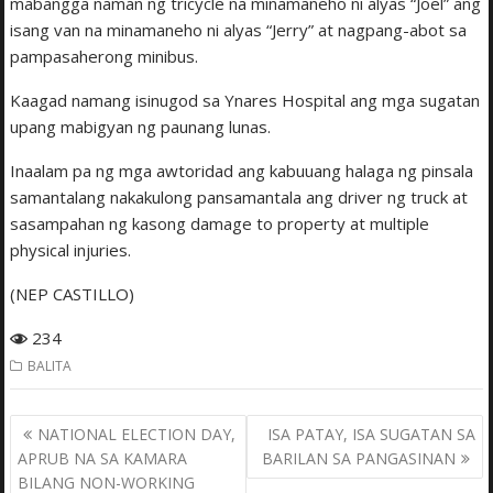
mabangga naman ng tricycle na minamaneho ni alyas “Joel” ang
isang van na minamaneho ni alyas “Jerry” at nagpang-abot sa
pampasaherong minibus.
Kaagad namang isinugod sa Ynares Hospital ang mga sugatan
upang mabigyan ng paunang lunas.
Inaalam pa ng mga awtoridad ang kabuuang halaga ng pinsala
samantalang nakakulong pansamantala ang driver ng truck at
sasampahan ng kasong damage to property at multiple
physical injuries.
(NEP CASTILLO)
234
BALITA
Post
NATIONAL ELECTION DAY,
ISA PATAY, ISA SUGATAN SA
navigation
APRUB NA SA KAMARA
BARILAN SA PANGASINAN
BILANG NON-WORKING