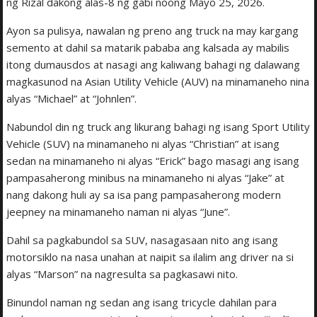
ng Rizal dakong alas-8 ng gabi noong Mayo 25, 2026.
Ayon sa pulisya, nawalan ng preno ang truck na may kargang
semento at dahil sa matarik pababa ang kalsada ay mabilis
itong dumausdos at nasagi ang kaliwang bahagi ng dalawang
magkasunod na Asian Utility Vehicle (AUV) na minamaneho nina
alyas “Michael” at “Johnlen”.
Nabundol din ng truck ang likurang bahagi ng isang Sport Utility
Vehicle (SUV) na minamaneho ni alyas “Christian” at isang
sedan na minamaneho ni alyas “Erick” bago masagi ang isang
pampasaherong minibus na minamaneho ni alyas “Jake” at
nang dakong huli ay sa isa pang pampasaherong modern
jeepney na minamaneho naman ni alyas “June”.
Dahil sa pagkabundol sa SUV, nasagasaan nito ang isang
motorsiklo na nasa unahan at naipit sa ilalim ang driver na si
alyas “Marson” na nagresulta sa pagkasawi nito.
Binundol naman ng sedan ang isang tricycle dahilan para