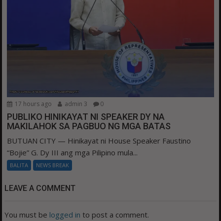
17 hours ago
admin 3
0
PUBLIKO HINIKAYAT NI SPEAKER DY NA
MAKILAHOK SA PAGBUO NG MGA BATAS
BUTUAN CITY — Hinikayat ni House Speaker Faustino
“Bojie” G. Dy III ang mga Pilipino mula...
BALITA
NEWS BREAK
LEAVE A COMMENT
You must be
logged in
to post a comment.