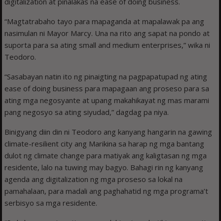
digitalization at pinalakas na ease of doing business.
“Magtatrabaho tayo para mapaganda at mapalawak pa ang
nasimulan ni Mayor Marcy. Una na rito ang sapat na pondo at
suporta para sa ating small and medium enterprises,” wika ni
Teodoro.
“Sasabayan natin ito ng pinaigting na pagpapatupad ng ating
ease of doing business para mapagaan ang proseso para sa
ating mga negosyante at upang makahikayat ng mas marami
pang negosyo sa ating siyudad,” dagdag pa niya.
Binigyang diin din ni Teodoro ang kanyang hangarin na gawing
climate-resilient city ang Marikina sa harap ng mga bantang
dulot ng climate change para matiyak ang kaligtasan ng mga
residente, lalo na tuwing may bagyo. Bahagi rin ng kanyang
agenda ang digitalization ng mga proseso sa lokal na
pamahalaan, para madali ang paghahatid ng mga programa’t
serbisyo sa mga residente.