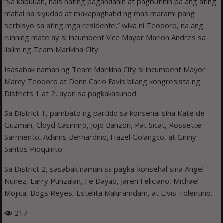
“Sa kabuuan, nais nating pagandahin at pagbutihin pa ang ating
mahal na siyudad at makapaghatid ng mas marami pang
serbisyo sa ating mga residente,” wika ni Teodoro, na ang
running mate ay si incumbent Vice Mayor Marion Andres sa
ilalim ng Team Marikina City.
Isasabak naman ng Team Marikina City si incumbent Mayor
Marcy Teodoro at Donn Carlo Favis bilang kongresista ng
Districts 1 at 2, ayon sa pagkakasunod.
Sa District 1, pambato ng partido sa konsehal sina Kate de
Guzman, Cloyd Casimiro, Jojo Banzon, Pat Sicat, Rossette
Sarmiento, Adams Bernardino, Hazel Golangco, at Ginny
Santos Pioquinto.
Sa District 2, sasabak naman sa pagka-konsehal sina Angel
Nuñez, Larry Punzalan, Fe Dayao, Jaren Feliciano, Michael
Mojica, Bogs Reyes, Estelita Makiramdam, at Elvis Tolentino.
217