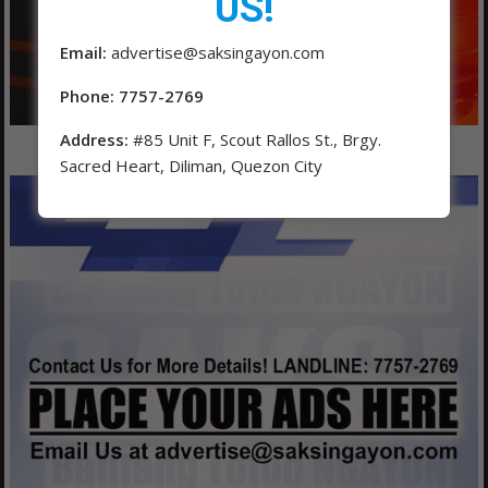
US!
Email:
advertise@saksingayon.com
Phone: 7757-2769
Address:
#85 Unit F, Scout Rallos St., Brgy.
Sacred Heart, Diliman, Quezon City