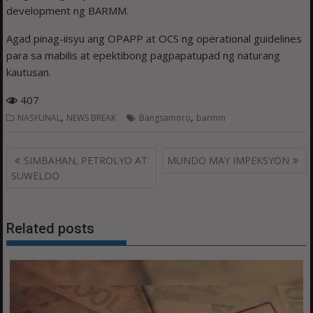
development ng BARMM.
Agad pinag-iisyu ang OPAPP at OCS ng operational guidelines
para sa mabilis at epektibong pagpapatupad ng naturang
kautusan.
407
,
,
NASYUNAL
NEWS BREAK
Bangsamoro
barmm
Post
SIMBAHAN, PETROLYO AT
MUNDO MAY IMPEKSYON
navigation
SUWELDO
Related posts