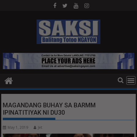
Skip
to
content
MAGANDANG BUHAY SA BARMM
IPINATITIYAK NI DU30
May 1, 2019
Jet