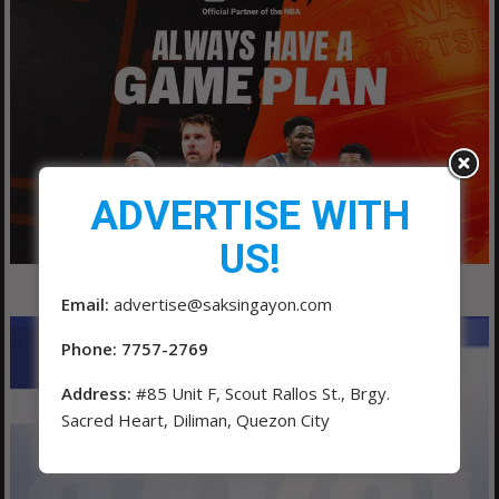
ADVERTISE WITH
US!
Email:
advertise@saksingayon.com
Phone: 7757-2769
Address:
#85 Unit F, Scout Rallos St., Brgy.
Sacred Heart, Diliman, Quezon City