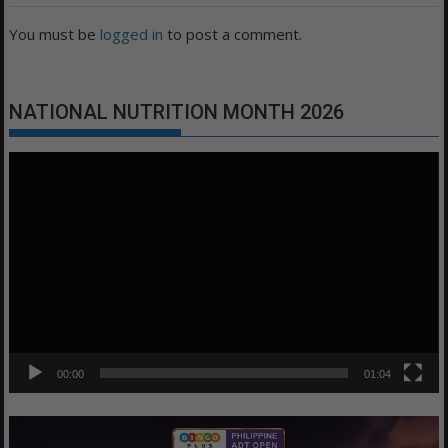
You must be
logged in
to post a comment.
NATIONAL NUTRITION MONTH 2026
Video
Player
00:00
01:04