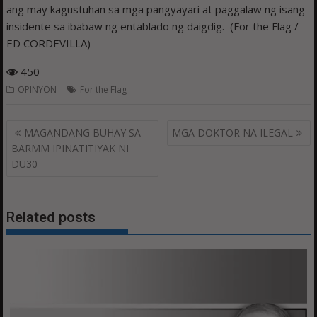
ang may kagustuhan sa mga pangyayari at paggalaw ng isang
insidente sa ibabaw ng entablado ng daigdig. (For the Flag /
ED CORDEVILLA)
450
OPINYON
For the Flag
Post
MAGANDANG BUHAY SA
MGA DOKTOR NA ILEGAL
navigation
BARMM IPINATITIYAK NI
DU30
Related posts