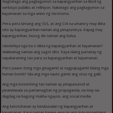
Nagtatago ang pag­kagumon sa kapangyarihan sa likod ng
serbisyo publiko at relihiyon. Nakatago ang pagkagumon sa
kayamanan sa mga anino ng terorismo.
Pera-pera lamang ang ISIS, at ang CIA na umano’y may likha
nito ay kapangyarihan naman ang pinupuntirya. Kapag may
kapangyarihan, busog din naman ang bulsa.
Ideolohiya nga ba o dikta ng kapangyarihan at kayamanan?
Maliwa­nag naman ang sagot dito. Kaya nilang pumatay ng
napakaraming tao para sa kapangyarihan at ka­yamanan.
Pero paano itong mga ginagamit at nagpapa­gamit bilang mga
human bomb? Sila ang mga nauto gamit ang virus ng galit.
Ang mga inosenteng tao naman ay pinapasunod at
pinaniniwala sa pamamagitan ng propaganda, na may na­
dagdag na bagong mukha ngayon, ang social media.
Ang katotohanan ay binubusalan ng kapangyarihan at
kayamanan. Kaya naman kaawa-awa na ang mga inosenteng