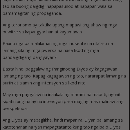
tao sa buong daigdig, napapasunod at napapaniwala sa
pamamagitan ng propaganda.
Ang terorismo ay taktika upang mapawi ang uhaw ng mga
buwitre sa kapangyarihan at ka­yamanan.
Paano nga ba malalaman ng mga inosente na nilalaro na
lamang sila ng mga pwersa na nasa likod ng mga
pandaigdigang pangyayari?
Basta hindi paggalaw ng Panginoong Diyos ay kagagawan
lamang ng tao. Kapag kagagawan ng tao, nararapat lamang na
suriin at alamin ang intensyon sa likod nito.
May mga paggalaw na inaakala ng marami na mabuti, ngunit
sipatin ang tunay na intensyon para maging mas malinaw ang
perspektiba.
Ang Diyos ay mapag­likha, hindi mapanira. Diyan pa lamang sa
katotohanan na ‘yan mapagtatanto kung tao nga ba o Diyos