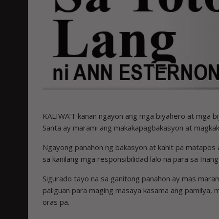
KALIWA’T kanan ngayon ang mga biyahero at mga biy
Santa ay marami ang makakapagbakasyon at magkakar
Ngayong panahon ng bakasyon at kahit pa matapos a
sa kanilang mga responsibilidad lalo na para sa I­nang
Sigurado tayo na sa ganitong panahon ay mas mara
paliguan para maging masaya kasama ang pamilya, m
oras pa.