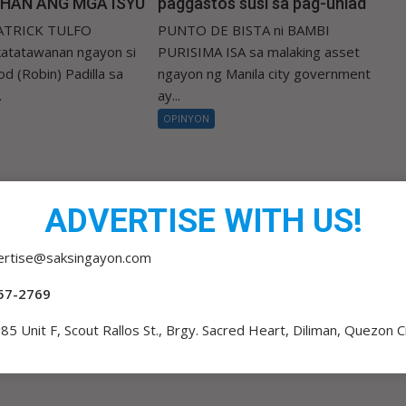
IHAN ANG MGA ISYU
paggastos susi sa pag-unlad
PATRICK TULFO
PUNTO DE BISTA ni BAMBI
atatawanan ngayon si
PURISIMA ISA sa malaking asset
d (Robin) Padilla sa
ngayon ng Manila city government
.
ay...
OPINYON
ADVERTISE WITH US!
ertise@saksingayon.com
57-2769
85 Unit F, Scout Rallos St., Brgy. Sacred Heart, Diliman, Quezon C