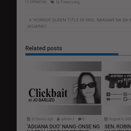
OPINYON
Sa Totoo Lang
Post
‘HORROR QUEEN’ TITLE NI KRIS, NAAGAW NA BA 
navigation
JASMINE?
Related posts
22 hours ago
admin 3
0
August 6, 20
‘ADUANA DUO’ NANG-ONSE NG
SEN. ROBIN