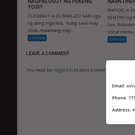
NAGPALUSOT NG PEKENG
NAIINTIND
YOSI?
RAPIDO ni 
CLICKBAIT ni JO BARLIZO SABI nga
SENTRO ng k
ng ating mga lola, “Kung saan may
Sen. Robinhoo
usok, malamang may...
social media..
OPINYON
OPINYON
LEAVE A COMMENT
You must be
logged in
to post a comment.
Email:
adv
Phone: 77
Address:
#