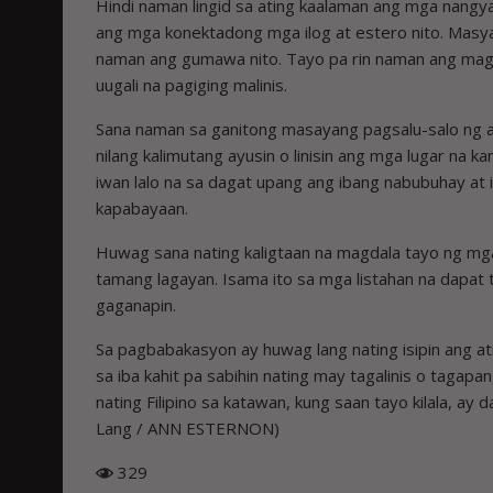
Hindi naman lingid sa ating kaalaman ang mga nangya
ang mga konektadong mga ilog at estero nito. Masya
naman ang gumawa nito. Tayo pa rin naman ang magpa
uugali na pagiging malinis.
Sana naman sa ganitong masayang pagsalu-salo ng
nilang kalimutang ayusin o linisin ang mga lugar na 
iwan lalo na sa dagat upang ang ibang nabubuhay at 
kapabayaan.
Huwag sana nating kaligtaan na magdala tayo ng mg
tamang lagayan. Isama ito sa mga listahan na dapa
gaganapin.
Sa pagbabakasyon ay huwag lang nating isipin ang a
sa iba kahit pa sabihin nating may tagalinis o tagapan
nating Filipino sa katawan, kung saan tayo kilala, ay 
Lang / ANN ESTERNON)
329