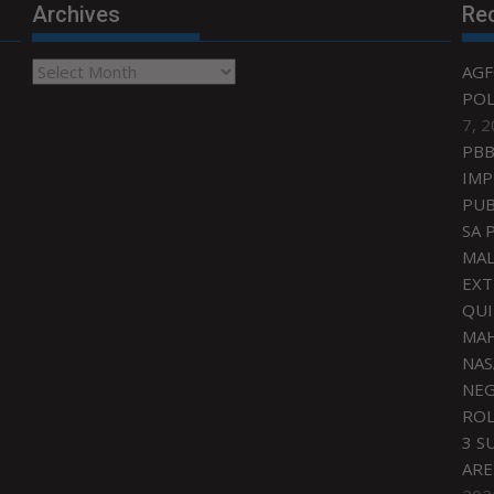
Archives
Re
Archives
AGF
POL
7, 
PBB
IMP
PUB
SA 
MAL
EXT
QU
MAH
NAS
NEG
ROL
3 S
ARE