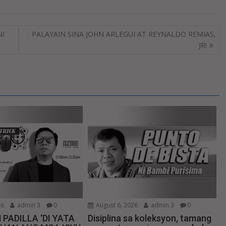
NI
PALAYAIN SINA JOHN ARLEGUI AT REYNALDO REMIAS,
JR!
26
admin 3
0
August 6, 2026
admin 3
0
 PADILLA ‘DI YATA
Disiplina sa koleksyon, tamang