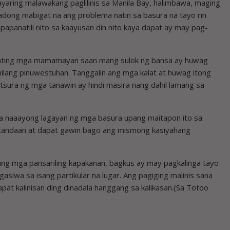
yaring malawakang paglilinis sa Manila Bay, halimbawa, maging
dong mabigat na ang problema natin sa basura na tayo rin
panatili nito sa kaayusan din nito kaya dapat ay may pag-
 ating mga mamamayan saan mang sulok ng bansa ay huwag
kanilang pinuwestuhan. Tanggalin ang mga kalat at huwag itong
itsura ng mga tanawin ay hindi masira nang dahil lamang sa
a naaayong lagayan ng mga basura upang maitapon ito sa
t tandaan at dapat gawin bago ang mismong kasiyahang
ting mga pansariling kapakanan, bagkus ay may pagkalinga tayo
gasiwa sa isang partikular na lugar. Ang pagiging malinis sana
dapat kalinisan ding dinadala hanggang sa kalikasan.(Sa Totoo