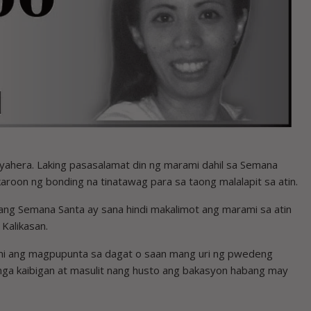
ahera. Laking pasasalamat din ng marami dahil sa Semana
oon ng bonding na tinatawag para sa taong malalapit sa atin.
ng Semana Santa ay sana hindi makalimot ang marami sa atin
 Kalikasan.
mi ang magpupunta sa dagat o saan mang uri ng pwedeng
ga kaibigan at masulit nang husto ang bakasyon habang may