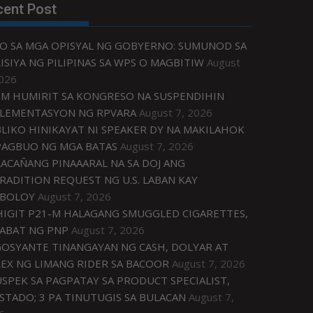
cent Post
O SA MGA OPISYAL NG GOBYERNO: SUMUNOD SA
ISIYA NG PILIPINAS SA WPS O MAGBITIW
August
2026
M HUMIRIT SA KONGRESO NA SUSPENDIHIN
LEMENTASYON NG RPVARA
August 7, 2026
LIKO HINIKAYAT NI SPEAKER DY NA MAKILAHOK
PAGBUO NG MGA BATAS
August 7, 2026
ACAÑANG PINAAARAL NA SA DOJ ANG
RADITION REQUEST NG U.S. LABAN KAY
IBOLOY
August 7, 2026
IGIT P21-M HALAGANG SMUGGLED CIGARETTES,
ABAT NG PNP
August 7, 2026
OSYANTE TINANGAYAN NG CASH, DOLYAR AT
EX NG LIMANG RIDER SA BACOOR
August 7, 2026
USPEK SA PAGPATAY SA PRODUCT SPECIALIST,
STADO; 3 PA TINUTUGIS SA BULACAN
August 7,