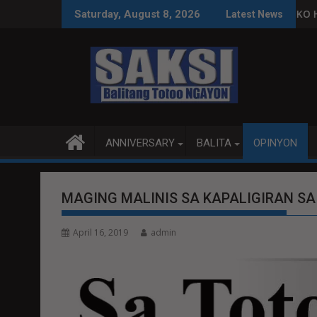
Skip
 O MAGBITIW
ESO NA SUSPENDIHIN IMPLEMENTASYON NG RPVARA
PUBLIKO HINIKAYAT NI SPEAKER 
Saturday, August 8, 2026
Latest News
to
content
ANNIVERSARY
BALITA
OPINYON
MAGING MALINIS SA KAPALIGIRAN S
April 16, 2019
admin