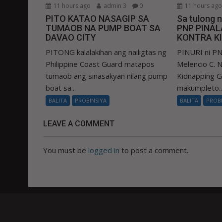
11 hours ago
admin 3
0
11 hours ag
PITO KATAO NASAGIP SA
Sa tulong 
TUMAOB NA PUMP BOAT SA
PNP PINA
DAVAO CITY
KONTRA K
PITONG kalalakihan ang nailigtas ng
PINURI ni PN
Philippine Coast Guard matapos
Melencio C. Na
tumaob ang sinasakyan nilang pump
Kidnapping 
boat sa...
makumpleto..
BALITA
PROBINSIYA
BALITA
PROB
LEAVE A COMMENT
You must be
logged in
to post a comment.