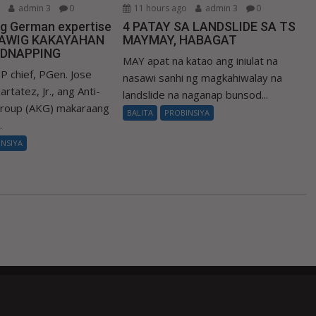
o
admin 3
0
11 hours ago
admin 3
0
ng German expertise
4 PATAY SA LANDSLIDE SA TS
LAWIG KAKAYAHAN
MAYMAY, HABAGAT
IDNAPPING
MAY apat na katao ang iniulat na
P chief, PGen. Jose
nasawi sanhi ng magkahiwalay na
rtatez, Jr., ang Anti-
landslide na naganap bunsod...
Group (AKG) makaraang
BALITA
PROBINSIYA
.
INSIYA