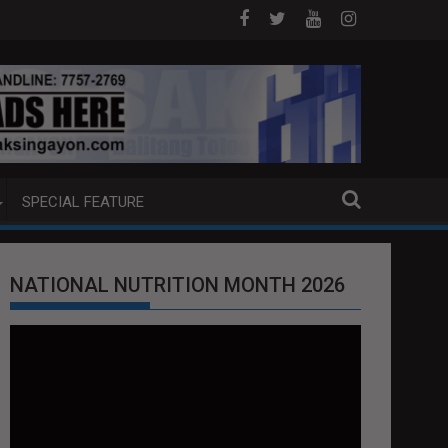
P BOAT SA DAVAO CITY
Sa tulong ng German expertise PNP PINALAWIG
SPECIAL FEATURE
NATIONAL NUTRITION MONTH 2026
Video
Player