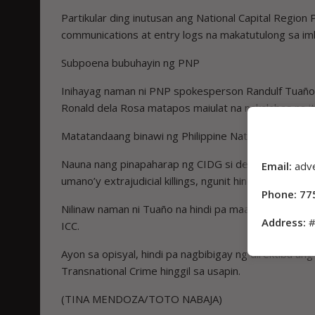
Partikular ding inutusan ang National Capital Region
communications at entry logs na makatutulong sa im
Subpoena bubuhayin ng PNP
Inihayag naman ni PNP spokesperson Randulf Tuaño 
Ronald dela Rosa matapos maiulat na nakalabas na 
Matatandaang binawi ng Philippine National Police 
Nauna nang pinapaharap ng CIDG si dela Rosa sa 
Email:
adv
umano’y extrajudicial killings, ngunit hindi ito natulo
Phone: 77
Nilinaw naman ni Tuaño na hindi pa maaaring arestu
Address:
#
ICC.
Ayon sa opisyal, hindi pa nagbibigay ng direktiba ang
Transnational Crime hinggil sa usapin.
(TINA MENDOZA/TOTO NABAJA)