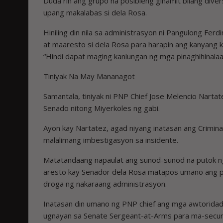
Duda rin ang grupo na posibleng ginamit bilang divers
upang makalabas si dela Rosa.
Hiniling din nila sa administrasyon ni Pangulong Fer
at maaresto si dela Rosa para harapin ang kanyang 
“Hindi dapat maging kanlungan ng mga pinaghihinalaa
Tiniyak Na May Mananagot
Samantala, tiniyak ni PNP Chief Jose Melencio Narta
Senado nitong Miyerkoles ng gabi.
Ayon kay Nartatez, agad niyang inatasan ang Crimi
malalimang imbestigasyon sa insidente.
Matatandaang napaulat ang sunod-sunod na putok ng 
aresto kay Senador dela Rosa matapos umano ang p
droga ng nakaraang administrasyon.
Inatasan din umano ng PNP chief ang mga awtoridad 
ugnayan sa Senate Sergeant-at-Arms para ma-secu