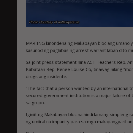
MARIING kinondena ng Makabayan bloc ang umano’y 
kasunod ng paglabas ng arrest warrant laban dito mul
Sa joint press statement nina ACT Teachers Rep. Ant
Kabataan Rep. Renee Louise Co, tinawag nilang “mon
drugs ang insidente.
“The fact that a person wanted by an international tr
secured government institution is a major failure of 
sa grupo.
Iginiit ng Makabayan bloc na hindi lamang simpleng 
ng umiiral na impunity para sa mga makapangyarihan