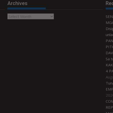
Archives
Re
Archives
SEN
MGA
Disi
unla
PAN
PIT
DAV
Sa 
KAK
4 P
Aug
Tun
EMP
202
COM
REP