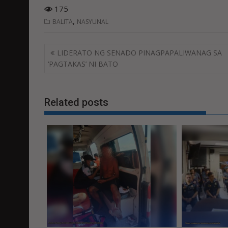
175
,
BALITA
NASYUNAL
Post
LIDERATO NG SENADO PINAGPAPALIWANAG SA
navigation
‘PAGTAKAS’ NI BATO
Related posts