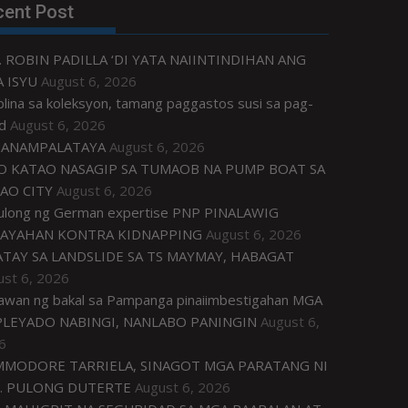
cent Post
. ROBIN PADILLA ‘DI YATA NAIINTINDIHAN ANG
 ISYU
August 6, 2026
plina sa koleksyon, tamang paggastos susi sa pag-
d
August 6, 2026
ANAMPALATAYA
August 6, 2026
O KATAO NASAGIP SA TUMAOB NA PUMP BOAT SA
AO CITY
August 6, 2026
tulong ng German expertise PNP PINALAWIG
AYAHAN KONTRA KIDNAPPING
August 6, 2026
ATAY SA LANDSLIDE SA TS MAYMAY, HABAGAT
ust 6, 2026
awan ng bakal sa Pampanga pinaiimbestigahan MGA
LEYADO NABINGI, NANLABO PANINGIN
August 6,
6
MODORE TARRIELA, SINAGOT MGA PARATANG NI
. PULONG DUTERTE
August 6, 2026