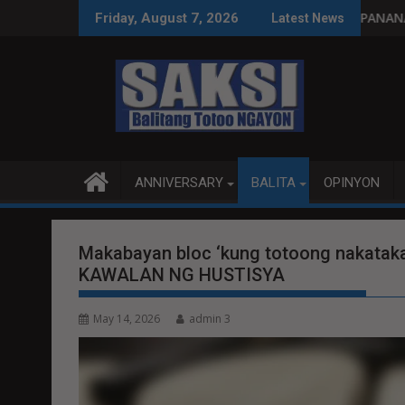
Skip
amang paggastos susi sa pag-unlad
PANANAMPALATAYA
Friday, August 7, 2026
Latest News
to
content
ANNIVERSARY
BALITA
OPINYON
Makabayan bloc ‘kung totoong nakat
KAWALAN NG HUSTISYA
May 14, 2026
admin 3