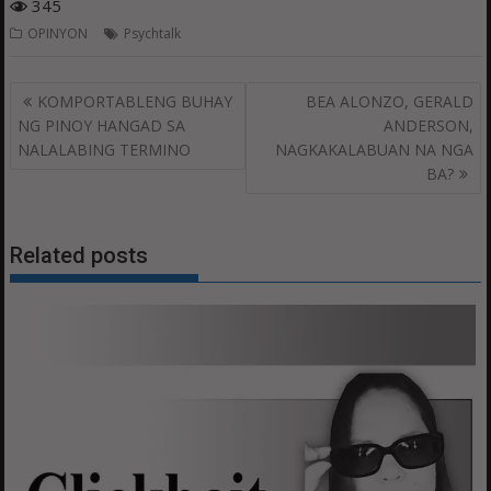
345
OPINYON
Psychtalk
Post
KOMPORTABLENG BUHAY
BEA ALONZO, GERALD
navigation
NG PINOY HANGAD SA
ANDERSON,
NALALABING TERMINO
NAGKAKALABUAN NA NGA
BA?
Related posts