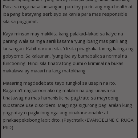
Para sa mga nasa lansangan, patuloy pa rin ang mga health at
iba pang batayang serbisyo sa kanila para mas responsible
sila sa paggamit.
Kaya minsan may makikita kang palakad-lakad sa kalye na
parang wala sa mga sarili kasama ‘yung ibang mas pinili ang
lansangan. Kahit naroon sila, ‘di sila pinagkakaitan ng kalinga ng
gobyerno. Sa kalaunan, ‘yung iba ay bumabalik sa normal na
functioning. Hindi sila tinatratong dumi o kriminal na bukas-
makalawa ay maaari na lang matokhang.
Maaaring magdedebate tayo tungkol sa usapin na ito.
Bagama’t nagkaroon ako ng malalim na pag-unawa sa
tinatawag na mas humanistic na pagtrato sa mayroong
substance use disorders. Maigi nga sigurong pag-aralan kung
pagpatay o pagkulong nga ang pinakarasonable at
pinakaepektibong lapit dito. (Psychtalk /EVANGELINE C. RUGA,
PhD)