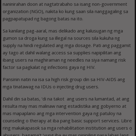
naninirahan doon at nagtatrabaho sa isang non-government
organization (NGO), nakita ko kung saan sila nanggagaling sa
pagpapatupad ng bagong batas na ito.
Sa kanilang pag-aaral, mas delikado ang kalusugan ng mga
gumon sa droga kung sa illegal na sources sila kukuha ng
supply na hindi regulated ang mga dosage. Pati ang paggamit
ay tago at dahil walang access sa supplies napipilitan ang
ibang users na maghiraman ng needles na siya namang risk
factor sa pagkalat ng infections gaya ng HIV.
Pansinin natin na isa sa high risk group din sa HIV-AIDS ang
mga tinatawag na IDUs o injecting drug users.
Dahil din sa batas, ‘di na takot ang users na lumantad, at ang
resulta may mas malinaw nang estadistika ang gobyerno at
mas mapaplano ang mga intervention gaya ng patuloy na
counseling o therapy at iba pang basic support services. Libre
ring makakapasok sa mga rehabilitation institution ang users o
abusers, bagama’t ‘yung iba ay mas pinipiling nasa labas lang.