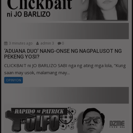
3 minutes ago
admin 3
0
‘ADUANA DUO’ NANG-ONSE NG NAGPALUSOT NG
PEKENG YOSI?
CLICKBAIT ni JO BARLIZO SABI nga ng ating mga lola, “Kung
saan may usok, malamang may...
OPINYON