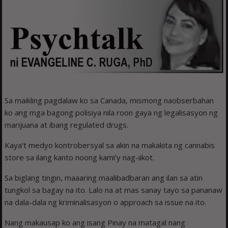
Sa maikling pagdalaw ko sa Canada, mismong naobserbahan
ko ang mga bagong polisiya nila roon gaya ng legalisasyon ng
marijuana at ibang regulated drugs.
Kaya’t medyo kontrobersyal sa akin na makakita ng cannabis
store sa ilang kanto noong kami’y nag-iikot.
Sa biglang tingin, maaaring maalibadbaran ang ilan sa atin
tungkol sa bagay na ito. Lalo na at mas sanay tayo sa pananaw
na dala-dala ng kriminalisasyon o approach sa issue na ito.
Nang makausap ko ang isang Pinay na matagal nang