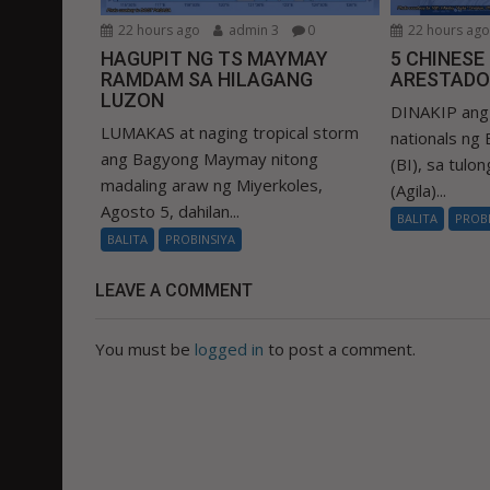
22 hours ago
admin 3
0
22 hours ag
HAGUPIT NG TS MAYMAY
5 CHINESE
RAMDAM SA HILAGANG
ARESTADO
LUZON
DINAKIP ang 
LUMAKAS at naging tropical storm
nationals ng
ang Bagyong Maymay nitong
(BI), sa tulo
madaling araw ng Miyerkoles,
(Agila)...
Agosto 5, dahilan...
BALITA
PROB
BALITA
PROBINSIYA
LEAVE A COMMENT
You must be
logged in
to post a comment.