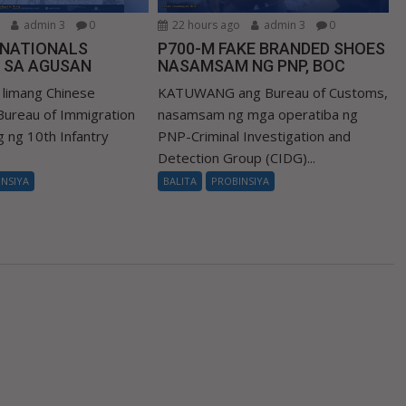
o
admin 3
0
22 hours ago
admin 3
0
 NATIONALS
P700-M FAKE BRANDED SHOES
 SA AGUSAN
NASAMSAM NG PNP, BOC
limang Chinese
KATUWANG ang Bureau of Customs,
 Bureau of Immigration
nasamsam ng mga operatiba ng
ng ng 10th Infantry
PNP-Criminal Investigation and
Detection Group (CIDG)...
INSIYA
BALITA
PROBINSIYA