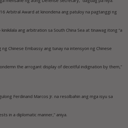
 mga mensahe ng ating Defense Secretary,” dagdag pa niya.
016 Arbitral Award at kinondena ang patuloy na pagtanggi ng
kinikilala ang arbitration sa South China Sea at tinawag itong “a
ayag ng Chinese Embassy ang tunay na intensyon ng Chinese
 condemn the arrogant display of deceitful indignation by them,”
gulong Ferdinand Marcos Jr. na resolbahin ang mga isyu sa
sts in a diplomatic manner,” aniya.