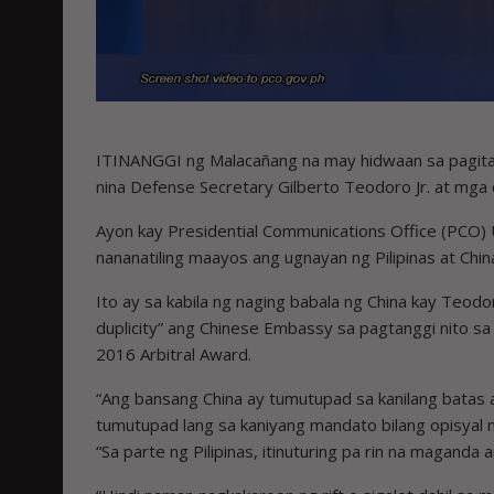
ITINANGGI ng Malacañang na may hidwaan sa pagitan n
nina Defense Secretary Gilberto Teodoro Jr. at mga o
Ayon kay Presidential Communications Office (PCO) U
nananatiling maayos ang ugnayan ng Pilipinas at Chin
Ito ay sa kabila ng naging babala ng China kay Teodo
duplicity” ang Chinese Embassy sa pagtanggi nito sa
2016 Arbitral Award.
“Ang bansang China ay tumutupad sa kanilang batas at
tumutupad lang sa kaniyang mandato bilang opisyal ng 
“Sa parte ng Pilipinas, itinuturing pa rin na maganda 