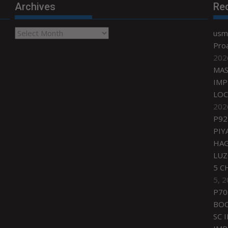
Archives
Re
Archives
usmi
Proa
202
MAS
IMP
LOC
202
P92
PIY
HAG
LU
5 C
5, 
P70
BO
SC 