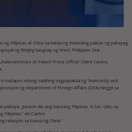
g Pilipinas at China sa kabila ng matinding palitan ng pahayag
pisyal ng Beijing kaugnay ng West Philippine Sea.
ndersecretary at Palace Press Officer Claire Castro,
a.
ro matapos nitong sabihing nagpapakita ng “insincerity and
 posisyon ng Department of Foreign Affairs (DFA) hinggil sa
 polisiya, ganoon din ang bansang Pilipinas. Si Sec. Gibo ay
Pilipinas,” ani Castro.
ang relasyon sa bansa ng China.”