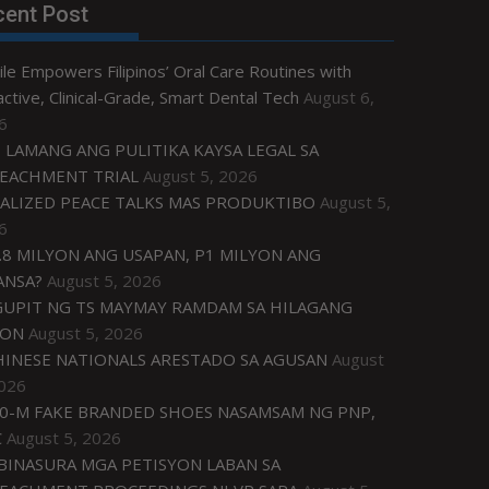
cent Post
le Empowers Filipinos’ Oral Care Routines with
ctive, Clinical-Grade, Smart Dental Tech
August 6,
6
 LAMANG ANG PULITIKA KAYSA LEGAL SA
EACHMENT TRIAL
August 5, 2026
ALIZED PEACE TALKS MAS PRODUKTIBO
August 5,
6
.8 MILYON ANG USAPAN, P1 MILYON ANG
ANSA?
August 5, 2026
UPIT NG TS MAYMAY RAMDAM SA HILAGANG
ZON
August 5, 2026
HINESE NATIONALS ARESTADO SA AGUSAN
August
2026
0-M FAKE BRANDED SHOES NASAMSAM NG PNP,
C
August 5, 2026
IBINASURA MGA PETISYON LABAN SA