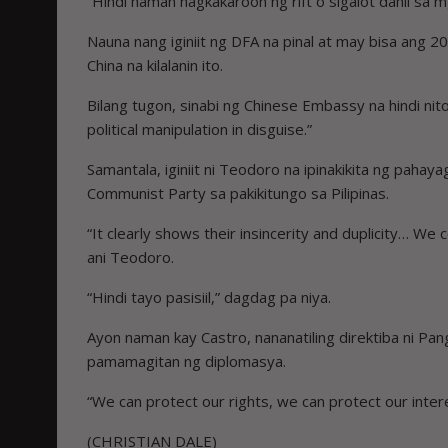
“Hindi naman nagkakaroon ng rift o sigalot dahil sa
Nauna nang iginiit ng DFA na pinal at may bisa ang 2
China na kilalanin ito.
Bilang tugon, sinabi ng Chinese Embassy na hindi nito 
political manipulation in disguise.”
Samantala, iginiit ni Teodoro na ipinakikita ng pah
Communist Party sa pakikitungo sa Pilipinas.
“It clearly shows their insincerity and duplicity… We
ani Teodoro.
“Hindi tayo pasisiil,” dagdag pa niya.
Ayon naman kay Castro, nananatiling direktiba ni Pan
pamamagitan ng diplomasya.
“We can protect our rights, we can protect our intere
(CHRISTIAN DALE)