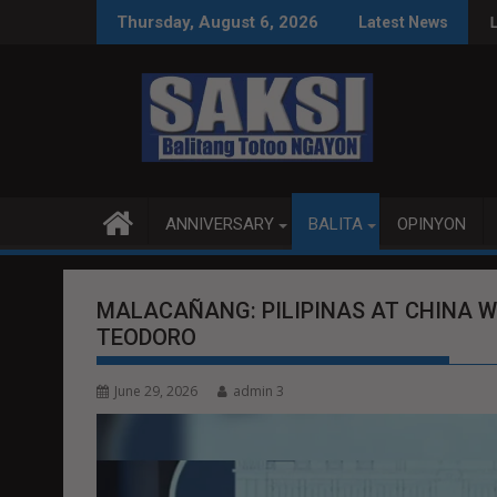
Skip
rade, Smart Dental Tech
PULITIKA KAYSA LEGAL SA IMPEACHMENT TRIAL
LOCALIZED PEACE TALKS
Thursday, August 6, 2026
Latest News
to
content
ANNIVERSARY
BALITA
OPINYON
MALACAÑANG: PILIPINAS AT CHINA W
TEODORO
June 29, 2026
admin 3