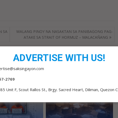
N SA
WALANG PINOY NA NASAKTAN SA PANIBAGONG PAG-
ATAKE SA STRAIT OF HORMUZ – MALACAÑANG
ADVERTISE WITH US!
ertise@saksingayon.com
57-2769
85 Unit F, Scout Rallos St., Brgy. Sacred Heart, Diliman, Quezon C