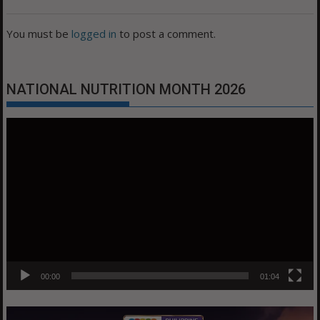
You must be
logged in
to post a comment.
NATIONAL NUTRITION MONTH 2026
Video
Player
00:00
01:04