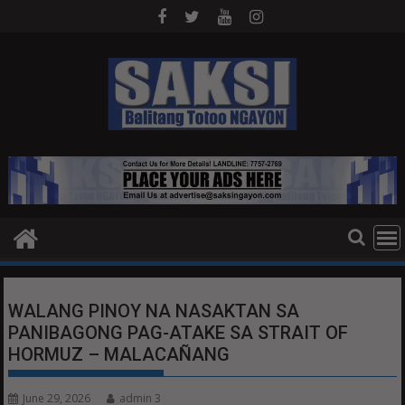
Skip
to
content
WALANG PINOY NA NASAKTAN SA
PANIBAGONG PAG-ATAKE SA STRAIT OF
HORMUZ – MALACAÑANG
June 29, 2026
admin 3