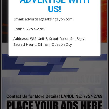
US!
Email:
advertise@saksingayon.com
Phone: 7757-2769
Address:
#85 Unit F, Scout Rallos St., Brgy.
Sacred Heart, Diliman, Quezon City