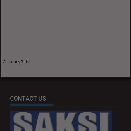
CurrencyRate
CONTACT US