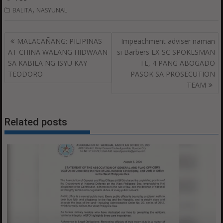
,
BALITA
NASYUNAL
Post
MALACAÑANG: PILIPINAS
Impeachment adviser naman
navigation
AT CHINA WALANG HIDWAAN
si Barbers EX-SC SPOKESMAN
SA KABILA NG ISYU KAY
TE, 4 PANG ABOGADO
TEODORO
PASOK SA PROSECUTION
TEAM
Related posts