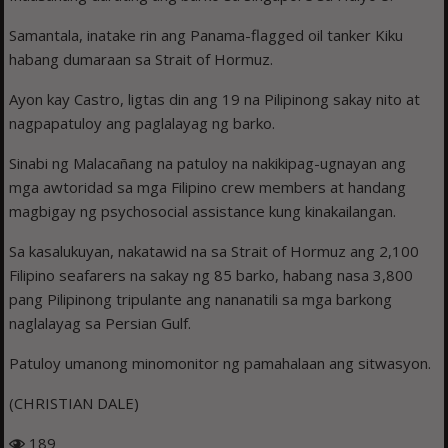
Samantala, inatake rin ang Panama-flagged oil tanker Kiku
habang dumaraan sa Strait of Hormuz.
Ayon kay Castro, ligtas din ang 19 na Pilipinong sakay nito at
nagpapatuloy ang paglalayag ng barko.
Sinabi ng Malacañang na patuloy na nakikipag-ugnayan ang
mga awtoridad sa mga Filipino crew members at handang
magbigay ng psychosocial assistance kung kinakailangan.
Sa kasalukuyan, nakatawid na sa Strait of Hormuz ang 2,100
Filipino seafarers na sakay ng 85 barko, habang nasa 3,800
pang Pilipinong tripulante ang nananatili sa mga barkong
naglalayag sa Persian Gulf.
Patuloy umanong minomonitor ng pamahalaan ang sitwasyon.
(CHRISTIAN DALE)
189