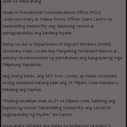
ayon sa Malacañang.
Sinabi ni Presidential Communications Office (PCO)
Undersecretary at Palace Press Officer Claire Castro na
nananatiling seaworthy ang dalawang vessel at
ipinagpapatuloy ang kanilang biyahe.
Batay sa ulat ni Department of Migrant Workers (DMW)
Secretary Hans Cacdac kay Pangulong Ferdinand Marcos Jr.,
patuloy na minomonitor ng pamahalaan ang kalagayan ng mga
Pilipinong tripulante.
Ang unang barko, ang M/V Ever Lovely, ay iniulat na inatake
noong weekend habang lulan ang 21 Filipino crew members,
kabilang ang kapitan.
“Walang nasaktan mula sa 21 na Filipino crew, kabilang ang
kapitan ng vessel. Nananatiling seaworthy ang vessel at
nagpapatuloy ng biyahe,” ani Castro.
Inaasahang darating ang barko sa Singapore sa Hulyo 5.