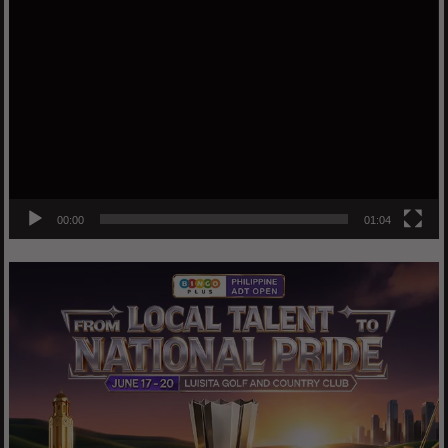
Video
Player
00:00
01:04