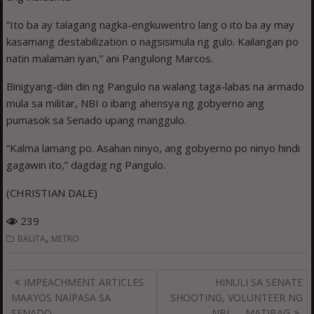
“Ito ba ay talagang nagka-engkuwentro lang o ito ba ay may
kasamang destabilization o nagsisimula ng gulo. Kailangan po
natin malaman iyan,” ani Pangulong Marcos.
Binigyang-diin din ng Pangulo na walang taga-labas na armado
mula sa militar, NBI o ibang ahensya ng gobyerno ang
pumasok sa Senado upang manggulo.
“Kalma lamang po. Asahan ninyo, ang gobyerno po ninyo hindi
gagawin ito,” dagdag ng Pangulo.
(CHRISTIAN DALE)
239
,
BALITA
METRO
Post
IMPEACHMENT ARTICLES
HINULI SA SENATE
navigation
MAAYOS NAIPASA SA
SHOOTING, VOLUNTEER NG
SENADO
NBI — MATIBAG