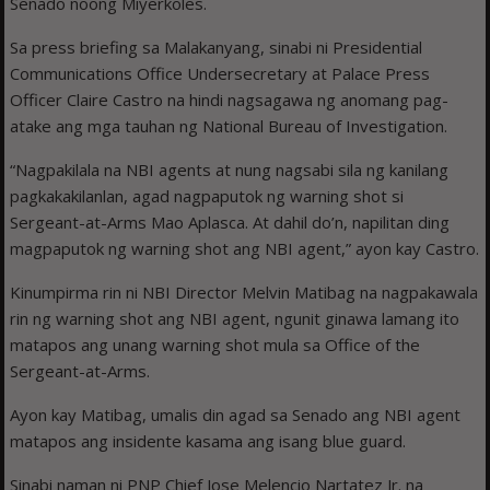
Senado noong Miyerkoles.
Sa press briefing sa Malakanyang, sinabi ni Presidential
Communications Office Undersecretary at Palace Press
Officer Claire Castro na hindi nagsagawa ng anomang pag-
atake ang mga tauhan ng National Bureau of Investigation.
“Nagpakilala na NBI agents at nung nagsabi sila ng kanilang
pagkakakilanlan, agad nagpaputok ng warning shot si
Sergeant-at-Arms Mao Aplasca. At dahil do’n, napilitan ding
magpaputok ng warning shot ang NBI agent,” ayon kay Castro.
Kinumpirma rin ni NBI Director Melvin Matibag na nagpakawala
rin ng warning shot ang NBI agent, ngunit ginawa lamang ito
matapos ang unang warning shot mula sa Office of the
Sergeant-at-Arms.
Ayon kay Matibag, umalis din agad sa Senado ang NBI agent
matapos ang insidente kasama ang isang blue guard.
Sinabi naman ni PNP Chief Jose Melencio Nartatez Jr. na