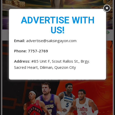
ADVERTISE WITH
US!
Email:
advertise@saksingayon.com
Phone: 7757-2769
Address:
#85 Unit F, Scout Rallos St., Brgy.
Sacred Heart, Diliman, Quezon City