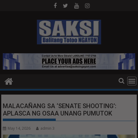
Skip
to
content
MALACAÑANG SA ‘SENATE SHOOTING’:
APLASCA NG OSAA UNANG PUMUTOK
May 14, 2026
admin 3