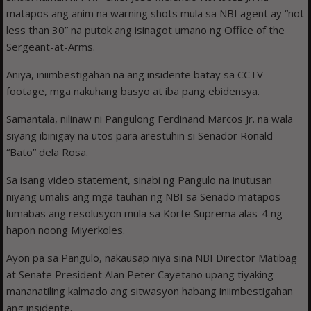
matapos ang anim na warning shots mula sa NBI agent ay “not
less than 30” na putok ang isinagot umano ng Office of the
Sergeant-at-Arms.
Aniya, iniimbestigahan na ang insidente batay sa CCTV
footage, mga nakuhang basyo at iba pang ebidensya.
Samantala, nilinaw ni Pangulong Ferdinand Marcos Jr. na wala
siyang ibinigay na utos para arestuhin si Senador Ronald
“Bato” dela Rosa.
Sa isang video statement, sinabi ng Pangulo na inutusan
niyang umalis ang mga tauhan ng NBI sa Senado matapos
lumabas ang resolusyon mula sa Korte Suprema alas-4 ng
hapon noong Miyerkoles.
Ayon pa sa Pangulo, nakausap niya sina NBI Director Matibag
at Senate President Alan Peter Cayetano upang tiyaking
mananatiling kalmado ang sitwasyon habang iniimbestigahan
ang insidente.