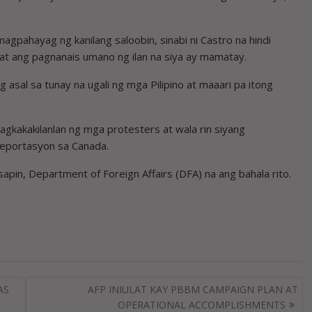
magpahayag ng kanilang saloobin, sinabi ni Castro na hindi
t ang pagnanais umano ng ilan na siya ay mamatay.
 asal sa tunay na ugali ng mga Pilipino at maaari pa itong
 pagkakakilanlan ng mga protesters at wala rin siyang
deportasyon sa Canada.
pin, Department of Foreign Affairs (DFA) na ang bahala rito.
AS
AFP INIULAT KAY PBBM CAMPAIGN PLAN AT
OPERATIONAL ACCOMPLISHMENTS