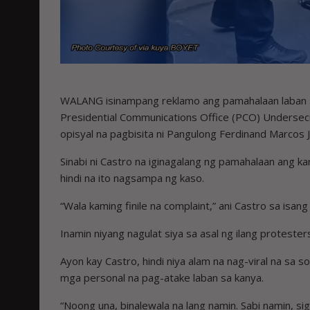
WALANG isinampang reklamo ang pamahalaan laban sa
Presidential Communications Office (PCO) Undersecr
opisyal na pagbisita ni Pangulong Ferdinand Marcos J
Sinabi ni Castro na iginagalang ng pamahalaan ang 
hindi na ito nagsampa ng kaso.
“Wala kaming finile na complaint,” ani Castro sa isan
Inamin niyang nagulat siya sa asal ng ilang protester
Ayon kay Castro, hindi niya alam na nag-viral na sa 
mga personal na pag-atake laban sa kanya.
“Noong una, binalewala na lang namin. Sabi namin, sig