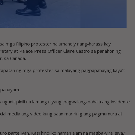
 mga Filipino protester na umano’y nang-harass kay
etary at Palace Press Officer Claire Castro sa panahon ng
r. sa Canada.
karapatan ng mga protester sa malayang pagpapahayag kaya’t
g panayam.
s ngunit pinili na lamang niyang ipagwalang-bahala ang insidente.
social media ang video kung saan maririnig ang pagmumura at
uro parte iyan. Kasi hindi ko naman alam na magba-viral siya,”