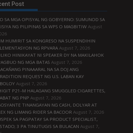
cent Post
O SA MGA OPISYAL NG GOBYERNO: SUMUNOD SA
ISIYA NG PILIPINAS SA WPS O MAGBITIW
August
2026
M HUMIRIT SA KONGRESO NA SUSPENDIHIN
LEMENTASYON NG RPVARA
August 7, 2026
LIKO HINIKAYAT NI SPEAKER DY NA MAKILAHOK
PAGBUO NG MGA BATAS
August 7, 2026
ACAÑANG PINAAARAL NA SA DOJ ANG
RADITION REQUEST NG U.S. LABAN KAY
IBOLOY
August 7, 2026
IGIT P21-M HALAGANG SMUGGLED CIGARETTES,
ABAT NG PNP
August 7, 2026
OSYANTE TINANGAYAN NG CASH, DOLYAR AT
EX NG LIMANG RIDER SA BACOOR
August 7, 2026
USPEK SA PAGPATAY SA PRODUCT SPECIALIST,
STADO; 3 PA TINUTUGIS SA BULACAN
August 7,