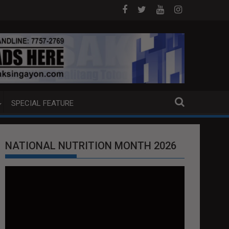
J ANG EXTRADITION REQUEST NG U.S. LABAN KAY QUIBOLOY
MAHIGIT P21-M HALAGANG SMUGGLED CIG
SPECIAL FEATURE
NATIONAL NUTRITION MONTH 2026
Video
Player