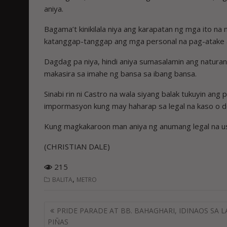
aniya.
Bagama’t kinikilala niya ang karapatan ng mga ito na 
katanggap-tanggap ang mga personal na pag-atake a
Dagdag pa niya, hindi aniya sumasalamin ang naturang
makasira sa imahe ng bansa sa ibang bansa.
Sinabi rin ni Castro na wala siyang balak tukuyin ang
impormasyon kung may haharap sa legal na kaso o 
Kung magkakaroon man aniya ng anumang legal na usa
(CHRISTIAN DALE)
215
,
BALITA
METRO
Post
PRIDE PARADE AT BB. BAHAGHARI, IDINAOS SA L
navigation
PIÑAS