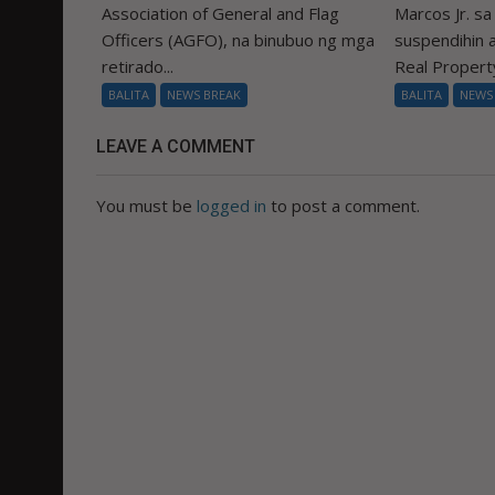
Association of General and Flag
Marcos Jr. s
Officers (AGFO), na binubuo ng mga
suspendihin
retirado...
Real Property
BALITA
NEWS BREAK
BALITA
NEWS
LEAVE A COMMENT
You must be
logged in
to post a comment.