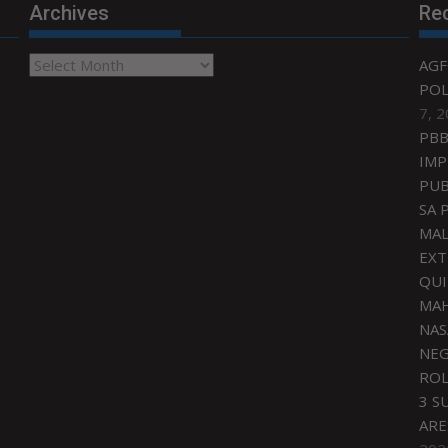
Archives
Re
Archives
AGF
POL
7, 
PBB
IMP
PUB
SA 
MAL
EXT
QU
MAH
NAS
NEG
ROL
3 S
ARE