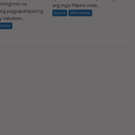
a Kongreso na
ang mga Pilipino mula...
 ang pagpapatupad ng
BALITA
NEWS BREAK
 Valuation...
 BREAK