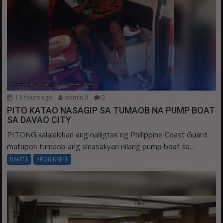
10 hours ago
admin 3
0
PITO KATAO NASAGIP SA TUMAOB NA PUMP BOAT
SA DAVAO CITY
PITONG kalalakihan ang nailigtas ng Philippine Coast Guard
matapos tumaob ang sinasakyan nilang pump boat sa...
BALITA
PROBINSIYA