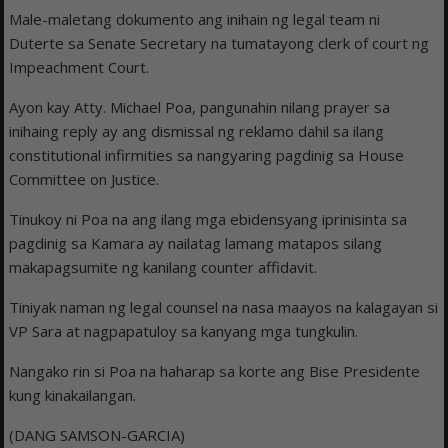
Male-maletang dokumento ang inihain ng legal team ni
Duterte sa Senate Secretary na tumatayong clerk of court ng
Impeachment Court.
Ayon kay Atty. Michael Poa, pangunahin nilang prayer sa
inihaing reply ay ang dismissal ng reklamo dahil sa ilang
constitutional infirmities sa nangyaring pagdinig sa House
Committee on Justice.
Tinukoy ni Poa na ang ilang mga ebidensyang iprinisinta sa
pagdinig sa Kamara ay nailatag lamang matapos silang
makapagsumite ng kanilang counter affidavit.
Tiniyak naman ng legal counsel na nasa maayos na kalagayan si
VP Sara at nagpapatuloy sa kanyang mga tungkulin.
Nangako rin si Poa na haharap sa korte ang Bise Presidente
kung kinakailangan.
(DANG SAMSON-GARCIA)