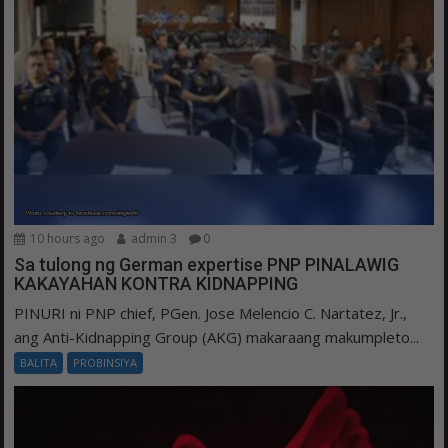
10 hours ago
admin 3
0
Sa tulong ng German expertise PNP PINALAWIG
KAKAYAHAN KONTRA KIDNAPPING
PINURI ni PNP chief, PGen. Jose Melencio C. Nartatez, Jr.,
ang Anti-Kidnapping Group (AKG) makaraang makumpleto...
BALITA
PROBINSIYA