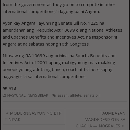
from the government as they go on to compete in other
international competitions,” dagdag pa ni Angara.
Ayon kay Angara, layunin ng Senate Bill No. 1225 na
amendahan ang Republic Act 10699 o ang National Athletes
and Coaches Benefits and Incentives Act, na inisponsor ni
Angara at naisabatas noong 16th Congress.
Nilusaw ng RA 10699 ang orihinal na Sports Benefits and
Incentives Act of 2001 upang mabigyan ng mas malaking
benepisyo ang atleta ng bansa, coach at trainers kapag
nagwagi sila sa international competitions.
418
,
,
,
NASYUNAL
NEWS BREAK
asean
athlete
senate bill
Post
MODERNISASYON NG BFP
TAUMBAYAN
navigation
TINIYAK
MAGDEDESISYON SA
CHACHA — NOGRALES