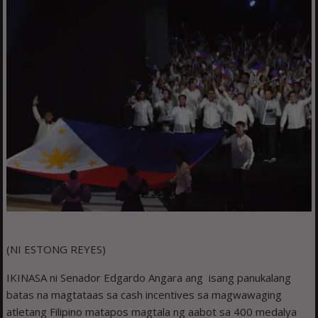
(NI ESTONG REYES)
IKINASA ni Senador Edgardo Angara ang isang panukalang
batas na magtataas sa cash incentives sa magwawaging
atletang Filipino matapos magtala ng aabot sa 400 medalya