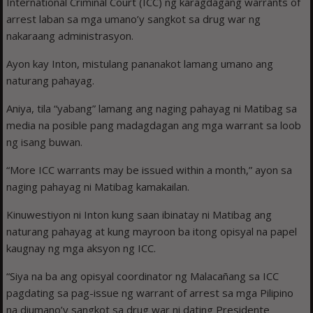
International Criminal Court (ICC) ng karagdagang warrants of
arrest laban sa mga umano’y sangkot sa drug war ng
nakaraang administrasyon.
Ayon kay Inton, mistulang pananakot lamang umano ang
naturang pahayag.
Aniya, tila “yabang” lamang ang naging pahayag ni Matibag sa
media na posible pang madagdagan ang mga warrant sa loob
ng isang buwan.
“More ICC warrants may be issued within a month,” ayon sa
naging pahayag ni Matibag kamakailan.
Kinuwestiyon ni Inton kung saan ibinatay ni Matibag ang
naturang pahayag at kung mayroon ba itong opisyal na papel
kaugnay ng mga aksyon ng ICC.
“Siya na ba ang opisyal coordinator ng Malacañang sa ICC
pagdating sa pag-issue ng warrant of arrest sa mga Pilipino
na diumano’y sangkot sa drug war ni dating Presidente