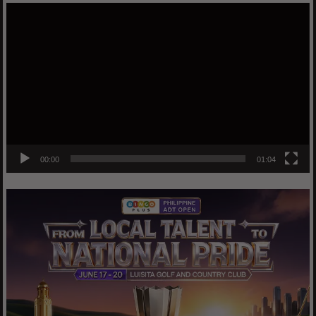
Video
Player
00:00
01:04