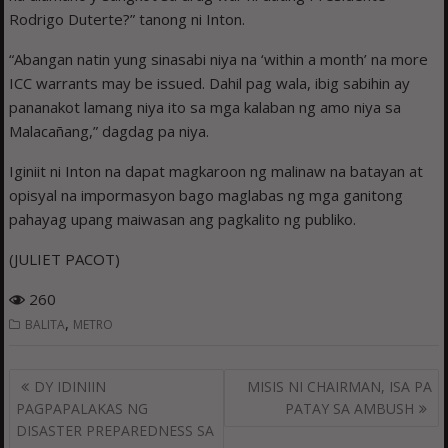
Rodrigo Duterte?” tanong ni Inton.
“Abangan natin yung sinasabi niya na ‘within a month’ na more
ICC warrants may be issued. Dahil pag wala, ibig sabihin ay
pananakot lamang niya ito sa mga kalaban ng amo niya sa
Malacañang,” dagdag pa niya.
Iginiit ni Inton na dapat magkaroon ng malinaw na batayan at
opisyal na impormasyon bago maglabas ng mga ganitong
pahayag upang maiwasan ang pagkalito ng publiko.
(JULIET PACOT)
260
,
BALITA
METRO
Post
DY IDINIIN
MISIS NI CHAIRMAN, ISA PA
navigation
PAGPAPALAKAS NG
PATAY SA AMBUSH
DISASTER PREPAREDNESS SA