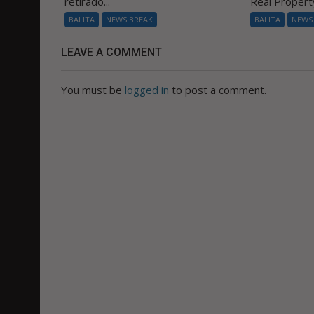
retirado...
Real Property
BALITA
NEWS BREAK
BALITA
NEWS
LEAVE A COMMENT
You must be
logged in
to post a comment.