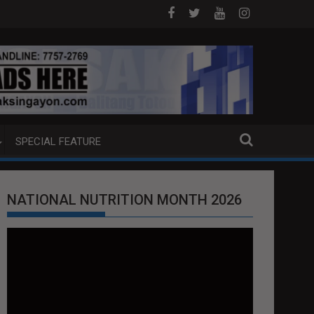
TRADITION REQUEST NG U.S. LABAN KAY QUIBOLOY
MAHIGIT P21-M HALAGANG SMUGGLED CIGARETTES,
SPECIAL FEATURE
NATIONAL NUTRITION MONTH 2026
Video
Player