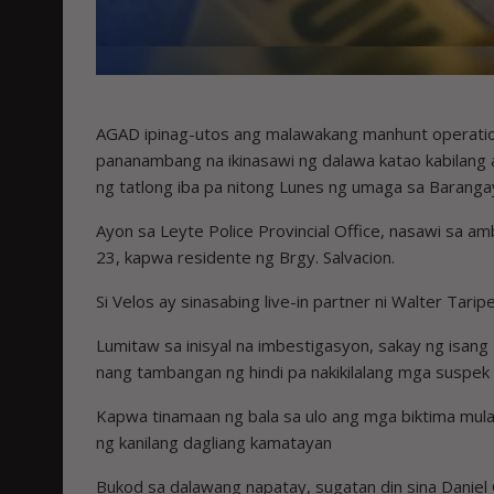
AGAD ipinag-utos ang malawakang manhunt operation
pananambang na ikinasawi ng dalawa katao kabilang 
ng tatlong iba pa nitong Lunes ng umaga sa Barangay 
Ayon sa Leyte Police Provincial Office, nasawi sa a
23, kapwa residente ng Brgy. Salvacion.
Si Velos ay sinasabing live-in partner ni Walter Tari
Lumitaw sa inisyal na imbestigasyon, sakay ng isan
nang tambangan ng hindi pa nakikilalang mga suspek
Kapwa tinamaan ng bala sa ulo ang mga biktima mula s
ng kanilang dagliang kamatayan
Bukod sa dalawang napatay, sugatan din sina Daniel 