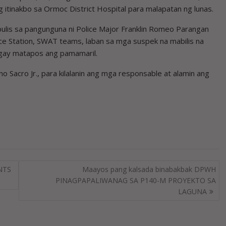
 itinakbo sa Ormoc District Hospital para malapatan ng lunas.
ulis sa pangunguna ni Police Major Franklin Romeo Parangan
ice Station, SWAT teams, laban sa mga suspek na mabilis na
ngay matapos ang pamamaril.
o Sacro Jr., para kilalanin ang mga responsable at alamin ang
NTS
Maayos pang kalsada binabakbak DPWH
PINAGPAPALIWANAG SA P140-M PROYEKTO SA
LAGUNA