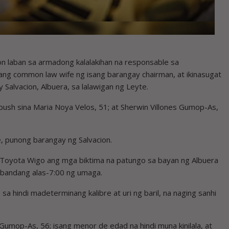
 laban sa armadong kalalakihan na responsable sa
ang common law wife ng isang barangay chairman, at ikinasugat
Salvacion, Albuera, sa lalawigan ng Leyte.
mbush sina Maria Noya Velos, 51; at Sherwin Villones Gumop-As,
pe, punong barangay ng Salvacion.
g Toyota Wigo ang mga biktima na patungo sa bayan ng Albuera
 bandang alas-7:00 ng umaga.
a hindi madeterminang kalibre at uri ng baril, na naging sanhi
Gumop-As, 56; isang menor de edad na hindi muna kinilala, at