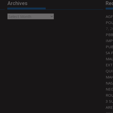
Archives
Re
Archives
AGF
POL
7, 
PBB
IMP
PUB
SA 
MAL
EXT
QU
MAH
NAS
NEG
ROL
3 S
ARE