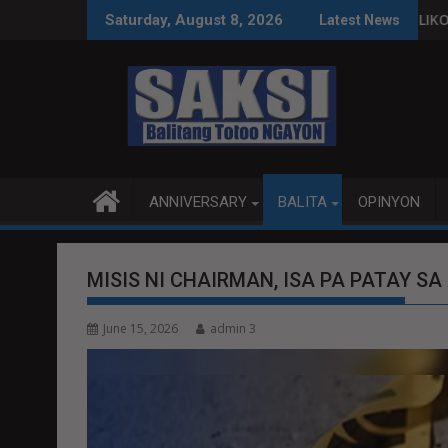
Skip
 MAGBITIW
O NA SUSPENDIHIN IMPLEMENTASYON NG RPVARA
PUBLIKO HINIKAYAT NI SPEAKER DY
Saturday, August 8, 2026
Latest News
to
content
ANNIVERSARY
BALITA
OPINYON
MISIS NI CHAIRMAN, ISA PA PATAY S
June 15, 2026
admin 3