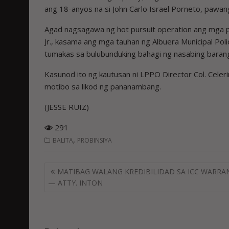
ang 18-anyos na si John Carlo Israel Porneto, pawang
Agad nagsagawa ng hot pursuit operation ang mga p
Jr., kasama ang mga tauhan ng Albuera Municipal Pol
tumakas sa bulubunduking bahagi ng nasabing bara
Kasunod ito ng kautusan ni LPPO Director Col. Celerin
motibo sa likod ng pananambang.
(JESSE RUIZ)
291
,
BALITA
PROBINSIYA
Post
MATIBAG WALANG KREDIBILIDAD SA ICC WARRA
navigation
— ATTY. INTON