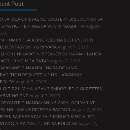
cent Post
O SA MGA OPISYAL NG GOBYERNO: SUMUNOD SA
ISIYA NG PILIPINAS SA WPS O MAGBITIW
August
2026
M HUMIRIT SA KONGRESO NA SUSPENDIHIN
LEMENTASYON NG RPVARA
August 7, 2026
LIKO HINIKAYAT NI SPEAKER DY NA MAKILAHOK
PAGBUO NG MGA BATAS
August 7, 2026
ACAÑANG PINAAARAL NA SA DOJ ANG
RADITION REQUEST NG U.S. LABAN KAY
IBOLOY
August 7, 2026
IGIT P21-M HALAGANG SMUGGLED CIGARETTES,
ABAT NG PNP
August 7, 2026
OSYANTE TINANGAYAN NG CASH, DOLYAR AT
EX NG LIMANG RIDER SA BACOOR
August 7, 2026
USPEK SA PAGPATAY SA PRODUCT SPECIALIST,
STADO; 3 PA TINUTUGIS SA BULACAN
August 7,