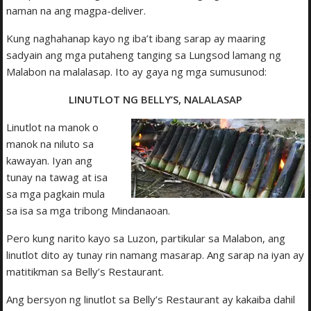
naman na ang magpa-deliver.
Kung naghahanap kayo ng iba’t ibang sarap ay maaring
sadyain ang mga putaheng tanging sa Lungsod lamang ng
Malabon na malalasap. Ito ay gaya ng mga sumusunod:
LINUTLOT NG BELLY’S, NALALASAP
Linutlot na manok o
manok na niluto sa
kawayan. Iyan ang
tunay na tawag at isa
sa mga pagkain mula
sa isa sa mga tribong Mindanaoan.
Pero kung narito kayo sa Luzon, partikular sa Malabon, ang
linutlot dito ay tunay rin namang masarap. Ang sarap na iyan ay
matitikman sa Belly’s Restaurant.
Ang bersyon ng linutlot sa Belly’s Restaurant ay kakaiba dahil