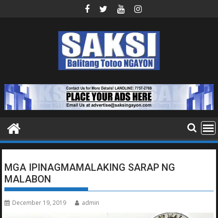
Skip
to
content
MGA IPINAGMAMALAKING SARAP NG
MALABON
December 19, 2019
admin