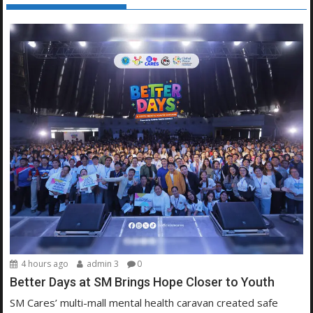
4 hours ago
admin 3
0
Better Days at SM Brings Hope Closer to Youth
SM Cares’ multi-mall mental health caravan created safe