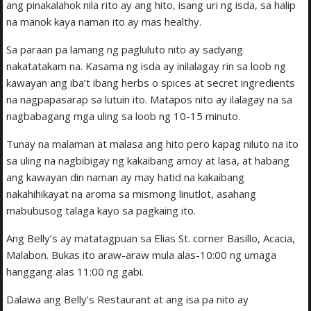
ang pinakalahok nila rito ay ang hito, isang uri ng isda, sa halip
na manok kaya naman ito ay mas healthy.
Sa paraan pa lamang ng pagluluto nito ay sadyang
nakatatakam na. Kasama ng isda ay inilalagay rin sa loob ng
kawayan ang iba’t ibang herbs o spices at secret ingredients
na nagpapasarap sa lutuin ito. Matapos nito ay ilalagay na sa
nagbabagang mga uling sa loob ng 10-15 minuto.
Tunay na malaman at malasa ang hito pero kapag niluto na ito
sa uling na nagbibigay ng kakaibang amoy at lasa, at habang
ang kawayan din naman ay may hatid na kakaibang
nakahihikayat na aroma sa mismong linutlot, asahang
mabubusog talaga kayo sa pagkaing ito.
Ang Belly’s ay matatagpuan sa Elias St. corner Basillo, Acacia,
Malabon. Bukas ito araw-araw mula alas-10:00 ng umaga
hanggang alas 11:00 ng gabi.
Dalawa ang Belly’s Restaurant at ang isa pa nito ay