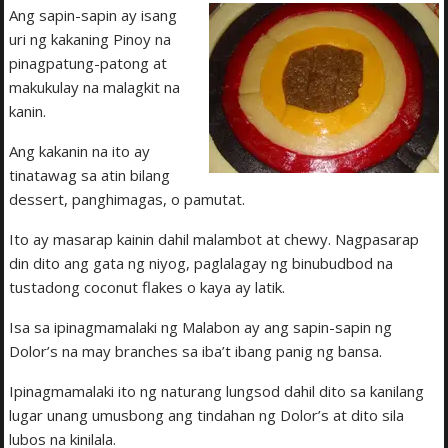
Ang sapin-sapin ay isang
uri ng kakaning Pinoy na
pinagpatung-patong at
makukulay na malagkit na
kanin.
Ang kakanin na ito ay
tinatawag sa atin bilang
dessert, panghimagas, o pamutat.
Ito ay masarap kainin dahil malambot at chewy. Nagpasarap
din dito ang gata ng niyog, paglalagay ng binubudbod na
tustadong coconut flakes o kaya ay latik.
Isa sa ipinagmamalaki ng Malabon ay ang sapin-sapin ng
Dolor’s na may branches sa iba’t ibang panig ng bansa.
Ipinagmamalaki ito ng naturang lungsod dahil dito sa kanilang
lugar unang umusbong ang tindahan ng Dolor’s at dito sila
lubos na kinilala.