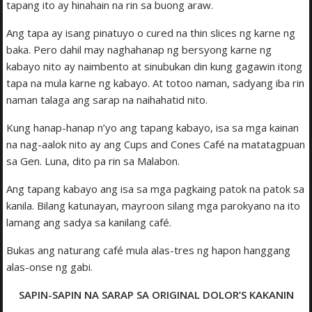
tapang ito ay hinahain na rin sa buong araw.
Ang tapa ay isang pinatuyo o cured na thin slices ng karne ng
baka. Pero dahil may naghaha­nap ng bersyong karne ng
kabayo nito ay naimbento at sinubukan din kung gagawin itong
tapa na mula karne ng kabayo. At totoo naman, sadyang iba rin
naman talaga ang sarap na naihahatid nito.
Kung hanap-hanap n’yo ang tapang kabayo, isa sa mga kainan
na nag-aalok nito ay ang Cups and Cones Café na matatagpuan
sa Gen. Luna, dito pa rin sa Malabon.
Ang tapang kabayo ang isa sa mga pagkaing patok na patok sa
kanila. Bilang katunayan, mayroon silang mga parokyano na ito
lamang ang sadya sa kanilang café.
Bukas ang naturang café mula alas-tres ng hapon hanggang
alas-onse ng gabi.
SAPIN-SAPIN NA SARAP SA ORIGINAL DOLOR’S KAKANIN