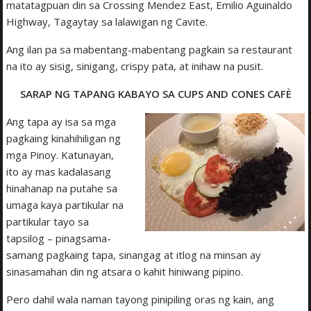
matatagpuan din sa Crossing Mendez East, Emilio Aguinaldo
Highway, Tagaytay sa lalawigan ng Cavite.
Ang ilan pa sa mabentang-mabentang pagkain sa restaurant
na ito ay sisig, sinigang, crispy pata, at inihaw na pusit.
SARAP NG TAPANG KABAYO SA CUPS AND CONES CAFÈ
Ang tapa ay isa sa mga
pagkaing kinahihiligan ng
mga Pinoy. Katunayan,
ito ay mas kadalasang
hinahanap na putahe sa
umaga kaya partikular na
partikular tayo sa
tapsilog – pinagsama-
samang pagkaing tapa, sinangag at itlog na minsan ay
sinasamahan din ng atsara o kahit hiniwang pipino.
Pero dahil wala naman tayong pinipiling oras ng kain, ang