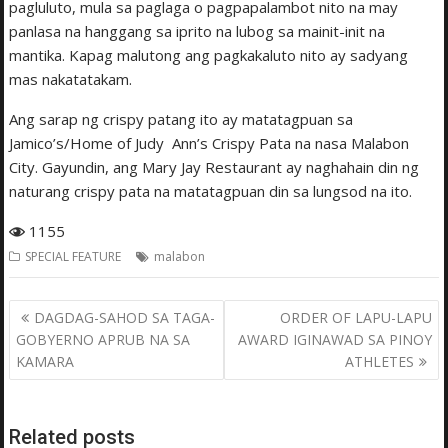
pagluluto, mula sa paglaga o pagpapalambot nito na may
panlasa na hanggang sa iprito na lubog sa mainit-init na
mantika. Kapag malutong ang pagkakaluto nito ay sadyang
mas nakatatakam.
Ang sarap ng crispy patang ito ay matatagpuan sa
Jamico’s/Home of Judy Ann’s Crispy Pata na nasa Malabon
City. Gayundin, ang Mary Jay Restaurant ay naghahain din ng
naturang crispy pata na matatagpuan din sa lungsod na ito.
1155
SPECIAL FEATURE
malabon
Post
DAGDAG-SAHOD SA TAGA-
ORDER OF LAPU-LAPU
navigation
GOBYERNO APRUB NA SA
AWARD IGINAWAD SA PINOY
KAMARA
ATHLETES
Related posts