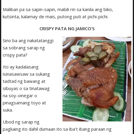
Maliban pa sa sapin-sapin, mabili rin sa kanila ang biko,
kutsinta, kalamay de mais, putong puti at pichi-pichi.
CRISPY PATA NG JAMICO’S
Sino ba ang nakatatanggi
sa sobrang sarap ng
crispy pata?
Ito ay kadalasang
isinasawsaw sa sukang
tadtad ng bawang at
sibuyas o sa tinatawag
na soy-vinegar o
pinagsamang toyo at
suka.
Ubod ng sarap ng
pagkaing ito dahil dumaan ito sa iba’t ibang paraan ng