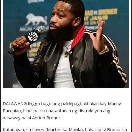
DALAWANG linggo bago ang pakikipagbakbakan kay Manny
Pacquiao, hindi pa rin tinatantanan ng distraksyon ang
pasaway na si Adrien Broner.
Katunayan, sa Lunes (Martes sa Manila), haharap si Broner sa