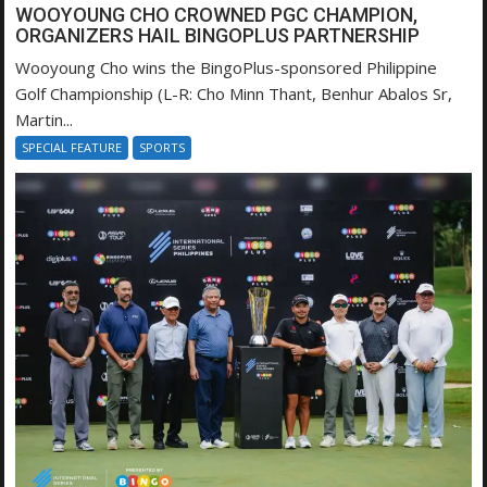
WOOYOUNG CHO CROWNED PGC CHAMPION,
ORGANIZERS HAIL BINGOPLUS PARTNERSHIP
Wooyoung Cho wins the BingoPlus-sponsored Philippine
Golf Championship (L-R: Cho Minn Thant, Benhur Abalos Sr,
Martin...
SPECIAL FEATURE
SPORTS