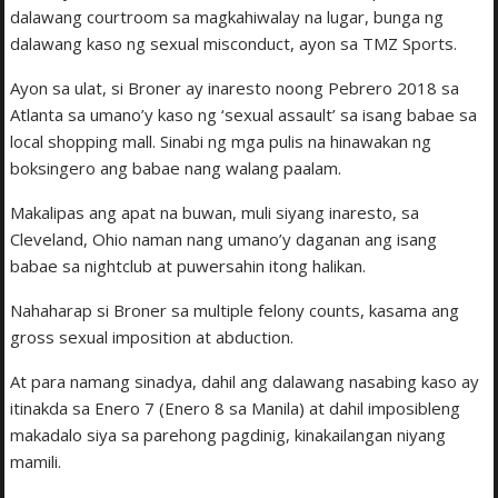
dalawang courtroom sa magkahiwalay na lugar, bunga ng
dalawang kaso ng sexual misconduct, ayon sa TMZ Sports.
Ayon sa ulat, si Broner ay inaresto noong Pebrero 2018 sa
Atlanta sa umano’y kaso ng ‘sexual assault’ sa isang babae sa
local shopping mall. Sinabi ng mga pulis na hinawakan ng
boksingero ang babae nang walang paalam.
Makalipas ang apat na buwan, muli siyang inaresto, sa
Cleveland, Ohio naman nang umano’y daganan ang isang
babae sa nightclub at puwersahin itong halikan.
Nahaharap si Broner sa multiple felony counts, kasama ang
gross sexual imposition at abduction.
At para namang sinadya, dahil ang dalawang nasabing kaso ay
itinakda sa Enero 7 (Enero 8 sa Manila) at dahil imposibleng
makadalo siya sa parehong pagdinig, kinakailangan niyang
mamili.