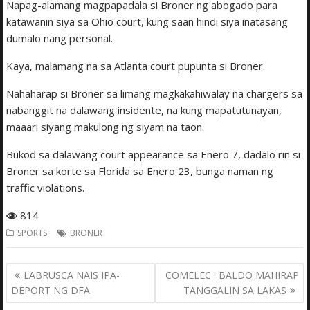
Napag-alamang magpapadala si Broner ng abogado para
katawanin siya sa Ohio court, kung saan hindi siya inatasang
dumalo nang personal.
Kaya, malamang na sa Atlanta court pupunta si Broner.
Nahaharap si Broner sa limang magkakahiwalay na chargers sa
nabanggit na dalawang insidente, na kung mapatutunayan,
maaari siyang makulong ng siyam na taon.
Bukod sa dalawang court appearance sa Enero 7, dadalo rin si
Broner sa korte sa Florida sa Enero 23, bunga naman ng
traffic violations.
814
SPORTS
BRONER
Post
LABRUSCA NAIS IPA-
COMELEC : BALDO MAHIRAP
navigation
DEPORT NG DFA
TANGGALIN SA LAKAS