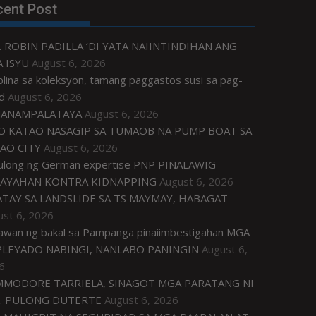
cent Post
. ROBIN PADILLA ‘DI YATA NAIINTINDIHAN ANG
 ISYU
August 6, 2026
plina sa koleksyon, tamang paggastos susi sa pag-
d
August 6, 2026
ANAMPALATAYA
August 6, 2026
O KATAO NASAGIP SA TUMAOB NA PUMP BOAT SA
AO CITY
August 6, 2026
tulong ng German expertise PNP PINALAWIG
AYAHAN KONTRA KIDNAPPING
August 6, 2026
ATAY SA LANDSLIDE SA TS MAYMAY, HABAGAT
ust 6, 2026
awan ng bakal sa Pampanga pinaiimbestigahan MGA
LEYADO NABINGI, NANLABO PANINGIN
August 6,
6
MODORE TARRIELA, SINAGOT MGA PARATANG NI
. PULONG DUTERTE
August 6, 2026