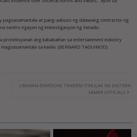
ficant influence over societal norms and values,” ayon sa
’y pagsasamantala at pang-aabuso ng dalawang contractor ng
h na sentro ngayon ng imbestigasyon ng Senado.
ara proteksyunan ang kababaihan sa entertainment industry
ga magsasamantala sa kanila. (BERNARD TAGUINOD)
LIBANAN-EVARDONE TANDEM ITINULAK NG EASTERN
SAMAR OFFICIALS