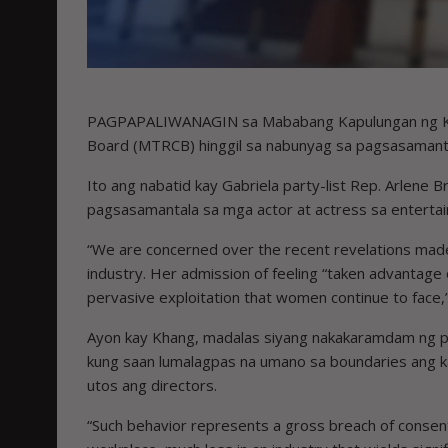
PAGPAPALIWANAGIN sa Mababang Kapulungan ng Kong
Board (MTRCB) hinggil sa nabunyag sa pagsasamantal
Ito ang nabatid kay Gabriela party-list Rep. Arle
pagsasamantala sa mga actor at actress sa entertain
“We are concerned over the recent revelations made
industry. Her admission of feeling “taken advantage o
pervasive exploitation that women continue to face,”
Ayon kay Khang, madalas siyang nakakaramdam ng p
kung saan lumalagpas na umano sa boundaries ang ka
utos ang directors.
“Such behavior represents a gross breach of consent