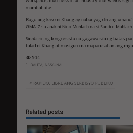
workplace, much less in an industry that wields signi
mambabatas.
Bago ang kaso ni Khang ay nabunyag din ang umano
GMA-7 sa anak ni Nino Muhlach na si Sandro Muhlac
Sinabi rin ng kongresista na gagawa sila ng batas p
tulad ni Khang at masiguro na maparusahan ang m
504
,
BALITA
NASYUNAL
Post
RAPIDO, LIBRE ANG SERBISYO PUBLIKO
navigation
Related posts