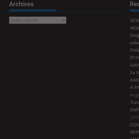
Archives
Re
Archives
SEN
MGA
Disi
unla
PAN
PIT
DAV
Sa 
KAK
4 P
Aug
Tun
EMP
202
COM
REP