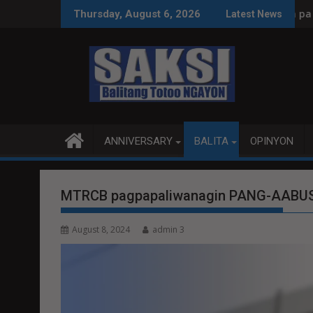
Skip
 koleksyon, tamang paggastos susi sa pag-unlad
PANANAMPALATAYA
Thursday, August 6, 2026
Latest News
to
content
ANNIVERSARY
BALITA
OPINYON
MTRCB pagpapaliwanagin PANG-AABUS
August 8, 2024
admin 3