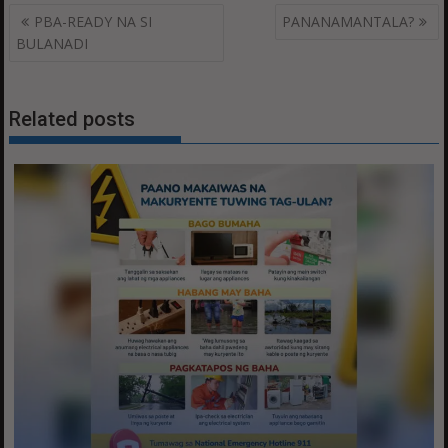
Post
PBA-READY NA SI
PANANAMANTALA?
navigation
BULANADI
Related posts