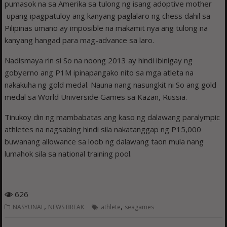
pumasok na sa Amerika sa tulong ng isang adoptive mother
upang ipagpatuloy ang kanyang paglalaro ng chess dahil sa
Pilipinas umano ay imposible na makamit nya ang tulong na
kanyang hangad para mag-advance sa laro.
Nadismaya rin si So na noong 2013 ay hindi ibinigay ng
gobyerno ang P1M ipinapangako nito sa mga atleta na
nakakuha ng gold medal. Nauna nang nasungkit ni So ang gold
medal sa World Universide Games sa Kazan, Russia.
Tinukoy din ng mambabatas ang kaso ng dalawang paralympic
athletes na nagsabing hindi sila nakatanggap ng P15,000
buwanang allowance sa loob ng dalawang taon mula nang
lumahok sila sa national training pool.
626
,
,
NASYUNAL
NEWS BREAK
athlete
seagames