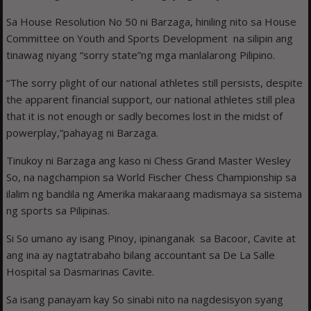
Sa House Resolution No 50 ni Barzaga, hiniling nito sa House
Committee on Youth and Sports Development na silipin ang
tinawag niyang “sorry state”ng mga manlalarong Pilipino.
“The sorry plight of our national athletes still persists, despite
the apparent financial support, our national athletes still plea
that it is not enough or sadly becomes lost in the midst of
powerplay,”pahayag ni Barzaga.
Tinukoy ni Barzaga ang kaso ni Chess Grand Master Wesley
So, na nagchampion sa World Fischer Chess Championship sa
ilalim ng bandila ng Amerika makaraang madismaya sa sistema
ng sports sa Pilipinas.
Si So umano ay isang Pinoy, ipinanganak sa Bacoor, Cavite at
ang ina ay nagtatrabaho bilang accountant sa De La Salle
Hospital sa Dasmarinas Cavite.
Sa isang panayam kay So sinabi nito na nagdesisyon syang