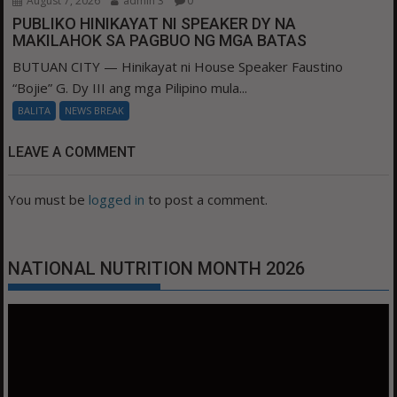
August 7, 2026
admin 3
0
PUBLIKO HINIKAYAT NI SPEAKER DY NA
MAKILAHOK SA PAGBUO NG MGA BATAS
BUTUAN CITY — Hinikayat ni House Speaker Faustino
“Bojie” G. Dy III ang mga Pilipino mula...
BALITA
NEWS BREAK
LEAVE A COMMENT
You must be
logged in
to post a comment.
NATIONAL NUTRITION MONTH 2026
Video
Player