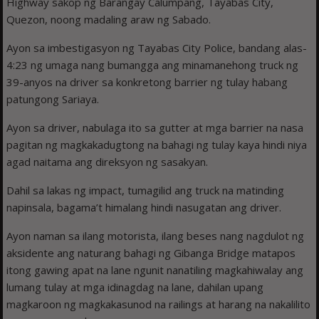
Highway sakop ng Barangay Calumpang, Tayabas City,
Quezon, noong madaling araw ng Sabado.
Ayon sa imbestigasyon ng Tayabas City Police, bandang alas-
4:23 ng umaga nang bumangga ang minamanehong truck ng
39-anyos na driver sa konkretong barrier ng tulay habang
patungong Sariaya.
Ayon sa driver, nabulaga ito sa gutter at mga barrier na nasa
pagitan ng magkakadugtong na bahagi ng tulay kaya hindi niya
agad naitama ang direksyon ng sasakyan.
Dahil sa lakas ng impact, tumagilid ang truck na matinding
napinsala, bagama’t himalang hindi nasugatan ang driver.
Ayon naman sa ilang motorista, ilang beses nang nagdulot ng
aksidente ang naturang bahagi ng Gibanga Bridge matapos
itong gawing apat na lane ngunit nanatiling magkahiwalay ang
lumang tulay at mga idinagdag na lane, dahilan upang
magkaroon ng magkakasunod na railings at harang na nakalilito