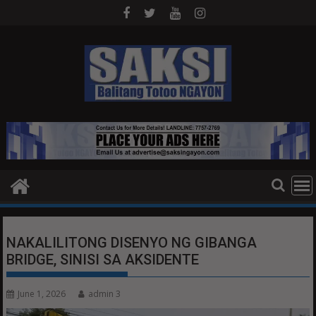
Skip
to
content
NAKALILITONG DISENYO NG GIBANGA
BRIDGE, SINISI SA AKSIDENTE
June 1, 2026
admin 3