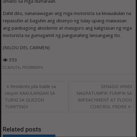
umano sa mga dumaraan.
Dahil dito, nananawagan ang mga motorista sa kinauukulan na
repasuhin at baguhin ang disenyo ng tulay upang maiwasan
ang panibagong aksidente at masiguro ang kaligtasan ng mga
motorista na gumagamit ng pangunahing lansangang ito.
(NILOU DEL CARMEN)
353
,
BALITA
PROBINSIYA
Post
Residente pila-balde sa
SENADO HINDI
navigation
rasyon KAKULANGAN SA
NAGPATUMPIK-TUMPIK SA
TUBIG SA QUEZON
IMPEACHMENT AT FLOOD
TUMITINDI
CONTROL PROBE
Related posts