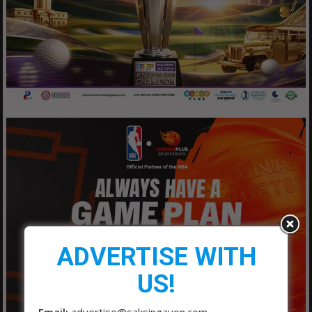
ADVERTISE WITH
US!
Email:
advertise@saksingayon.com