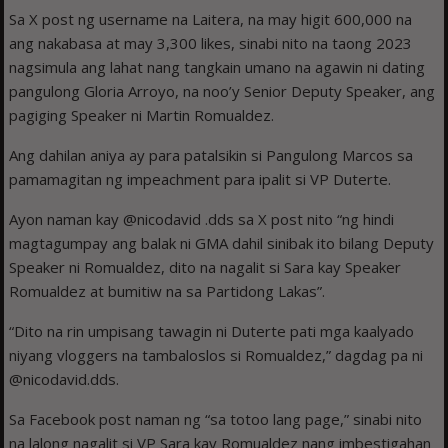
Sa X post ng username na Laitera, na may higit 600,000 na
ang nakabasa at may 3,300 likes, sinabi nito na taong 2023
nagsimula ang lahat nang tangkain umano na agawin ni dating
pangulong Gloria Arroyo, na noo’y Senior Deputy Speaker, ang
pagiging Speaker ni Martin Romualdez.
Ang dahilan aniya ay para patalsikin si Pangulong Marcos sa
pamamagitan ng impeachment para ipalit si VP Duterte.
Ayon naman kay @nicodavid .dds sa X post nito “ng hindi
magtagumpay ang balak ni GMA dahil sinibak ito bilang Deputy
Speaker ni Romualdez, dito na nagalit si Sara kay Speaker
Romualdez at bumitiw na sa Partidong Lakas”.
“Dito na rin umpisang tawagin ni Duterte pati mga kaalyado
niyang vloggers na tambaloslos si Romualdez,” dagdag pa ni
@nicodavid.dds.
Sa Facebook post naman ng “sa totoo lang page,” sinabi nito
na lalong nagalit si VP Sara kay Romualdez nang imbestigahan