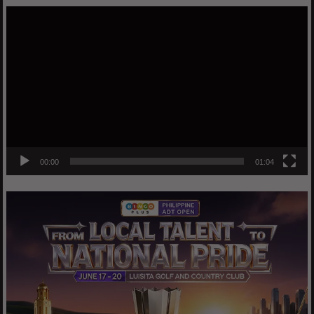
Video
Player
00:00
01:04