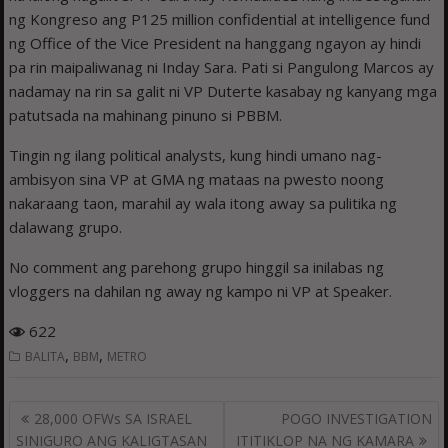
ng Kongreso ang P125 million confidential at intelligence fund
ng Office of the Vice President na hanggang ngayon ay hindi
pa rin maipaliwanag ni Inday Sara. Pati si Pangulong Marcos ay
nadamay na rin sa galit ni VP Duterte kasabay ng kanyang mga
patutsada na mahinang pinuno si PBBM.
Tingin ng ilang political analysts, kung hindi umano nag-
ambisyon sina VP at GMA ng mataas na pwesto noong
nakaraang taon, marahil ay wala itong away sa pulitika ng
dalawang grupo.
No comment ang parehong grupo hinggil sa inilabas ng
vloggers na dahilan ng away ng kampo ni VP at Speaker.
622
,
,
BALITA
BBM
METRO
Post
28,000 OFWs SA ISRAEL
POGO INVESTIGATION
navigation
SINIGURO ANG KALIGTASAN
ITITIKLOP NA NG KAMARA