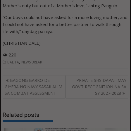
Mother’s duty but out of a Mother’s love,” ani ng Pangulo.
“Our boys could not have asked for a more loving mother, and
I could not have asked for a better partner to walk through
life with,” dagdag pa niya.
(CHRISTIAN DALE)
220
,
BALITA
NEWS BREAK
Post
BAGONG BARKO DE-
PRIVATE SHS DAPAT MAY
navigation
GIYERA NG NAVY SASAILALIM
GOV’T RECOGNITION NA SA
SA COMBAT ASSESSMENT
SY 2027-2028
Related posts