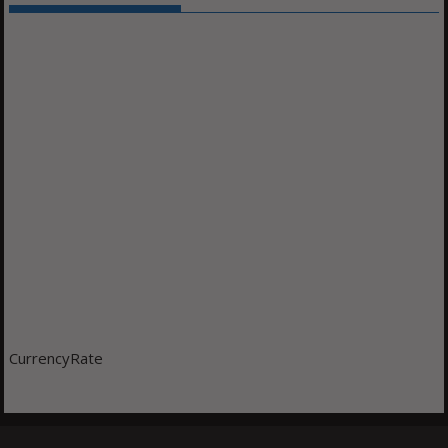
CurrencyRate