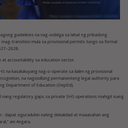
gong guidelines na nag-oobliga sa lahat ng pribadong
a mag-transition mula sa provisional permits tungo sa formal
027–2028.
e at accountability sa education sector.
HS na kasalukuyang nag-o-operate sa ilalim ng provisional
ognition, na nagsisilbing permanenteng legal authority para
ng Department of Education (DepEd).
l nang regulatory gaps sa private SHS operations mahigit isang
Jr.: dapat siguraduhin nating dekalidad at maaasahan ang
al,” ani Angara.