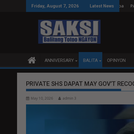
Skip
eksyon, tamang paggastos susi sa pag-unlad
PANANAMPALATAYA
Friday, August 7, 2026
Latest News
to
content
ANNIVERSARY
BALITA
OPINYON
PRIVATE SHS DAPAT MAY GOV’T RECOG
May 10, 2026
admin 3