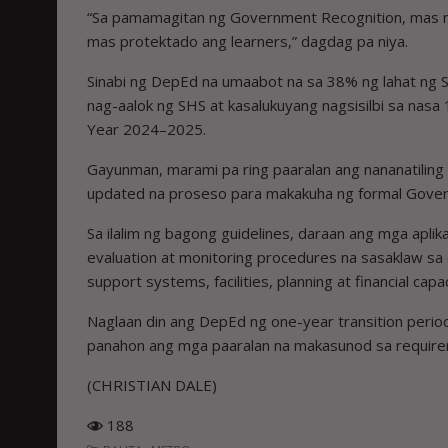
“Sa pamamagitan ng Government Recognition, mas ma
mas protektado ang learners,” dagdag pa niya.
Sinabi ng DepEd na umaabot na sa 38% ng lahat ng SH
nag-aalok ng SHS at kasalukuyang nagsisilbi sa nasa
Year 2024–2025.
Gayunman, marami pa ring paaralan ang nananatiling 
updated na proseso para makakuha ng formal Gover
Sa ilalim ng bagong guidelines, daraan ang mga aplika
evaluation at monitoring procedures na sasaklaw sa cu
support systems, facilities, planning at financial capac
Naglaan din ang DepEd ng one-year transition peri
panahon ang mga paaralan na makasunod sa requirem
(CHRISTIAN DALE)
188