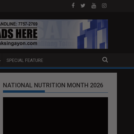
 NA PUMP BOAT SA DAVAO CITY
Sa tulong ng German expertise PNP PI
SPECIAL FEATURE
NATIONAL NUTRITION MONTH 2026
Video
Player