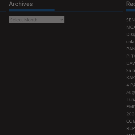
Archives
Re
Archives
SEN
MGA
Disi
unla
PAN
PIT
DAV
Sa 
KAK
4 P
Aug
Tun
EMP
202
COM
REP