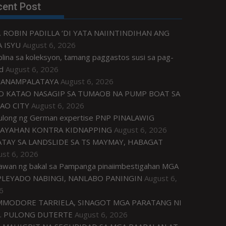
cent Post
. ROBIN PADILLA ‘DI YATA NAIINTINDIHAN ANG
 ISYU
August 6, 2026
plina sa koleksyon, tamang paggastos susi sa pag-
d
August 6, 2026
ANAMPALATAYA
August 6, 2026
O KATAO NASAGIP SA TUMAOB NA PUMP BOAT SA
AO CITY
August 6, 2026
tulong ng German expertise PNP PINALAWIG
AYAHAN KONTRA KIDNAPPING
August 6, 2026
ATAY SA LANDSLIDE SA TS MAYMAY, HABAGAT
ust 6, 2026
awan ng bakal sa Pampanga pinaiimbestigahan MGA
LEYADO NABINGI, NANLABO PANINGIN
August 6,
6
MODORE TARRIELA, SINAGOT MGA PARATANG NI
. PULONG DUTERTE
August 6, 2026