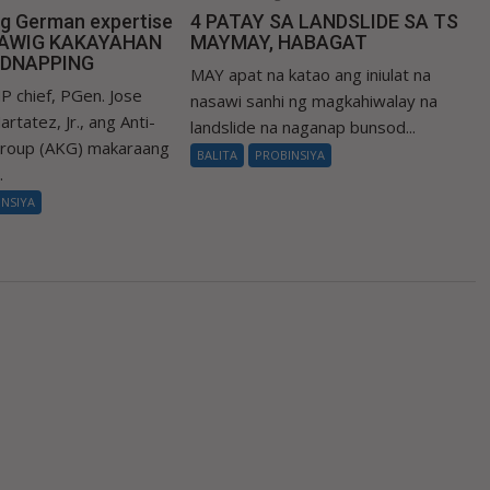
ng German expertise
4 PATAY SA LANDSLIDE SA TS
LAWIG KAKAYAHAN
MAYMAY, HABAGAT
IDNAPPING
MAY apat na katao ang iniulat na
P chief, PGen. Jose
nasawi sanhi ng magkahiwalay na
rtatez, Jr., ang Anti-
landslide na naganap bunsod...
Group (AKG) makaraang
BALITA
PROBINSIYA
.
INSIYA