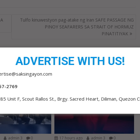
SA
Tulfo kinuwestyon pag-atake ng Iran SAFE PASSAGE NG
PINOY SEAFARERS SA STRAIT OF HORMUZ
PINATITIYAK
ADVERTISE WITH US!
ertise@saksingayon.com
57-2769
85 Unit F, Scout Rallos St., Brgy. Sacred Heart, Diliman, Quezon C
o
admin 3
0
17 hours ago
admin 3
0