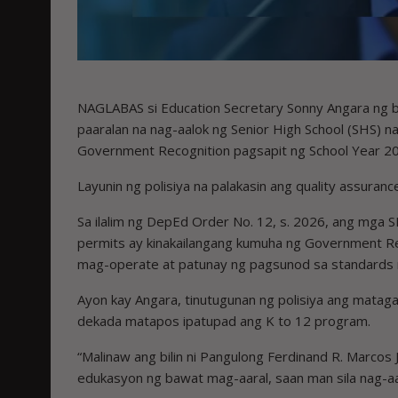
NAGLABAS si Education Secretary Sonny Angara ng ba
paaralan na nag-aalok ng Senior High School (SHS) n
Government Recognition pagsapit ng School Year 2
Layunin ng polisiya na palakasin ang quality assuranc
Sa ilalim ng DepEd Order No. 12, s. 2026, ang mga S
permits ay kinakailangang kumuha ng Government Rec
mag-operate at patunay ng pagsunod sa standards 
Ayon kay Angara, tinutugunan ng polisiya ang mataga
dekada matapos ipatupad ang K to 12 program.
“Malinaw ang bilin ni Pangulong Ferdinand R. Marcos 
edukasyon ng bawat mag-aaral, saan man sila nag-aar