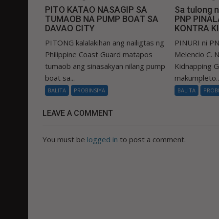
PITO KATAO NASAGIP SA
Sa tulong 
TUMAOB NA PUMP BOAT SA
PNP PINA
DAVAO CITY
KONTRA K
PITONG kalalakihan ang nailigtas ng
PINURI ni PN
Philippine Coast Guard matapos
Melencio C. Na
tumaob ang sinasakyan nilang pump
Kidnapping 
boat sa...
makumpleto..
BALITA
PROBINSIYA
BALITA
PROB
LEAVE A COMMENT
You must be
logged in
to post a comment.