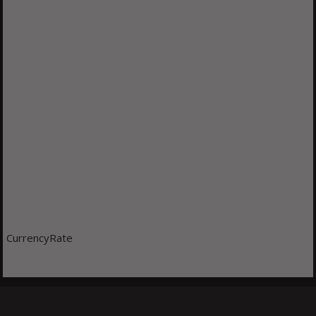
CurrencyRate