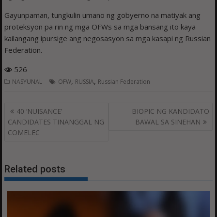
Gayunpaman, tungkulin umano ng gobyerno na matiyak ang
proteksyon pa rin ng mga OFWs sa mga bansang ito kaya
kailangang ipursige ang negosasyon sa mga kasapi ng Russian
Federation.
526
,
,
NASYUNAL
OFW
RUSSIA
Russian Federation
Post
40 ‘NUISANCE’
BIOPIC NG KANDIDATO
navigation
CANDIDATES TINANGGAL NG
BAWAL SA SINEHAN
COMELEC
Related posts