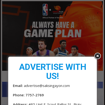
ADVERTISE WITH
US!
Email:
advertise@saksingayon.com
Phone: 7757-2769
Address:
#85 Unit F, Scout Rallos St., Brgy.