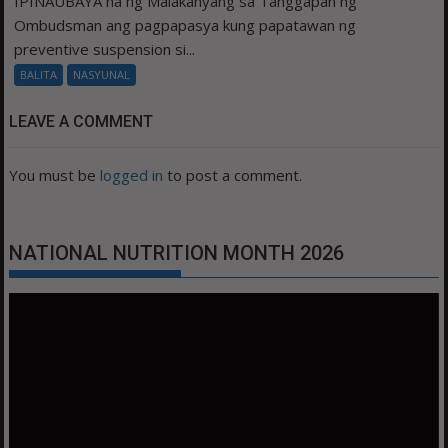
IPINAUBAYA na ng Malakanyang sa Tanggapan ng
Ombudsman ang pagpapasya kung papatawan ng
preventive suspension si...
BALITA
NASYUNAL
LEAVE A COMMENT
You must be
logged in
to post a comment.
NATIONAL NUTRITION MONTH 2026
Video
Player