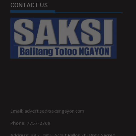
CONTACT US
Email:
advertise@saksingayon.com
Phone: 7757-2769
Address:
#85 Unit F, Scout Rallos St., Brgy. Sacred