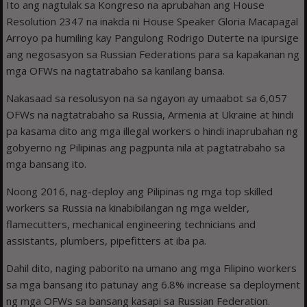
Ito ang nagtulak sa Kongreso na aprubahan ang House
Resolution 2347 na inakda ni House Speaker Gloria Macapagal
Arroyo pa humiling kay Pangulong Rodrigo Duterte na ipursige
ang negosasyon sa Russian Federations para sa kapakanan ng
mga OFWs na nagtatrabaho sa kanilang bansa.
Nakasaad sa resolusyon na sa ngayon ay umaabot sa 6,057
OFWs na nagtatrabaho sa Russia, Armenia at Ukraine at hindi
pa kasama dito ang mga illegal workers o hindi inaprubahan ng
gobyerno ng Pilipinas ang pagpunta nila at pagtatrabaho sa
mga bansang ito.
Noong 2016, nag-deploy ang Pilipinas ng mga top skilled
workers sa Russia na kinabibilangan ng mga welder,
flamecutters, mechanical engineering technicians and
assistants, plumbers, pipefitters at iba pa.
Dahil dito, naging paborito na umano ang mga Filipino workers
sa mga bansang ito patunay ang 6.8% increase sa deployment
ng mga OFWs sa bansang kasapi sa Russian Federation.