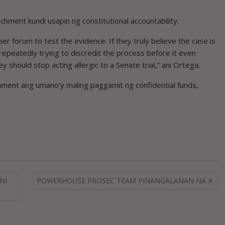
eachment kundi usapin ng constitutional accountability.
r forum to test the evidence. If they truly believe the case is
repeatedly trying to discredit the process before it even
ey should stop acting allergic to a Senate trial,” ani Ortega.
ment ang umano’y maling paggamit ng confidential funds,
NI
POWERHOUSE PROSEC TEAM PINANGALANAN NA