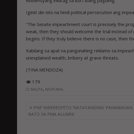
ebidensyang inilatag sa iba’t ibang pagdinig.
Iginiit din nito na hindi political persecution ang imp
“The Senate impeachment court is precisely the prope
weak, then they should welcome the trial instead of 
begins. If they truly believe there is no case, then th
Kabilang sa apat na pangunahing reklamo sa impeach
unexplained wealth, bribery at grave threats.
(TINA MENDOZA)
179
,
BALITA
NASYUNAL
Post
PNP NIRERESPETO ‘NATATANGING’ PANAWAGAN 
navigation
BATO SA PMA ALUMNI