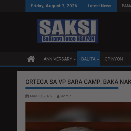
Skip
syon, tamang paggastos susi sa pag-unlad
PANANAMPALATAYA
Friday, August 7, 2026
Latest News
to
content
ANNIVERSARY
BALITA
OPINYON
ORTEGA SA VP SARA CAMP: BAKA NAK
May 13, 2026
admin 3