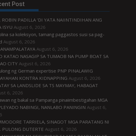
cent Post
. ROBIN PADILLA ‘DI YATA NAIINTINDIHAN ANG
 ISYU
August 6, 2026
plina sa koleksyon, tamang paggastos susi sa pag-
d
August 6, 2026
ANAMPALATAYA
August 6, 2026
O KATAO NASAGIP SA TUMAOB NA PUMP BOAT SA
AO CITY
August 6, 2026
tulong ng German expertise PNP PINALAWIG
AYAHAN KONTRA KIDNAPPING
August 6, 2026
ATAY SA LANDSLIDE SA TS MAYMAY, HABAGAT
ust 6, 2026
awan ng bakal sa Pampanga pinaiimbestigahan MGA
LEYADO NABINGI, NANLABO PANINGIN
August 6,
6
MODORE TARRIELA, SINAGOT MGA PARATANG NI
. PULONG DUTERTE
August 6, 2026