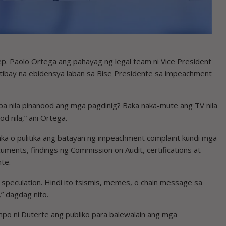
. Paolo Ortega ang pahayag ng legal team ni Vice President
tibay na ebidensya laban sa Bise Presidente sa impeachment
ba nila pinanood ang mga pagdinig? Baka naka-mute ang TV nila
d nila,” ani Ortega.
aka o pulitika ang batayan ng impeachment complaint kundi mga
cuments, findings ng Commission on Audit, certifications at
te.
speculation. Hindi ito tsismis, memes, o chain message sa
,” dagdag nito.
mpo ni Duterte ang publiko para balewalain ang mga