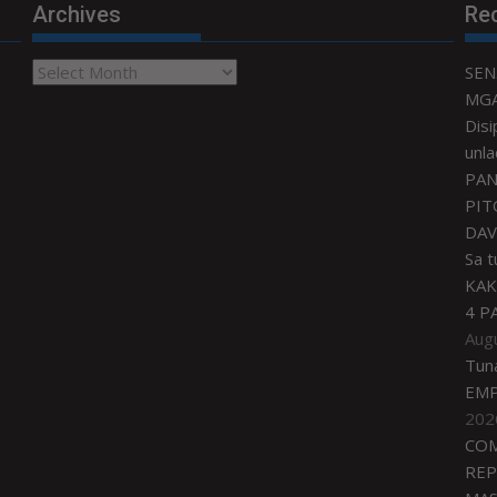
Archives
Re
Archives
SEN
MGA
Disi
unla
PAN
PIT
DAV
Sa 
KAK
4 P
Aug
Tun
EMP
202
COM
REP