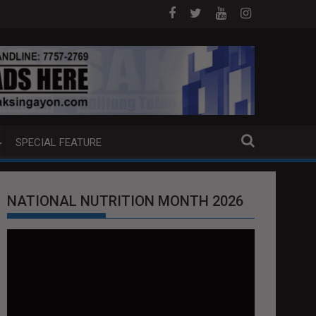
A PUMP BOAT SA DAVAO CITY
Sa tulong ng German expertise PNP PIN
SPECIAL FEATURE
NATIONAL NUTRITION MONTH 2026
Video
Player