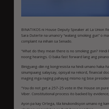
BINATIKOS ni House Deputy Speaker at La Union Rep
Sara Duterte na umano’y “walang smoking gun” o ma
complaint na inihain sa Senado.
“What do they mean there is no smoking gun? Hindi 
noong hearings. O baka fast forward lang ang pinanoo
Binigyang-diin ng kongresista na hindi umano haka-h
sinumpaang salaysay, opisyal na rekord, financial do
maging mga naging pahayag mismo ng bise presiden
“You do not get a 257-25 vote in the House on pure 
Viber. Constitutional process ito backed by evidence
Ayon pa kay Ortega, tila kinukondisyon umano ng ka