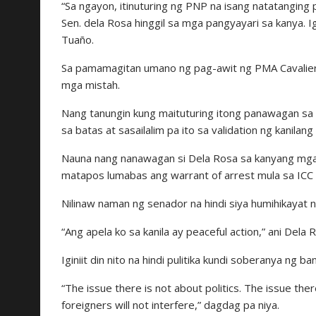
“Sa ngayon, itinuturing ng PNP na isang natatangin
Sen. dela Rosa hinggil sa mga pangyayari sa kanya. 
Tuaño.
Sa pamamagitan umano ng pag-awit ng PMA Cavalier
mga mistah.
Nang tanungin kung maituturing itong panawagan sa r
sa batas at sasailalim pa ito sa validation ng kanilang
Nauna nang nanawagan si Dela Rosa sa kanyang mga
matapos lumabas ang warrant of arrest mula sa ICC 
Nilinaw naman ng senador na hindi siya humihikayat 
“Ang apela ko sa kanila ay peaceful action,” ani Dela 
Iginiit din nito na hindi pulitika kundi soberanya ng ba
“The issue there is not about politics. The issue ther
foreigners will not interfere,” dagdag pa niya.