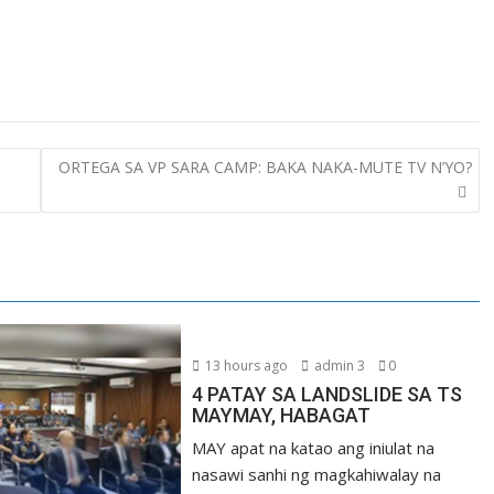
ORTEGA SA VP SARA CAMP: BAKA NAKA-MUTE TV N’YO?
13 hours ago
admin 3
0
4 PATAY SA LANDSLIDE SA TS
MAYMAY, HABAGAT
MAY apat na katao ang iniulat na
nasawi sanhi ng magkahiwalay na