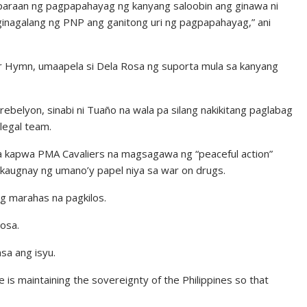
g paraan ng pagpapahayag ng kanyang saloobin ang ginawa ni
Iginagalang ng PNP ang ganitong uri ng pagpapahayag,” ani
 Hymn, umaapela si Dela Rosa ng suporta mula sa kanyang
ebelyon, sinabi ni Tuaño na wala pa silang nakikitang paglabag
 legal team.
 kapwa PMA Cavaliers na magsagawa ng “peaceful action”
kaugnay ng umano’y papel niya sa war on drugs.
ng marahas na pagkilos.
Rosa.
nsa ang isyu.
e is maintaining the sovereignty of the Philippines so that