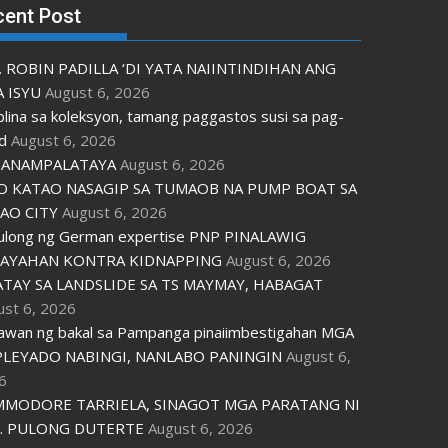
cent Post
. ROBIN PADILLA ‘DI YATA NAIINTINDIHAN ANG
 ISYU
August 6, 2026
plina sa koleksyon, tamang paggastos susi sa pag-
d
August 6, 2026
ANAMPALATAYA
August 6, 2026
O KATAO NASAGIP SA TUMAOB NA PUMP BOAT SA
AO CITY
August 6, 2026
tulong ng German expertise PNP PINALAWIG
AYAHAN KONTRA KIDNAPPING
August 6, 2026
ATAY SA LANDSLIDE SA TS MAYMAY, HABAGAT
ust 6, 2026
awan ng bakal sa Pampanga pinaiimbestigahan MGA
LEYADO NABINGI, NANLABO PANINGIN
August 6,
6
MODORE TARRIELA, SINAGOT MGA PARATANG NI
. PULONG DUTERTE
August 6, 2026