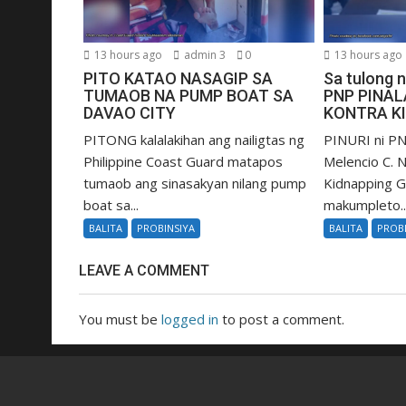
13 hours ago
admin 3
0
13 hours ago
PITO KATAO NASAGIP SA
Sa tulong 
TUMAOB NA PUMP BOAT SA
PNP PINA
DAVAO CITY
KONTRA K
PITONG kalalakihan ang nailigtas ng
PINURI ni PN
Philippine Coast Guard matapos
Melencio C. Na
tumaob ang sinasakyan nilang pump
Kidnapping 
boat sa...
makumpleto..
BALITA
PROBINSIYA
BALITA
PROB
LEAVE A COMMENT
You must be
logged in
to post a comment.