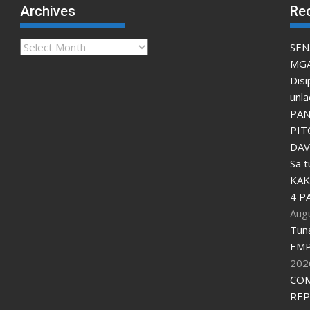
Archives
Re
Archives
SEN
MGA
Disi
unla
PAN
PIT
DAV
Sa 
KAK
4 P
Aug
Tun
EMP
202
COM
REP