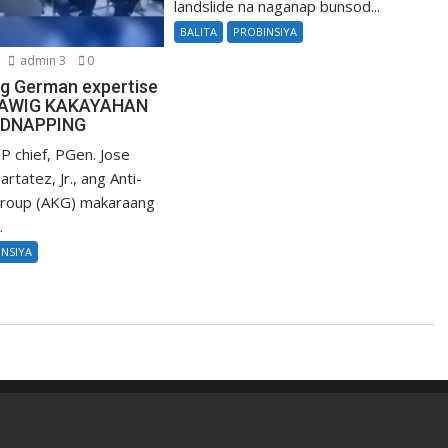
landslide na naganap bunsod...
BALITA
PROBINSIYA
admin 3
0
ng German expertise
LAWIG KAKAYAHAN
IDNAPPING
P chief, PGen. Jose
rtatez, Jr., ang Anti-
Group (AKG) makaraang
.
INSIYA