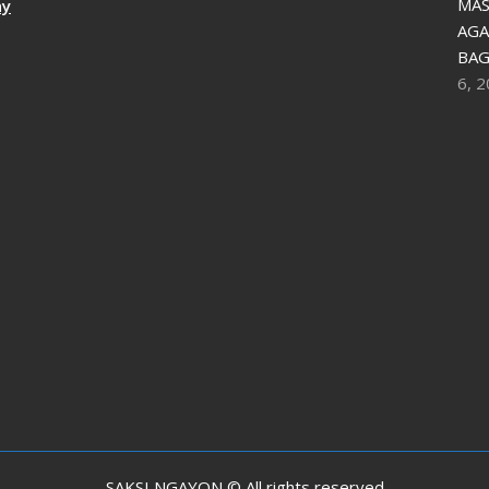
MAS
ay
AGA
BAG
6, 
SAKSI NGAYON © All rights reserved