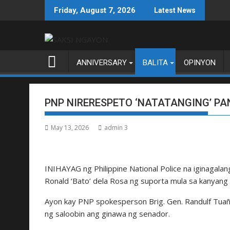
Skip
Friday, August 7, 2026
Latest News
to
content
ANNIVERSARY
BALITA
OPINYON
PNP NIRERESPETO ‘NATATANGING’ P
May 13, 2026
admin 3
INIHAYAG ng Philippine National Police na iginagala
Ronald ‘Bato’ dela Rosa ng suporta mula sa kanyang 
Ayon kay PNP spokesperson Brig. Gen. Randulf Tuañ
ng saloobin ang ginawa ng senador.