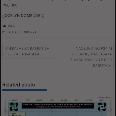
P66,000.
(JOCELYN DOMENDEN)
204
,
BALITA
PROBINSIYA
Post
4 PATAY SA RATRAT SA
NAGSUKO NG P34-M
navigation
PIYESTA SA ISABELA
COCAINE, MAGSASAKA
TUMANGGAP NG P100K
PABUYA
Related posts