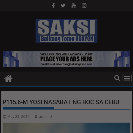
Skip
to
content
P115.6-M YOSI NASABAT NG BOC SA CEBU
May 25, 2026
admin 3