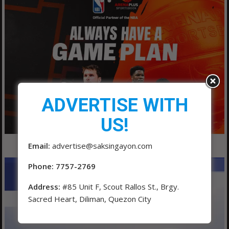
ADVERTISE WITH
US!
Email:
advertise@saksingayon.com
Phone: 7757-2769
Address:
#85 Unit F, Scout Rallos St., Brgy.
Sacred Heart, Diliman, Quezon City