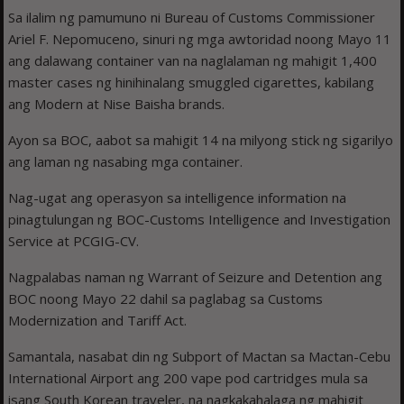
Sa ilalim ng pamumuno ni Bureau of Customs Commissioner
Ariel F. Nepomuceno, sinuri ng mga awtoridad noong Mayo 11
ang dalawang container van na naglalaman ng mahigit 1,400
master cases ng hinihinalang smuggled cigarettes, kabilang
ang Modern at Nise Baisha brands.
Ayon sa BOC, aabot sa mahigit 14 na milyong stick ng sigarilyo
ang laman ng nasabing mga container.
Nag-ugat ang operasyon sa intelligence information na
pinagtulungan ng BOC-Customs Intelligence and Investigation
Service at PCGIG-CV.
Nagpalabas naman ng Warrant of Seizure and Detention ang
BOC noong Mayo 22 dahil sa paglabag sa Customs
Modernization and Tariff Act.
Samantala, nasabat din ng Subport of Mactan sa Mactan-Cebu
International Airport ang 200 vape pod cartridges mula sa
isang South Korean traveler, na nagkakahalaga ng mahigit