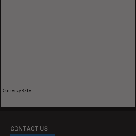
CurrencyRate
CONTACT US