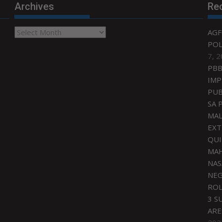
Archives
Re
Archives
AGF
POL
7, 
PBB
IMP
PUB
SA 
MAL
EXT
QU
MAH
NAS
NEG
ROL
3 S
ARE