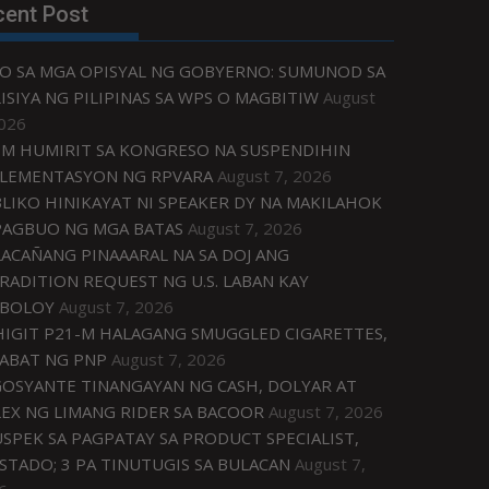
cent Post
O SA MGA OPISYAL NG GOBYERNO: SUMUNOD SA
ISIYA NG PILIPINAS SA WPS O MAGBITIW
August
2026
M HUMIRIT SA KONGRESO NA SUSPENDIHIN
LEMENTASYON NG RPVARA
August 7, 2026
LIKO HINIKAYAT NI SPEAKER DY NA MAKILAHOK
PAGBUO NG MGA BATAS
August 7, 2026
ACAÑANG PINAAARAL NA SA DOJ ANG
RADITION REQUEST NG U.S. LABAN KAY
IBOLOY
August 7, 2026
IGIT P21-M HALAGANG SMUGGLED CIGARETTES,
ABAT NG PNP
August 7, 2026
OSYANTE TINANGAYAN NG CASH, DOLYAR AT
EX NG LIMANG RIDER SA BACOOR
August 7, 2026
USPEK SA PAGPATAY SA PRODUCT SPECIALIST,
STADO; 3 PA TINUTUGIS SA BULACAN
August 7,