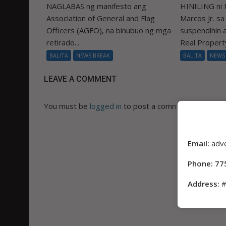
NAGLABAS ng manifesto ang
HINILING ni 
Association of General and Flag
Marcos Jr. s
Officers (AGFO), na binubuo ng mga
suspendihin
retirado...
Real Property
BALITA
NEWS BREAK
BALITA
NEWS
LEAVE A COMMENT
You must be
logged in
to post a comment.
Email:
adv
Phone: 77
Address:
#