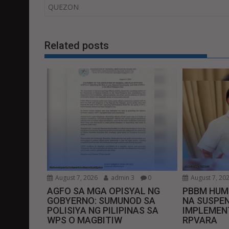
navigation
QUEZON
Related posts
August 7, 2026
admin 3
0
August 7, 20
AGFO SA MGA OPISYAL NG
PBBM HUM
GOBYERNO: SUMUNOD SA
NA SUSPEN
POLISIYA NG PILIPINAS SA
IMPLEMEN
WPS O MAGBITIW
RPVARA