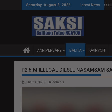
Skip
MAGBITIW
NA SUSPENDIHIN IMPLEMENTASYON NG RPVARA
PUBLIKO HINIKAYAT NI SPEAKER DY N
Saturday, August 8, 2026
Latest News
to
content
ANNIVERSARY
BALITA
OPINYON
P2.6-M ILLEGAL DIESEL NASAMSAM S
June 23, 2026
admin 3