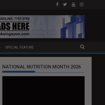
ADITION REQUEST NG U.S. LABAN KAY QUIBOLOY
MAHIGIT P21-M HALAGANG SMUGGLED CIGARETTES, N
SPECIAL FEATURE
NATIONAL NUTRITION MONTH 2026
Video
Player