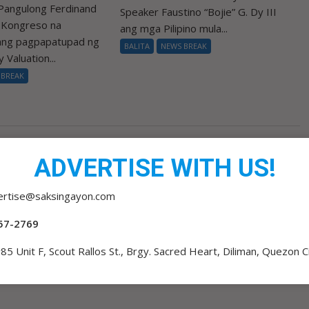
Pangulong Ferdinand
Speaker Faustino “Bojie” G. Dy III
a Kongreso na
ang mga Pilipino mula...
 ang pagpapatupad ng
BALITA
NEWS BREAK
 Valuation...
 BREAK
ADVERTISE WITH US!
ertise@saksingayon.com
57-2769
85 Unit F, Scout Rallos St., Brgy. Sacred Heart, Diliman, Quezon C