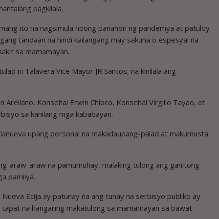
ntalang pagkilala.
ramang ito na nagsimula noong panahon ng pandemya at patuloy
agang tandaan na hindi kailangang may sakuna o espesyal na
sakit sa mamamayan.
ulad ni Talavera Vice Mayor JR Santos, na kinilala ang
 Arellano, Konsehal Erwin Chioco, Konsehal Virgilio Tayao, at
rbisyo sa kanilang mga kababayan.
illanueva upang personal na makadaupang-palad at makumusta
ang-araw-araw na pamumuhay, malaking tulong ang ganitong
a pamilya.
Nueva Ecija ay patunay na ang tunay na serbisyo publiko ay
sa tapat na hangaring makatulong sa mamamayan sa bawat