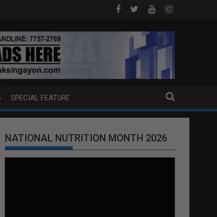
UMP BOAT SA DAVAO CITY
Sa tulong ng German expertise PNP PINALAW
SPECIAL FEATURE
NATIONAL NUTRITION MONTH 2026
Video
Player