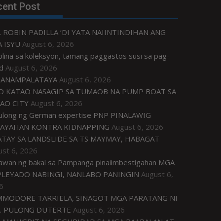
cent Post
. ROBIN PADILLA ‘DI YATA NAIINTINDIHAN ANG
 ISYU
August 6, 2026
plina sa koleksyon, tamang paggastos susi sa pag-
d
August 6, 2026
ANAMPALATAYA
August 6, 2026
O KATAO NASAGIP SA TUMAOB NA PUMP BOAT SA
AO CITY
August 6, 2026
tulong ng German expertise PNP PINALAWIG
AYAHAN KONTRA KIDNAPPING
August 6, 2026
ATAY SA LANDSLIDE SA TS MAYMAY, HABAGAT
ust 6, 2026
awan ng bakal sa Pampanga pinaiimbestigahan MGA
LEYADO NABINGI, NANLABO PANINGIN
August 6,
6
MODORE TARRIELA, SINAGOT MGA PARATANG NI
. PULONG DUTERTE
August 6, 2026