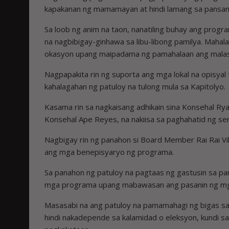
kapakanan ng mamamayan at hindi lamang sa pansama
Sa loob ng anim na taon, nanatiling buhay ang prog
na nagbibigay-ginhawa sa libu-libong pamilya. Mahal
okasyon upang maipadama ng pamahalaan ang mala
Nagpapakita rin ng suporta ang mga lokal na opisyal t
kahalagahan ng patuloy na tulong mula sa Kapitolyo.
Kasama rin sa nagkaisang adhikain sina Konsehal Ryan
Konsehal Ape Reyes, na nakiisa sa paghahatid ng se
Nagbigay rin ng panahon si Board Member Rai Rai V
ang mga benepisyaryo ng programa.
Sa panahon ng patuloy na pagtaas ng gastusin sa p
mga programa upang mabawasan ang pasanin ng mg
Masasabi na ang patuloy na pamamahagi ng bigas sa 
hindi nakadepende sa kalamidad o eleksyon, kundi 