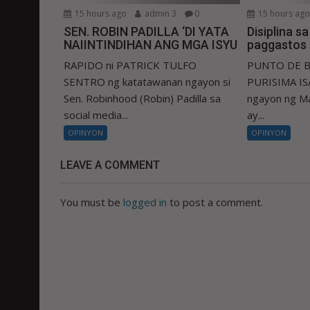
15 hours ago
admin 3
0
15 hours ag
SEN. ROBIN PADILLA ‘DI YATA
Disiplina s
NAIINTINDIHAN ANG MGA ISYU
paggastos 
RAPIDO ni PATRICK TULFO
PUNTO DE B
SENTRO ng katatawanan ngayon si
PURISIMA ISA
Sen. Robinhood (Robin) Padilla sa
ngayon ng Ma
social media...
ay...
OPINYON
OPINYON
LEAVE A COMMENT
You must be
logged in
to post a comment.