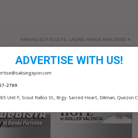
PARANG BOY SCOUTS, LAGING HANDA ANG DSWD
ADVERTISE WITH US!
ertise@saksingayon.com
57-2769
85 Unit F, Scout Rallos St., Brgy. Sacred Heart, Diliman, Quezon C