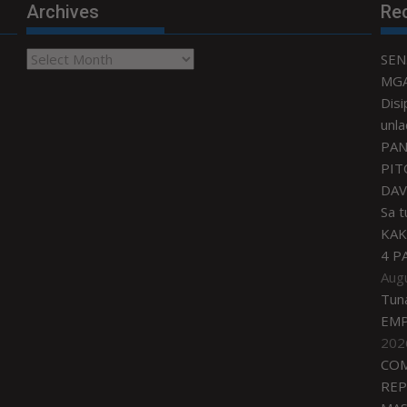
Archives
Re
Archives
SEN
MGA
Disi
unla
PAN
PIT
DAV
Sa 
KAK
4 P
Aug
Tun
EMP
202
COM
REP