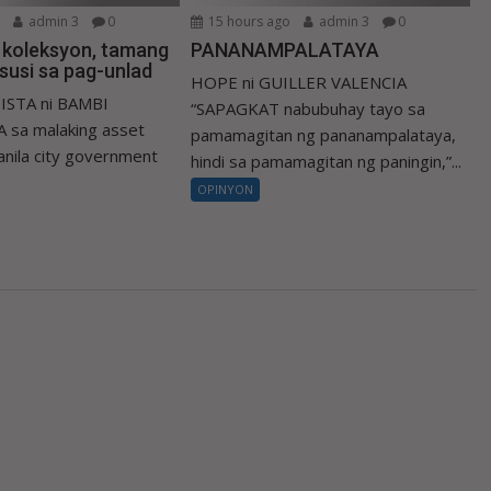
o
admin 3
0
15 hours ago
admin 3
0
a koleksyon, tamang
PANANAMPALATAYA
susi sa pag-unlad
HOPE ni GUILLER VALENCIA
ISTA ni BAMBI
“SAPAGKAT nabubuhay tayo sa
 sa malaking asset
pamamagitan ng pananampalataya,
nila city government
hindi sa pamamagitan ng paningin,”...
OPINYON