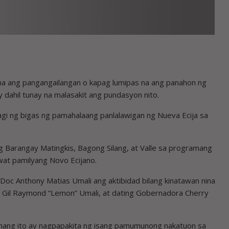
 ang pangangailangan o kapag lumipas na ang panahon ng
dahil tunay na malasakit ang pundasyon nito.
gi ng bigas ng pamahalaang panlalawigan ng Nueva Ecija sa
g Barangay Matingkis, Bagong Silang, at Valle sa programang
wat pamilyang Novo Ecijano.
 Doc Anthony Matias Umali ang aktibidad bilang kinatawan nina
r Gil Raymond “Lemon” Umali, at dating Gobernadora Cherry
mang ito ay nagpapakita ng isang pamumunong nakatuon sa