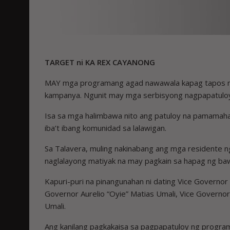
TARGET ni KA REX CAYANONG
MAY mga programang agad nawawala kapag tapos na
kampanya. Ngunit may mga serbisyong nagpapatuloy 
Isa sa mga halimbawa nito ang patuloy na pamamaha
iba’t ibang komunidad sa lalawigan.
Sa Talavera, muling nakinabang ang mga residente n
naglalayong matiyak na may pagkain sa hapag ng ba
Kapuri-puri na pinangunahan ni dating Vice Governor
Governor Aurelio “Oyie” Matias Umali, Vice Governo
Umali.
Ang kanilang pagkakaisa sa pagpapatuloy ng progra