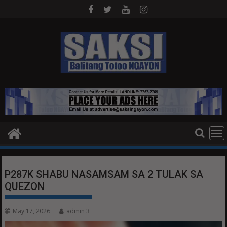
Skip
to
content
P287K SHABU NASAMSAM SA 2 TULAK SA
QUEZON
May 17, 2026
admin 3