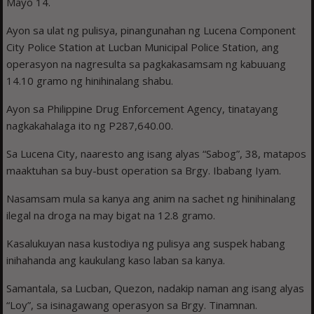
Mayo 14.
Ayon sa ulat ng pulisya, pinangunahan ng Lucena Component
City Police Station at Lucban Municipal Police Station, ang
operasyon na nagresulta sa pagkakasamsam ng kabuuang
14.10 gramo ng hinihinalang shabu.
Ayon sa Philippine Drug Enforcement Agency, tinatayang
nagkakahalaga ito ng P287,640.00.
Sa Lucena City, naaresto ang isang alyas “Sabog”, 38, matapos
maaktuhan sa buy-bust operation sa Brgy. Ibabang Iyam.
Nasamsam mula sa kanya ang anim na sachet ng hinihinalang
ilegal na droga na may bigat na 12.8 gramo.
Kasalukuyan nasa kustodiya ng pulisya ang suspek habang
inihahanda ang kaukulang kaso laban sa kanya.
Samantala, sa Lucban, Quezon, nadakip naman ang isang alyas
“Loy”, sa isinagawang operasyon sa Brgy. Tinamnan.