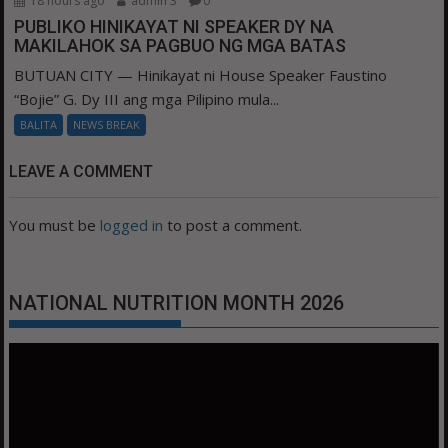
18 hours ago
admin 3
0
PUBLIKO HINIKAYAT NI SPEAKER DY NA
MAKILAHOK SA PAGBUO NG MGA BATAS
BUTUAN CITY — Hinikayat ni House Speaker Faustino
“Bojie” G. Dy III ang mga Pilipino mula...
BALITA
NEWS BREAK
LEAVE A COMMENT
You must be
logged in
to post a comment.
NATIONAL NUTRITION MONTH 2026
Video
Player