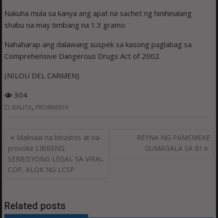
Nakuha mula sa kanya ang apat na sachet ng hinihinalang
shabu na may timbang na 1.3 gramo.
Nahaharap ang dalawang suspek sa kasong paglabag sa
Comprehensive Dangerous Drugs Act of 2002.
(NILOU DEL CARMEN)
304
,
BALITA
PROBINSIYA
Post
Malinaw na binastos at na-
REYNA NG PAMEMEKE
navigation
provoke LIBRENG
GUMAGALA SA BI
SERBISYONG LEGAL SA VIRAL
COP, ALOK NG LCSP
Related posts