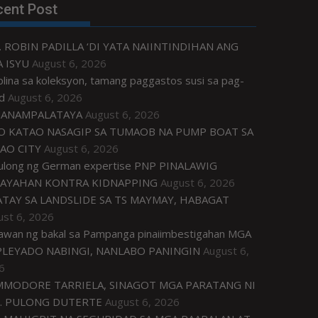
cent Post
. ROBIN PADILLA ‘DI YATA NAIINTINDIHAN ANG
 ISYU
August 6, 2026
plina sa koleksyon, tamang paggastos susi sa pag-
d
August 6, 2026
ANAMPALATAYA
August 6, 2026
O KATAO NASAGIP SA TUMAOB NA PUMP BOAT SA
AO CITY
August 6, 2026
tulong ng German expertise PNP PINALAWIG
AYAHAN KONTRA KIDNAPPING
August 6, 2026
ATAY SA LANDSLIDE SA TS MAYMAY, HABAGAT
ust 6, 2026
awan ng bakal sa Pampanga pinaiimbestigahan MGA
LEYADO NABINGI, NANLABO PANINGIN
August 6,
6
MODORE TARRIELA, SINAGOT MGA PARATANG NI
. PULONG DUTERTE
August 6, 2026