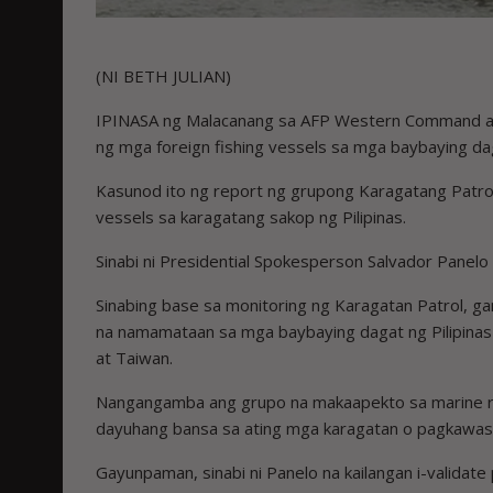
(NI BETH JULIAN)
IPINASA ng Malacanang sa AFP Western Command an
ng mga foreign fishing vessels sa mga baybaying da
Kasunod ito ng report ng grupong Karagatang Patro
vessels sa karagatang sakop ng Pilipinas.
Sinabi ni Presidential Spokesperson Salvador Panelo
Sinabing base sa monitoring ng Karagatan Patrol, gam
na namamataan sa mga baybaying dagat ng Pilipinas
at Taiwan.
Nangangamba ang grupo na makaapekto sa marine re
dayuhang bansa sa ating mga karagatan o pagkawasa
Gayunpaman, sinabi ni Panelo na kailangan i-validate 