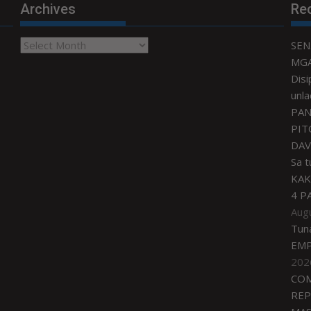
Archives
Re
Archives
SEN
MGA
Disi
unla
PAN
PIT
DAV
Sa 
KAK
4 P
Aug
Tun
EMP
202
COM
REP