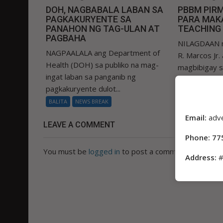
DOH, NAGBABALA LABAN SA
PBBM PIR
PAGKAKURYENTE SA
PARA MAKA
PANAHON NG TAG-ULAN AT
TEACHING
PAGBAHA
NILAGDAAN n
NAGPAALALA ang Department of
R. Marcos Jr.
Health (DOH) sa publiko na mag-
magbibigay 
ingat laban sa panganib ng
Education (De
pagkakuryente dulot...
BALITA
NEWS
BALITA
NEWS BREAK
Email:
adv
LEAVE A COMMENT
Phone: 77
You must be
logged in
to post a comment.
Address:
#