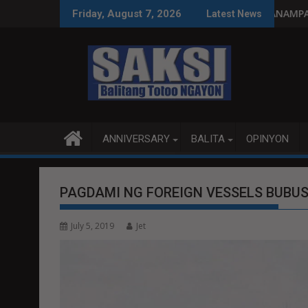
Skip
ng paggastos susi sa pag-unlad
PANANAMPALATAYA
Friday, August 7, 2026
Latest News
to
content
ANNIVERSARY
BALITA
OPINYON
PAGDAMI NG FOREIGN VESSELS BUBUSI
July 5, 2019
Jet