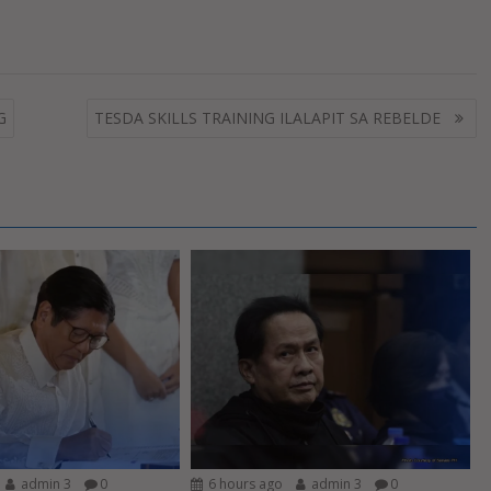
G
TESDA SKILLS TRAINING ILALAPIT SA REBELDE
admin 3
0
6 hours ago
admin 3
0