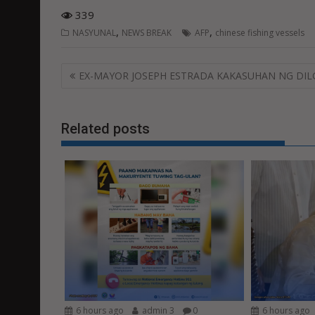
339
,
,
NASYUNAL
NEWS BREAK
AFP
chinese fishing vessels
Post
EX-MAYOR JOSEPH ESTRADA KAKASUHAN NG DIL
navigation
Related posts
6 hours ago
admin 3
0
6 hours ago