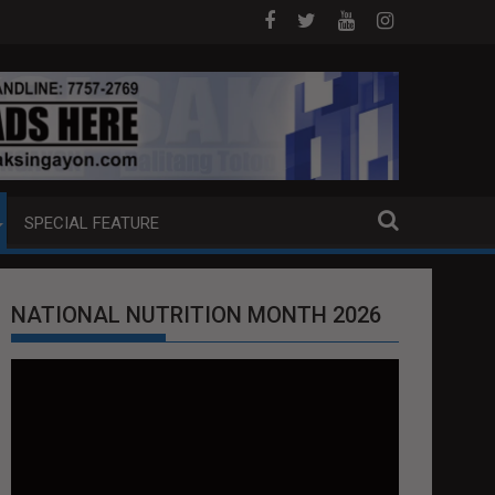
OAT SA DAVAO CITY
Sa tulong ng German expertise PNP PINALAWIG KA
SPECIAL FEATURE
NATIONAL NUTRITION MONTH 2026
Video
Player