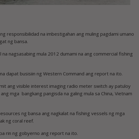
g responsibilidad na imbestigahan ang muling pagdami umano
gat ng bansa.
l na nagsasabing mula 2012 dumami na ang commercial fishing
 na dapat busisiin ng Western Command ang report na ito.
it ang visible interest imaging radio meter switch ay patuloy
 ang mga bangkang pangisda na galing mula sa China, Vietnam
sources ng bansa ang nagkalat na fishing vessels ng mga
k ng coral reef.
pa rin ng gobyerno ang report na ito.