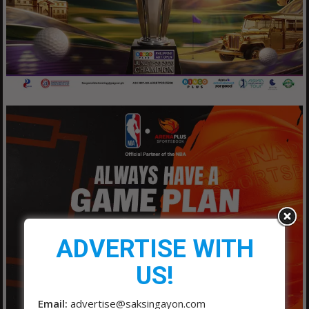
ADVERTISE WITH
US!
Email:
advertise@saksingayon.com