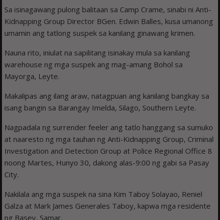
Sa isinagawang pulong balitaan sa Camp Crame, sinabi ni Anti-
Kidnapping Group Director BGen. Edwin Balles, kusa umanong
umamin ang tatlong suspek sa kanilang ginawang krimen.
Nauna rito, iniulat na sapilitang isinakay mula sa kanilang
warehouse ng mga suspek ang mag-amang Bohol sa
Mayorga, Leyte.
Makalipas ang ilang araw, natagpuan ang kanilang bangkay sa
isang bangin sa Barangay Imelda, Silago, Southern Leyte.
Nagpadala ng surrender feeler ang tatlo hanggang sa sumuko
at naaresto ng mga tauhan ng Anti-Kidnapping Group, Criminal
Investigation and Detection Group at Police Regional Office 8
noong Martes, Hunyo 30, dakong alas-9:00 ng gabi sa Pasay
City.
Nakilala ang mga suspek na sina Kim Taboy Solayao, Reniel
Galza at Mark James Generales Taboy, kapwa mga residente
ng Basey, Samar.