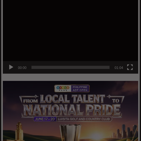
Video
Player
00:00
01:04