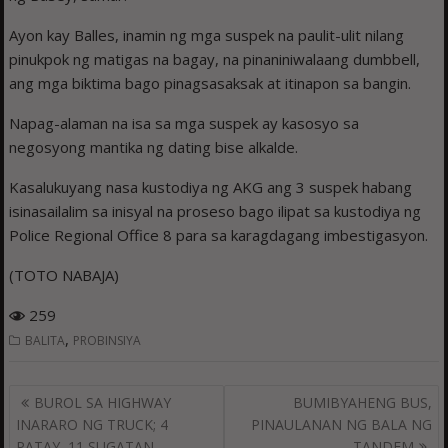
Ayon kay Balles, inamin ng mga suspek na paulit-ulit nilang
pinukpok ng matigas na bagay, na pinaniniwalaang dumbbell,
ang mga biktima bago pinagsasaksak at itinapon sa bangin.
Napag-alaman na isa sa mga suspek ay kasosyo sa
negosyong mantika ng dating bise alkalde.
Kasalukuyang nasa kustodiya ng AKG ang 3 suspek habang
isinasailalim sa inisyal na proseso bago ilipat sa kustodiya ng
Police Regional Office 8 para sa karagdagang imbestigasyon.
(TOTO NABAJA)
259
,
BALITA
PROBINSIYA
Post
BUROL SA HIGHWAY
BUMIBYAHENG BUS,
navigation
INARARO NG TRUCK; 4
PINAULANAN NG BALA NG
PATAY, 11 SUGATAN
TANDEM