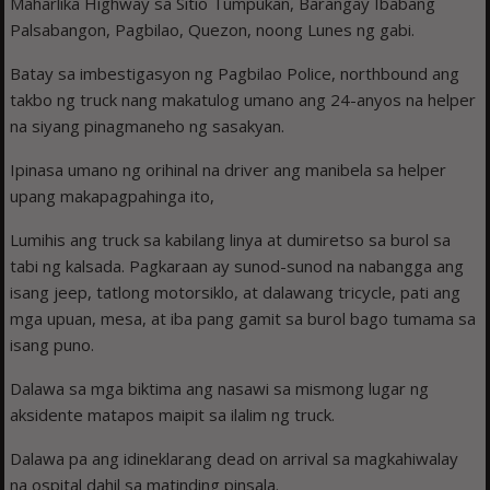
Maharlika Highway sa Sitio Tumpukan, Barangay Ibabang
Palsabangon, Pagbilao, Quezon, noong Lunes ng gabi.
Batay sa imbestigasyon ng Pagbilao Police, northbound ang
takbo ng truck nang makatulog umano ang 24-anyos na helper
na siyang pinagmaneho ng sasakyan.
Ipinasa umano ng orihinal na driver ang manibela sa helper
upang makapagpahinga ito,
Lumihis ang truck sa kabilang linya at dumiretso sa burol sa
tabi ng kalsada. Pagkaraan ay sunod-sunod na nabangga ang
isang jeep, tatlong motorsiklo, at dalawang tricycle, pati ang
mga upuan, mesa, at iba pang gamit sa burol bago tumama sa
isang puno.
Dalawa sa mga biktima ang nasawi sa mismong lugar ng
aksidente matapos maipit sa ilalim ng truck.
Dalawa pa ang idineklarang dead on arrival sa magkahiwalay
na ospital dahil sa matinding pinsala.