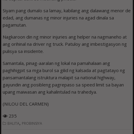
Siyam pang dumalo sa lamay, kabilang ang dalawang menor de
edad, ang dumanas ng minor injuries na agad dinala sa
pagamutan.
Nagkaroon din ng minor injuries ang helper na nagmaneho at
ang orihinal na driver ng truck. Patuloy ang imbestigasyon ng
pulisya sa insidente.
Samantala, pinag-aaralan ng lokal na pamahalaan ang
paghihigpit sa mga burol sa gilid ng kalsada at pagtatayo ng
pansamantalang istruktura malapit sa national highway,
gayundin ang posibleng pagrepaso sa speed limit sa bayan
upang maiwasan ang kahalintulad na trahedya.
(NILOU DEL CARMEN)
235
,
BALITA
PROBINSIYA