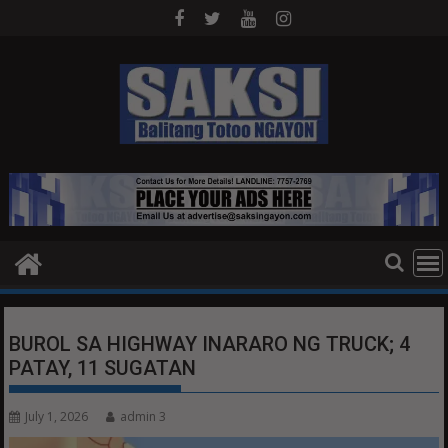
Skip
to
content
BUROL SA HIGHWAY INARARO NG TRUCK; 4
PATAY, 11 SUGATAN
July 1, 2026
admin 3