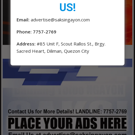
US!
Email:
advertise@saksingayon.com
Phone: 7757-2769
Address:
#85 Unit F, Scout Rallos St., Brgy.
Sacred Heart, Diliman, Quezon City