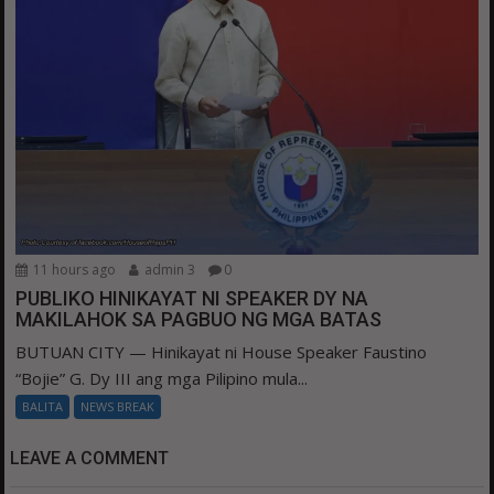
11 hours ago
admin 3
0
PUBLIKO HINIKAYAT NI SPEAKER DY NA
MAKILAHOK SA PAGBUO NG MGA BATAS
BUTUAN CITY — Hinikayat ni House Speaker Faustino
“Bojie” G. Dy III ang mga Pilipino mula...
BALITA
NEWS BREAK
LEAVE A COMMENT