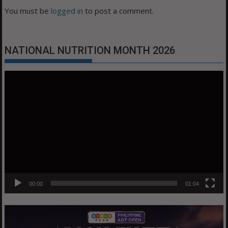
You must be
logged in
to post a comment.
NATIONAL NUTRITION MONTH 2026
Video
Player
00:00
01:04