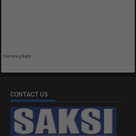
CurrencyRate
CONTACT US