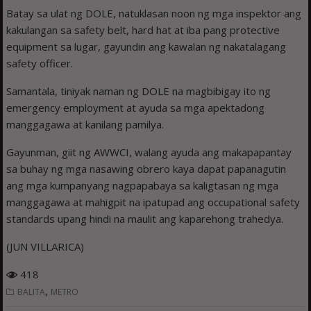
Batay sa ulat ng DOLE, natuklasan noon ng mga inspektor ang
kakulangan sa safety belt, hard hat at iba pang protective
equipment sa lugar, gayundin ang kawalan ng nakatalagang
safety officer.
Samantala, tiniyak naman ng DOLE na magbibigay ito ng
emergency employment at ayuda sa mga apektadong
manggagawa at kanilang pamilya.
Gayunman, giit ng AWWCI, walang ayuda ang makapapantay
sa buhay ng mga nasawing obrero kaya dapat papanagutin
ang mga kumpanyang nagpapabaya sa kaligtasan ng mga
manggagawa at mahigpit na ipatupad ang occupational safety
standards upang hindi na maulit ang kaparehong trahedya.
(JUN VILLARICA)
418
,
BALITA
METRO