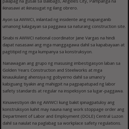
palapag na gusali sa Balibago, Angeles City, Pampanga na
ikinasawi at ikinasugat ng ilang obrero.
Ayon sa AWWCI, inilantad ng insidente ang mapanganib
umanong kalagayan sa paggawa sa naturang construction site.
Sinabi ni AWWCI national coordinator Jane Vargas na hindi
dapat nasasawi ang mga manggagawa dahil sa kapabayaan at
pagtitipid ng mga kumpanya sa konstruksyon.
Nanawagan ang grupo ng masusing imbestigasyon laban sa
Golden Years Construction and Steelworks at mga
kinauukulang ahensiya ng gobyerno dahil sa umano’y
kabiguang tiyakin ang mahigpit na pagpapatupad ng labor
safety standards at regular na inspeksyon sa lugar-paggawa.
Kinuwestiyon din ng AWWCI kung bakit ipinagpatuloy ang
konstruksyon kahit may nauna nang work stoppage order ang
Department of Labor and Employment (DOLE) Central Luzon
dahil sa naiulat na paglabag sa workplace safety regulations.