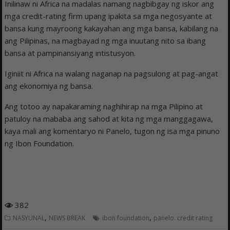
Inilinaw ni Africa na madalas namang nagbibgay ng iskor ang
mga credit-rating firm upang ipakita sa mga negosyante at
bansa kung mayroong kakayahan ang mga bansa, kabilang na
ang Pilipinas, na magbayad ng mga inuutang nito sa ibang
bansa at pampinansiyang intistusyon.
Iginiit ni Africa na walang naganap na pagsulong at pag-angat
ang ekonomiya ng bansa.
Ang totoo ay napakaraming naghihirap na mga Pilipino at
patuloy na mababa ang sahod at kita ng mga manggagawa,
kaya mali ang komentaryo ni Panelo, tugon ng isa mga pinuno
ng Ibon Foundation.
382
,
,
NASYUNAL
NEWS BREAK
ibon foundation
panelo. credit rating