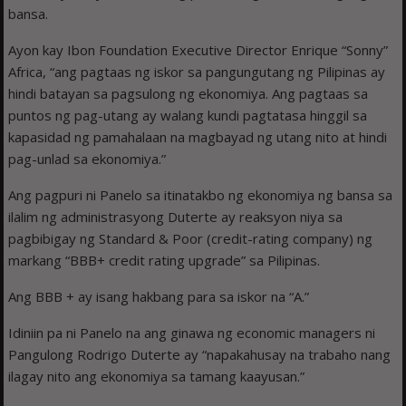
bansa.
Ayon kay Ibon Foundation Executive Director Enrique “Sonny”
Africa, “ang pagtaas ng iskor sa pangungutang ng Pilipinas ay
hindi batayan sa pagsulong ng ekonomiya. Ang pagtaas sa
puntos ng pag-utang ay walang kundi pagtatasa hinggil sa
kapasidad ng pamahalaan na magbayad ng utang nito at hindi
pag-unlad sa ekonomiya.”
Ang pagpuri ni Panelo sa itinatakbo ng ekonomiya ng bansa sa
ilalim ng administrasyong Duterte ay reaksyon niya sa
pagbibigay ng Standard & Poor (credit-rating company) ng
markang “BBB+ credit rating upgrade” sa Pilipinas.
Ang BBB + ay isang hakbang para sa iskor na “A.”
Idiniin pa ni Panelo na ang ginawa ng economic managers ni
Pangulong Rodrigo Duterte ay “napakahusay na trabaho nang
ilagay nito ang ekonomiya sa tamang kaayusan.”